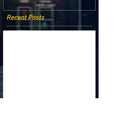
Recent Posts
Criptomonedele și impactul lor asupra
economiei globale: Riscuri și beneficii
Schimbările climatice la nivelul UE: de la
Acordul de la Paris la pachetul Fit for 55
Beneficiile partajării datelor în UE
Klaus Iohannis a găzduit summitul unde 9 șefi de
stat cer mai mulți soldați NATO la granițe
Ucraina crede că războiul cu Rusia ar putea
continua încă un an