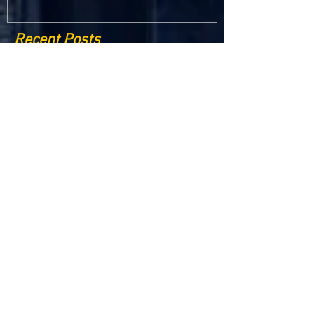
Recent Posts
Criptomonedele și impactul lor asupra
economiei globale: Riscuri și beneficii
Schimbările climatice la nivelul UE: de la
Acordul de la Paris la pachetul Fit for 55
Beneficiile partajării datelor în UE
Klaus Iohannis a găzduit summitul unde 9 șefi de
stat cer mai mulți soldați NATO la granițe
Ucraina crede că războiul cu Rusia ar putea
continua încă un an