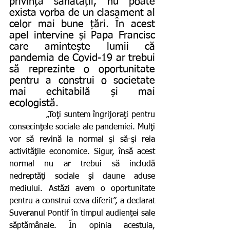
privința sănătății, nu poate 
exista vorba de un clasament al 
celor mai bune țări. În acest 
apel intervine și Papa Francisc 
care amintește lumii că 
pandemia de Covid-19 ar trebui 
să reprezinte o oportunitate 
pentru a construi o societate 
mai echitabilă și mai 
ecologistă.
             „Toţi suntem îngrijoraţi pentru 
consecinţele sociale ale pandemiei. Mulţi 
vor să revină la normal şi să-şi reia 
activităţile economice. Sigur, însă acest 
normal nu ar trebui să includă 
nedreptăţi sociale şi daune aduse 
mediului. Astăzi avem o oportunitate 
pentru a construi ceva diferit”, a declarat 
Suveranul Pontif în timpul audienţei sale 
săptămânale. În opinia acestuia, 