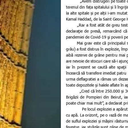
          „Avem distrugeri pe toate cele cinci etaje. Încă de noaptea trecută i-am evacuat pe bolnavi pe 
terenul din fața spitalului și îi îngri
la alte spitale și pe alții i-am mutat
Kamal Haddad, de la Saint George H
        „Rar a fost atât de greu testată rezistenţa legendară a poporului libanez”, a declarat OMS într-o 
declaraţie de presă, remarcând că e
pandemiei de Covid-19 şi poverii pe
       Mai grav este că principalul siloz de grâne al Libanului (cu o capacitate de 120.000 de tone de 
grâu) a fost distrus în explozie, îm
aibă rezerve de grâne pentru mai 
are nevoie de stocuri care să-i ajung
iar în prezent se caută alte spaţii
încearcă să transfere imediat patru 
urma deflagratiei a rămas un dezas
toate depozitele și halele aflate în a
           „Cred că între 250.000 și 300.000 de oameni au rămas fără adăpost. Am pierdut 10 membri ai 
Brigăzii de Pompieri din Beirut, ia
poate chiar mai mult”, a declarat p
            Pe locul exploziei a apărut un crater uriaș care, potrivit imaginilor din satelit, s-a umplut rapid 
cu apă. La orizont, pe o rază de mai
de suflul exploziei și mășini răstur
ferestre, iar străzile sunt pline de