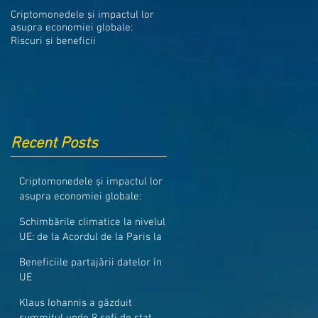
Medicamentele din Romania, cel
Criptomonedele și impactul lor
mai ieftine din intreaga UE
asupra economiei globale:
Riscuri și beneficii
Recent Posts
Criptomonedele și impactul lor
asupra economiei globale:
Riscuri și beneficii
Schimbările climatice la nivelul
UE: de la Acordul de la Paris la
pachetul Fit for 55
Beneficiile partajării datelor în
UE
Klaus Iohannis a găzduit
summitul unde 9 șefi de stat