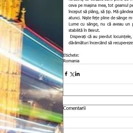
ceva pe mașina mea, tot geamul pe 
început să plâng, să țip. Mă gânde
atunci. Niște fețe pline de sânge m
Lume cu sânge, nu că aveau un pi
stabilită în Beirut. 
 Disperați că au pierdut locuințele, pe cei dragi, afacerile și chiar visurile, oamenii mai caută acum prin 
dărâmături încercând să recupereze fi
Etichete:
Romania
Comentarii