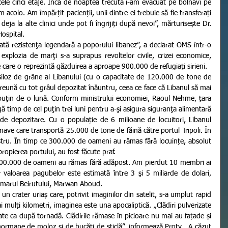
jim acolo. Am împărțit pacienții, unii dintre ei trebuie să fie transferați 
 deja la alte clinici unde pot fi îngrijiți după nevoi”, mărturisește Dr. 
ospital. 
xplozia de marţi s-a suprapus revoltelor civile, crizei economice, 
 care o reprezintă găzduirea a aproape 900.000 de refugiaţi sirieni.
preună cu tot grâul depozitat înăuntru, ceea ce face că Libanul să mai 
puţin de o lună. Conform ministrului economiei, Raoul Nehme, țara 
ă timp de cel puţin trei luni pentru a-şi asigura siguranţa alimentară 
 de depozitare. Cu o populație de 6 milioane de locuitori, Libanul 
nave care transportă 25.000 de tone de făină către portul Tripoli. În 
tru. În timp ce 300.000 de oameni au rămas fără locuințe, absolut 
propierea portului, au fost făcute praf. 
r valoarea pagubelor este estimată între 3 şi 5 miliarde de dolari, 
rimarul Beirutului, Marwan Aboud. 
 mulți kilometri, imaginea este una apocaliptică. „Clădiri pulverizate 
nate ca după tornadă. Clădirile rămase în picioare nu mai au fațade și 
 mormane de moloz și de bucăți de sticlă”, informează Protv. „A căzut 