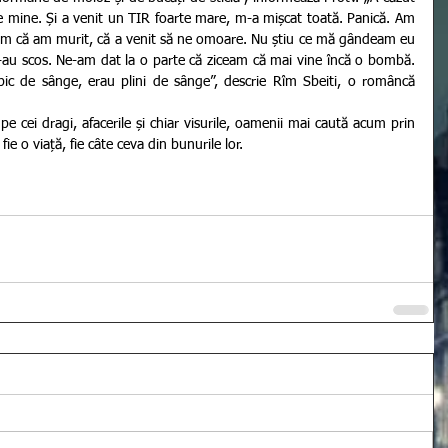
mine. Și a venit un TIR foarte mare, m-a mișcat toată. Panică. Am 
am că am murit, că a venit să ne omoare. Nu știu ce mă gândeam eu 
-au scos. Ne-am dat la o parte că ziceam că mai vine încă o bombă. 
c de sânge, erau plini de sânge”, descrie Rîm Sbeiti, o româncă 
e o viață, fie câte ceva din bunurile lor. 