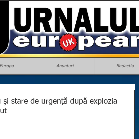
Europa
Anunturi
Redactia
u și stare de urgență după explozia
rut