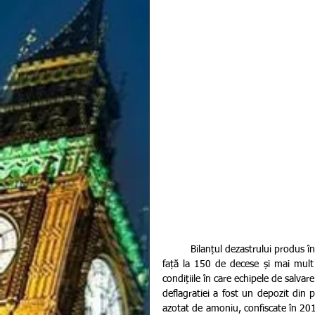
          Bilanțul dezastrului produs în data de 4 august în capitala Libanului a ajuns până în momentul de 
față la 150 de decese și mai mult 
condițiile în care echipele de salvare
deflagratiei a fost un depozit din 
azotat de amoniu, confiscate în 2015 