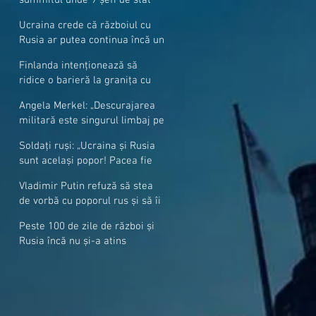
cer mai mulți soldați NATO la
Ucraina crede că războiul cu
granițe
Rusia ar putea continua încă un
an
Finlanda intenționează să
ridice o barieră la granița cu
Rusia
Angela Merkel: „Descurajarea
militară este singurul limbaj pe
care Putin îl înţelege”
Soldați ruși: „Ucraina și Rusia
sunt același popor! Pacea fie
cu voi, frați și surori”
Vladimir Putin refuză să stea
de vorbă cu poporul rus și să îi
răspundă la întrebări
Peste 100 de zile de război și
Rusia încă nu și-a atins
obiectivele sale militare
majore