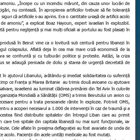
e amoniu. „Începe cu un incendiu mărunt, din cauza unor lucrări de 
ări, nu contează. În apropierea artificiilor trebuie să fie toleranță 
guri că artificiile s-au aprins. Era o cantitate uriașă de artificii acolo 
 de amoniu”, a explicat Boaz Hayoun, expert israelian în explozibil. 
ă pentru neglijență și mai mulți oficiali ai portului au fost plasați în 
ragul colapsului. Aflată deja în cea mai mare criză economică de la 
ra se confruntă și cu tulburări politice și proteste. Astăzi, la criza 
rus se adaugă perioada de doliu și starea de urgență decretată de 
timp ce Franța și Marea Britanie  au trimis două avioane cu ajutoare 
alvare, israelienii au luminat clădirea primăriei din Tel Aviv în culorile 
rganizația Mondială a Sănătății (OMS) a trimis Beirutului un avion cu 
cesare pentru a trata persoanele rănite în explozie. Potrivit OMS, 
entru a acoperi necesarul a 1.000 de intervenţii în caz de traumă şi a 
cestea fiind distribuite spitalelor din întregul Liban care au primit 
n care trei spitale din capitala libaneză nu mai sunt funcţionale, iar 
lozie. Cele aflate în preajma deflagrației au fost avariate de unda de 
te acolo. Pacienții din acele unități medicale au fost mutați. 