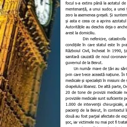
focul s-a extins până la aotatul d
mentenanță, a unui sudor, a unei țig
zero la asemenea greșeli. Și suntem si
și asta e ceea ce a aprins azotatul
Autoritățile au deschis deja o anchet
arest la domiciliu.
           Din nefericire, catastrofa produsă în Beirut vine ca o lovitură sub centură pentru libanezi în 
condițiile în care statul este în p
Războiul Civil, încheiat în 1990, ța
sanitară cauzată de noul coronavi
guvernul de la Beirut. 
      Un număr mare de țări au sărit în ajutorul Libanului, arătându-și imediat solidaritatea cu suferință 
prin care trece această națiune. În 
medicale și specialiști în misiuni de s
drapelului libanez. De altă parte, O
20 de tone de provizii medicale ne
proviziile medicale sunt suficiente p
1.000 de intervenţii chirurgicale, a
pacienţi de la Beirut, în contextul î
două au fost parţial afectate de exp
șoc, iar victimele nu mai pot fi trata