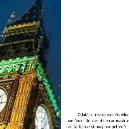
        Odată cu relaxarea măsurilor de restricție, mai multe țări se confruntă cu o creștere alarmantă a 
numărului de cazuri de coronavirus.
sau la terase și noaptea petrec în 