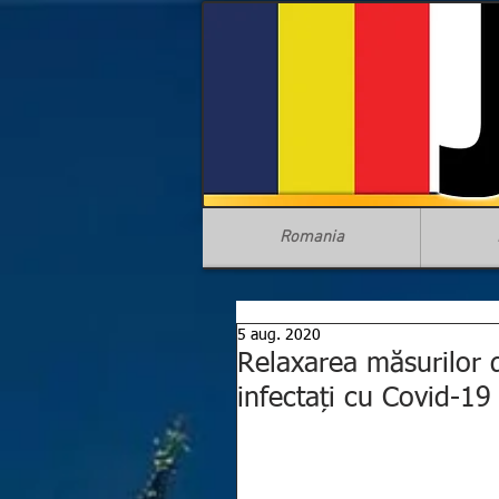
Romania
5 aug. 2020
Relaxarea măsurilor de
infectați cu Covid-19