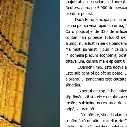
majoritatea deceselor fiind înregist
Reuters, aproape 5.900 de persoan
pierdute pe oră. 
        Dacă Europa ocupă poziția principala în clasamentul celor mai afectate continente, SUA și America 
Latină par să vină rapid din urmă, î
Cu o populație de 330 de milioane
contaminări şi peste 156.000 de m
Trump, nu a luat în serios pandemia 
Mai mult, jurnaliștii îi pun în cârcă
în domenii precum economia, politic
câteva luni, cel mai mare epicentru
         „Oamenii mor, este adevărat. Asta este. Dar asta nu înseamnă că nu facem tot ceea ce putem. 
Este sub control pe cât se poate. Es
a bilanţului pandemiei este cauzată
sănătăţii.
        Expertul de top în boli infecţioase al guvernului SUA, dr. Anthony Fauci, a declarat la începutul 
săptămânii că statele cu multe cazur
izolării, subliniind necesitatea de 
gripă, la toamnă.
            Din păcate, situația alarmantă cu care se confruntă americanii nu este singulară. Mai multe țări 
confirmă că numărul cazurilor de Co