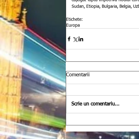
câștigat lupta împotriva noului coro
Sudan, Etiopia, Bulgaria, Belgia, Uzb
Etichete:
Europa
Comentarii
Scrie un comentariu...