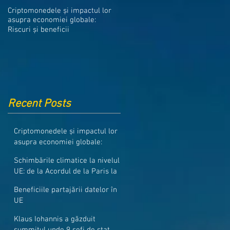
Medicamentele din Romania, cel
Criptomonedele și impactul lor
mai ieftine din intreaga UE
asupra economiei globale:
Riscuri și beneficii
Recent Posts
Criptomonedele și impactul lor
asupra economiei globale:
Riscuri și beneficii
Schimbările climatice la nivelul
UE: de la Acordul de la Paris la
pachetul Fit for 55
Beneficiile partajării datelor în
UE
Klaus Iohannis a găzduit
summitul unde 9 șefi de stat