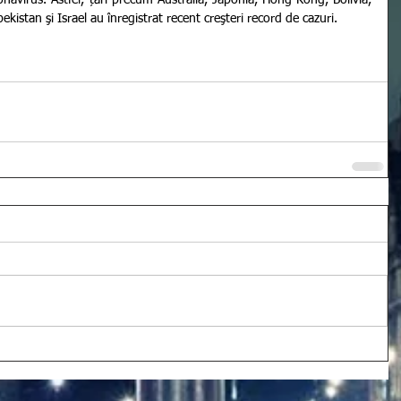
navirus. Astfel, țări precum Australia, Japonia, Hong Kong, Bolivia, 
ekistan şi Israel au înregistrat recent creşteri record de cazuri.