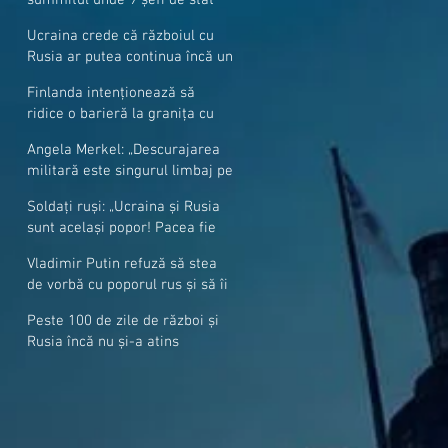
cer mai mulți soldați NATO la
Ucraina crede că războiul cu
granițe
Rusia ar putea continua încă un
an
Finlanda intenționează să
ridice o barieră la granița cu
Rusia
Angela Merkel: „Descurajarea
militară este singurul limbaj pe
care Putin îl înţelege”
Soldați ruși: „Ucraina și Rusia
sunt același popor! Pacea fie
cu voi, frați și surori”
Vladimir Putin refuză să stea
de vorbă cu poporul rus și să îi
răspundă la întrebări
Peste 100 de zile de război și
Rusia încă nu și-a atins
obiectivele sale militare
majore