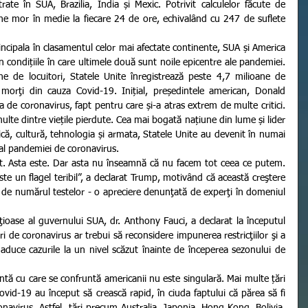
rate în SUA, Brazilia, India și Mexic. Potrivit calculelor făcute de 
e mor în medie la fiecare 24 de ore, echivalând cu 247 de suflete 
n condițiile în care ultimele două sunt noile epicentre ale pandemiei. 
 de locuitori, Statele Unite înregistrează peste 4,7 milioane de 
orţi din cauza Covid-19. Inițial, președintele american, Donald 
de coronavirus, fapt pentru care și-a atras extrem de multe critici. 
 multe dintre viețile pierdute. Cea mai bogată națiune din lume și lider 
ă, cultură, tehnologia și armata, Statele Unite au devenit în numai 
 al pandemiei de coronavirus. 
te un flagel teribil”, a declarat Trump, motivând că această creştere 
 de numărul testelor - o apreciere denunţată de experţi în domeniul 
i de coronavirus ar trebui să reconsidere impunerea restricţiilor şi a 
a aduce cazurile la un nivel scăzut înainte de începerea sezonului de 
vid-19 au început să crească rapid, în ciuda faptului că părea să fi 