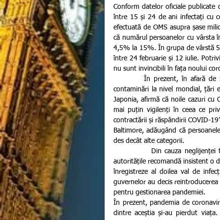
Conform datelor oficiale publicate 
între 15 și 24 de ani infectați cu co
efectuată de OMS asupra șase milioan
că numărul persoanelor cu vârsta în
4,5% la 15%. În grupa de vârstă 5-
între 24 februarie și 12 iulie. Potr
nu sunt invincibili în fața noului cor
         În prezent, în afară de Statele Unite care continuă să raporteze cel mai mare număr de 
contaminări la nivel mondial, țări
Japonia, afirmă că noile cazuri cu Co
mai puțin vigilenți în ceea ce prive
contractării și răspândirii COVID-19
Baltimore, adăugând că persoanele
des decât alte categorii.
            Din cauza neglijenței tinerilor care par să se fi întors la normalitate în condițiile în care 
autoritățile recomandă insistent o d
înregistreze al doilea val de infe
guvernelor au decis reintroducerea r
pentru gestionarea pandemiei. 
În prezent, pandemia de coronavir
dintre aceștia și-au pierdut viaț