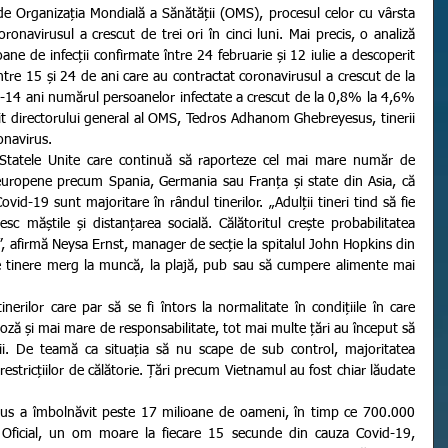
de Organizația Mondială a Sănătății (OMS), procesul celor cu vârsta 
ronavirusul a crescut de trei ori în cinci luni. Mai precis, o analiză 
e de infecții confirmate între 24 februarie și 12 iulie a descoperit 
tre 15 și 24 de ani care au contractat coronavirusul a crescut de la 
14 ani numărul persoanelor infectate a crescut de la 0,8% la 4,6% 
ivit directorului general al OMS, Tedros Adhanom Ghebreyesus, tinerii 
onavirus. 
 europene precum Spania, Germania sau Franța și state din Asia, că 
vid-19 sunt majoritare în rândul tinerilor. „Adulții tineri tind să fie 
sc măștile și distanțarea socială. Călătoritul crește probabilitatea 
”, afirmă Neysa Ernst, manager de secție la spitalul John Hopkins din 
 tinere merg la muncă, la plajă, pub sau să cumpere alimente mai 
oză și mai mare de responsabilitate, tot mai multe țări au început să 
cții. De teamă ca situația să nu scape de sub control, majoritatea 
estricțiilor de călătorie. Țări precum Vietnamul au fost chiar lăudate 
us a îmbolnăvit peste 17 milioane de oameni, în timp ce 700.000 
a. Oficial, un om moare la fiecare 15 secunde din cauza Covid-19, 