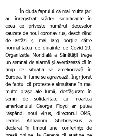
         În ciuda faptului că mai multe țări 
au înregistrat scăderi significante în 
ceea ce privește numărul deceselor 
cauzate de noul coronavirus, deschizând 
de astăzi și mai larg porțile către 
normalitatea de dinainte de Covid-19, 
Organizația Mondială a Sănătății trage 
un semnal de alarmă și avertizează că în 
timp ce situația se ameliorează în 
Europa, în lume se agravează. Îngrijorat 
de faptul că protestele simultane în mai 
multe orașe ale lumii, desfășurate în 
semn de solidaritate cu moartea 
americanului George Floyd ar putea 
răspândi noul virus, directorul OMS, 
Tedros Adhanom Ghebreyesus a 
declarat în timpul unei conferinţe de 
presă online, la Geneva că susţine pe 