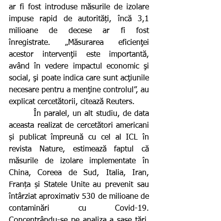
ar fi fost introduse măsurile de izolare 
impuse rapid de autorități, încă 3,1 
milioane de decese ar fi fost 
înregistrate. „Măsurarea eficienţei 
acestor intervenţii este importantă, 
având în vedere impactul economic şi 
social, şi poate indica care sunt acţiunile 
necesare pentru a menţine controlul”, au 
explicat cercetătorii, citează Reuters.
        În paralel, un alt studiu, de data 
aceasta realizat de cercetători americani 
și publicat împreună cu cel al ICL în 
revista Nature, estimează faptul că 
măsurile de izolare implementate în 
China, Coreea de Sud, Italia, Iran, 
Franța și Statele Unite au prevenit sau 
întârziat aproximativ 530 de milioane de 
contaminări cu Covid-19. 
Concentrându-se pe analiza a șase țări, 