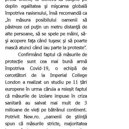
deplin egalitatea şi mişcarea globală 
împotriva rasismului, însă recomandă ca 
„în măsura posibilului oamenii să 
păstreze cel puţin un metru distanţă de 
alte persoane, să se spele pe mâini, să-
şi acopere faţa când tuşesc şi să poarte 
mască atunci când iau parte la proteste”.
       Confirmând faptul că măsurile de 
protecție sunt cea mai bună armă 
împotriva Covid-19, o echipă de 
cercetători de la Imperial College 
London a realizat un studiu pe 11 țări 
europene în urma căruia a reieșit faptul 
că măsurile de izolare impuse în criza 
sanitară au salvat mai mult de 3 
milioane de vieți pe bătrânul continent. 
Potrivit New.ro. „oamenii de ştiinţă 
spun că măsurile stricte, majoritatea 