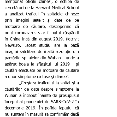
menționat oficilii chinezi, o echipă de 
cercetători de la Harvard Medical School 
a analizat traficul în spitalele chineze 
prin imagini satelit și date de pe 
motoare de căutare, descoperind că 
noul coronavirus s-ar fi putut răspândi 
în China încă din august 2019. Potrivit 
News.ro. „acest studiu are la bază 
imagini satelitare de înaltă rezoluţie din 
parcările spitalelor din Wuhan - unde a 
apărut boala la sfârşitul lui 2019 - şi 
căutări efectuate pe motoare de căutare 
a unor simptome ca tuse şi diaree”.
        „Creştera traficului la spital şi a 
căutărilor de date despre simptome la 
Wuhan a început înainte de presupusul 
început al pandemiei de SARS-CoV-2 în 
decembrie 2019. În pofida faptului că 
nu suntem în măsură să confirmăm dacă 