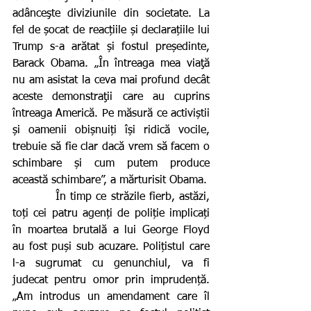
adânceşte diviziunile din societate. La 
fel de șocat de reacțiile și declarațiile lui 
Trump s-a arătat și fostul președinte, 
Barack Obama. „În întreaga mea viaţă 
nu am asistat la ceva mai profund decât 
aceste demonstraţii care au cuprins 
întreaga Americă. Pe măsură ce activiștii 
și oamenii obișnuiți își ridică vocile, 
trebuie să fie clar dacă vrem să facem o 
schimbare și cum putem produce 
această schimbare”, a mărturisit Obama.
          În timp ce străzile fierb, astăzi, 
toți cei patru agenți de poliție implicați 
în moartea brutală a lui George Floyd 
au fost puși sub acuzare. Polițistul care 
l-a sugrumat cu genunchiul, va fi 
judecat pentru omor prin imprudență. 
„Am introdus un amendament care îl 