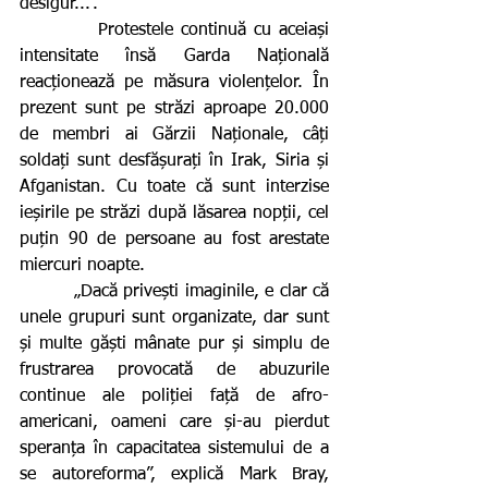
desigur...”.
          Protestele continuă cu aceiași 
intensitate însă Garda Națională 
reacționează pe măsura violențelor. În 
prezent sunt pe străzi aproape 20.000 
de membri ai Gărzii Naționale, câți 
soldați sunt desfășurați în Irak, Siria și 
Afganistan. Cu toate că sunt interzise 
ieșirile pe străzi după lăsarea nopții, cel 
puțin 90 de persoane au fost arestate 
miercuri noapte.  
         „Dacă privești imaginile, e clar că 
unele grupuri sunt organizate, dar sunt 
și multe găști mânate pur și simplu de 
frustrarea provocată de abuzurile 
continue ale poliției față de afro-
americani, oameni care și-au pierdut 
speranța în capacitatea sistemului de a 
se autoreforma”, explică Mark Bray, 