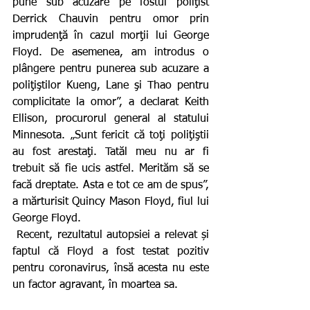
pune sub acuzare pe fostul poliţist 
Derrick Chauvin pentru omor prin 
imprudenţă în cazul morţii lui George 
Floyd. De asemenea, am introdus o 
plângere pentru punerea sub acuzare a 
poliţiştilor Kueng, Lane şi Thao pentru 
complicitate la omor”, a declarat Keith 
Ellison, procurorul general al statului 
Minnesota. „Sunt fericit că toţi poliţiştii 
au fost arestaţi. Tatăl meu nu ar fi 
trebuit să fie ucis astfel. Merităm să se 
facă dreptate. Asta e tot ce am de spus”, 
a mărturisit Quincy Mason Floyd, fiul lui 
George Floyd. 
 Recent, rezultatul autopsiei a relevat și 
faptul că Floyd a fost testat pozitiv 
pentru coronavirus, însă acesta nu este 
un factor agravant, în moartea sa.