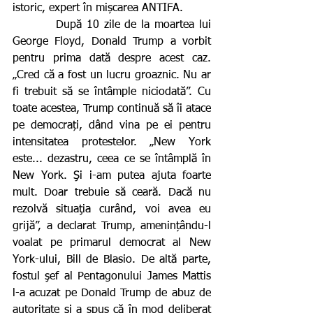
istoric, expert în mișcarea ANTIFA.
         După 10 zile de la moartea lui 
George Floyd, Donald Trump a vorbit 
pentru prima dată despre acest caz. 
„Cred că a fost un lucru groaznic. Nu ar 
fi trebuit să se întâmple niciodată”. Cu 
toate acestea, Trump continuă să îi atace 
pe democrați, dând vina pe ei pentru 
intensitatea protestelor. „New York 
este... dezastru, ceea ce se întâmplă în 
New York. Şi i-am putea ajuta foarte 
mult. Doar trebuie să ceară. Dacă nu 
rezolvă situaţia curând, voi avea eu 
grijă”, a declarat Trump, amenințându-l 
voalat pe primarul democrat al New 
York-ului, Bill de Blasio. De altă parte, 
fostul şef al Pentagonului James Mattis 
l-a acuzat pe Donald Trump de abuz de 
autoritate şi a spus că în mod deliberat 