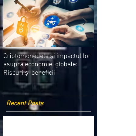
Medicamentele
Criptomonedele și impactul lor
cele mai ieftin
asupra economiei globale:
Riscuri și beneficii
Recent Posts
Criptomonedele și impactul lor asupra
economiei globale: Riscuri și beneficii