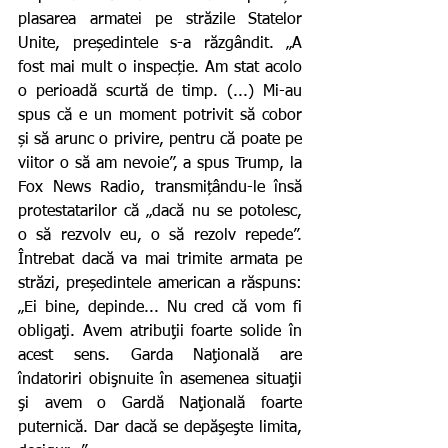
plasarea armatei pe străzile Statelor 
Unite, președintele s-a răzgândit. „A 
fost mai mult o inspecție. Am stat acolo 
o perioadă scurtă de timp. (...) Mi-au 
spus că e un moment potrivit să cobor 
și să arunc o privire, pentru că poate pe 
viitor o să am nevoie”, a spus Trump, la 
Fox News Radio, transmițându-le însă 
protestatarilor că „dacă nu se potolesc, 
o să rezvolv eu, o să rezolv repede”. 
Întrebat dacă va mai trimite armata pe 
străzi, președintele american a răspuns: 
„Ei bine, depinde... Nu cred că vom fi 
obligaţi. Avem atribuţii foarte solide în 
acest sens. Garda Naţională are 
îndatoriri obişnuite în asemenea situaţii 
şi avem o Gardă Naţională foarte 
puternică. Dar dacă se depăşeşte limita, 