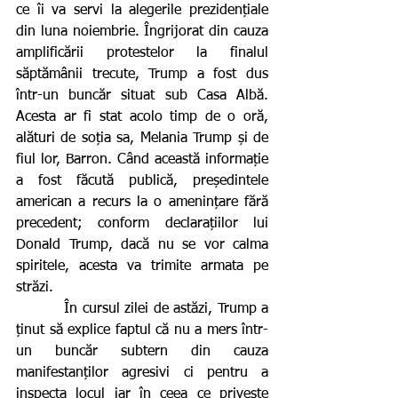
ce îi va servi la alegerile prezidențiale 
din luna noiembrie. Îngrijorat din cauza 
amplificării protestelor la finalul 
săptămânii trecute, Trump a fost dus 
într-un buncăr situat sub Casa Albă. 
Acesta ar fi stat acolo timp de o oră, 
alături de soția sa, Melania Trump și de 
fiul lor, Barron. Când această informație 
a fost făcută publică, președintele 
american a recurs la o amenințare fără 
precedent; conform declarațiilor lui 
Donald Trump, dacă nu se vor calma 
spiritele, acesta va trimite armata pe 
străzi.
          În cursul zilei de astăzi, Trump a 
ținut să explice faptul că nu a mers într-
un buncăr subtern din cauza 
manifestanților agresivi ci pentru a 
inspecta locul iar în ceea ce privește 