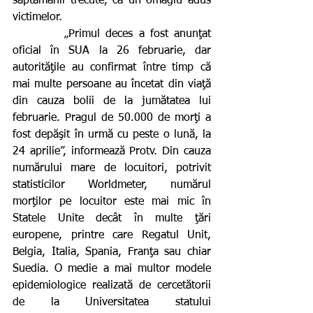
săptămânii trecute, ca un omagiu adus 
victimelor.
         „Primul deces a fost anunţat 
oficial în SUA la 26 februarie, dar 
autorităţile au confirmat între timp că 
mai multe persoane au încetat din viaţă 
din cauza bolii de la jumătatea lui 
februarie. Pragul de 50.000 de morţi a 
fost depăşit în urmă cu peste o lună, la 
24 aprilie”, informează Protv. Din cauza 
numărului mare de locuitori, potrivit 
statisticilor Worldmeter, numărul 
morţilor pe locuitor este mai mic în 
Statele Unite decât în multe ţări 
europene, printre care Regatul Unit, 
Belgia, Italia, Spania, Franţa sau chiar 
Suedia. O medie a mai multor modele 
epidemiologice realizată de cercetătorii 
de la Universitatea statului 