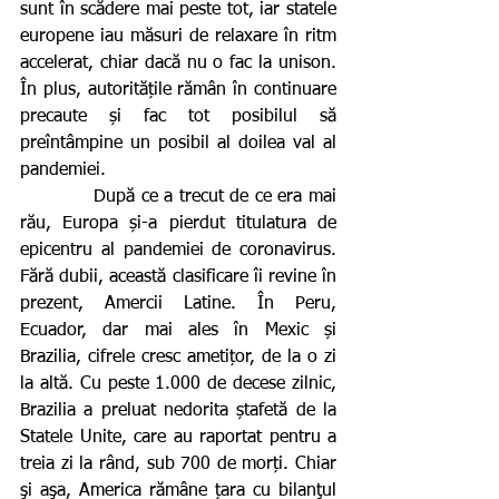
sunt în scădere mai peste tot, iar statele 
europene iau măsuri de relaxare în ritm 
accelerat, chiar dacă nu o fac la unison. 
În plus, autoritățile rămân în continuare 
precaute și fac tot posibilul să 
preîntâmpine un posibil al doilea val al 
pandemiei.
            După ce a trecut de ce era mai 
rău, Europa și-a pierdut titulatura de 
epicentru al pandemiei de coronavirus. 
Fără dubii, această clasificare îi revine în 
prezent, Amercii Latine. În Peru, 
Ecuador, dar mai ales în Mexic și 
Brazilia, cifrele cresc ametițor, de la o zi 
la altă. Cu peste 1.000 de decese zilnic, 
Brazilia a preluat nedorita ștafetă de la 
Statele Unite, care au raportat pentru a 
treia zi la rând, sub 700 de morți. Chiar 
şi aşa, America rămâne țara cu bilanţul 