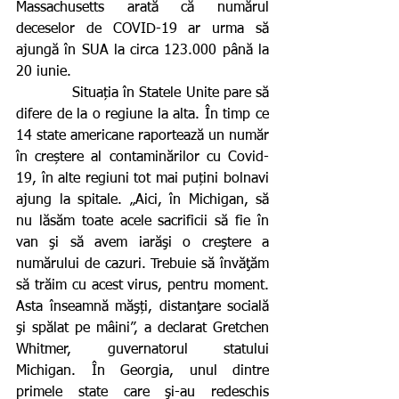
Massachusetts arată că numărul 
deceselor de COVID-19 ar urma să 
ajungă în SUA la circa 123.000 până la 
20 iunie.
            Situația în Statele Unite pare să 
difere de la o regiune la alta. În timp ce 
14 state americane raportează un număr 
în creștere al contaminărilor cu Covid-
19, în alte regiuni tot mai puțini bolnavi 
ajung la spitale. „Aici, în Michigan, să 
nu lăsăm toate acele sacrificii să fie în 
van şi să avem iarăşi o creştere a 
numărului de cazuri. Trebuie să învăţăm 
să trăim cu acest virus, pentru moment. 
Asta înseamnă măşți, distanţare socială 
şi spălat pe mâini”, a declarat Gretchen 
Whitmer, guvernatorul statului 
Michigan. În Georgia, unul dintre 
primele state care şi-au redeschis 