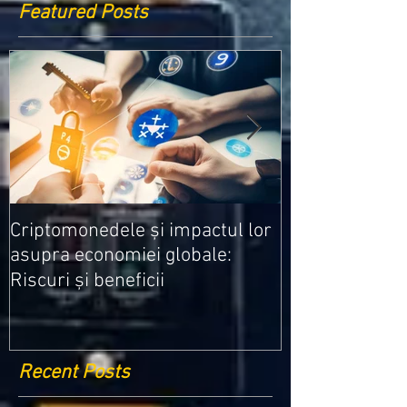
Featured Posts
Medicamentele
Criptomonedele și impactul lor
cele mai ieftin
asupra economiei globale:
Riscuri și beneficii
Recent Posts