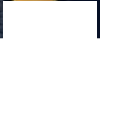
Criptomonedele și impactul lor asupra
economiei globale: Riscuri și beneficii
Schimbările climatice la nivelul UE: de la
Acordul de la Paris la pachetul Fit for 55
Beneficiile partajării datelor în UE
Klaus Iohannis a găzduit summitul unde 9 șefi de
stat cer mai mulți soldați NATO la granițe
Ucraina crede că războiul cu Rusia ar putea
continua încă un an
Finlanda intenționează să ridice o barieră la
granița cu Rusia
Angela Merkel: „Descurajarea militară este