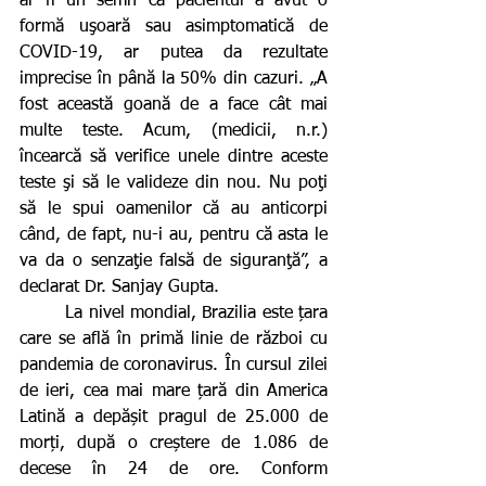
ar fi un semn că pacientul a avut o 
formă uşoară sau asimptomatică de 
COVID-19, ar putea da rezultate 
imprecise în până la 50% din cazuri. „A 
fost această goană de a face cât mai 
multe teste. Acum, (medicii, n.r.) 
încearcă să verifice unele dintre aceste 
teste şi să le valideze din nou. Nu poţi 
să le spui oamenilor că au anticorpi 
când, de fapt, nu-i au, pentru că asta le 
va da o senzaţie falsă de siguranţă”, a 
declarat Dr. Sanjay Gupta.
        La nivel mondial, Brazilia este țara 
care se află în primă linie de război cu 
pandemia de coronavirus. În cursul zilei 
de ieri, cea mai mare țară din America 
Latină a depășit pragul de 25.000 de 
morți, după o creștere de 1.086 de 
decese în 24 de ore. Conform 