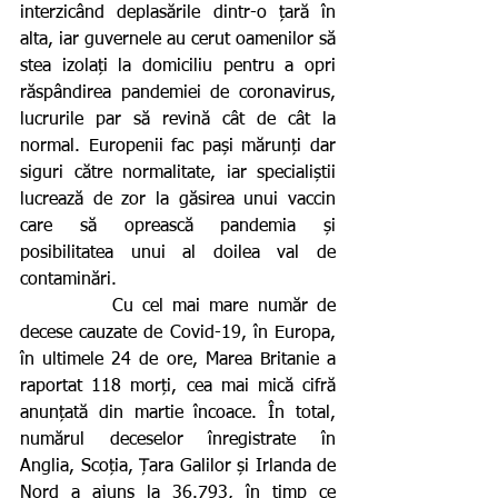
interzicând deplasările dintr-o țară în 
alta, iar guvernele au cerut oamenilor să 
stea izolați la domiciliu pentru a opri 
răspândirea pandemiei de coronavirus, 
lucrurile par să revină cât de cât la 
normal. Europenii fac pași mărunți dar 
siguri către normalitate, iar specialiștii 
lucrează de zor la găsirea unui vaccin 
care să oprească pandemia și 
posibilitatea unui al doilea val de 
contaminări.
          Cu cel mai mare număr de 
decese cauzate de Covid-19, în Europa, 
în ultimele 24 de ore, Marea Britanie a 
raportat 118 morți, cea mai mică cifră 
anunțată din martie încoace. În total, 
numărul deceselor înregistrate în 
Anglia, Scoția, Țara Galilor și Irlanda de 
Nord a ajuns la 36.793, în timp ce 