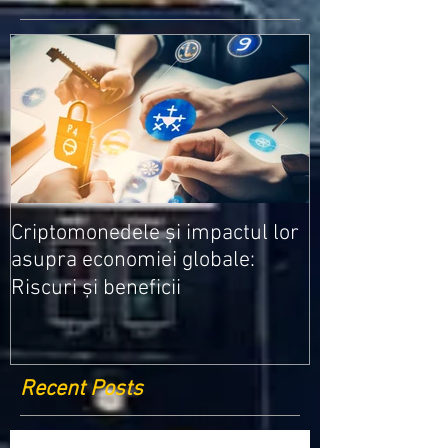
Medicamentele
Criptomonedele și impactul lor
cele mai ieftin
asupra economiei globale:
Riscuri și beneficii
Recent Posts