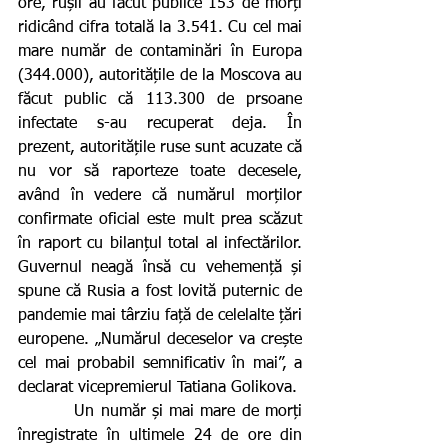
ore, rușii au făcut publice 153 de morți 
ridicând cifra totală la 3.541. Cu cel mai 
mare număr de contaminări în Europa 
(344.000), autoritățile de la Moscova au 
făcut public că 113.300 de prsoane 
infectate s-au recuperat deja. În 
prezent, autoritățile ruse sunt acuzate că 
nu vor să raporteze toate decesele, 
având în vedere că numărul morților 
confirmate oficial este mult prea scăzut 
în raport cu bilanțul total al infectărilor. 
Guvernul neagă însă cu vehemență și 
spune că Rusia a fost lovită puternic de 
pandemie mai târziu față de celelalte țări 
europene. „Numărul deceselor va crește 
cel mai probabil semnificativ în mai”, a 
declarat vicepremierul Tatiana Golikova.
         Un număr și mai mare de morți 
înregistrate în ultimele 24 de ore din 