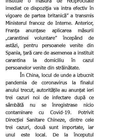
instituie o măsură de reciprocitate 
imediat ce dispoziţia va intra efectiv în 
vigoare de partea britanică” a transmis 
Ministerul francez de Interne. Anterior, 
Franța anunțase aplicarea măsurii 
„carantinei voluntare” începând de 
astăzi, pentru persoanele venite din 
Spania, țară care de asemenea a instituit 
carantina la domiciliu în cazul 
persoanelor venite din străinătate.
         În China, locul de unde a izbucnit 
pandemia de coronavirus la finalul 
anului trecut, autoritățile au anunțat ieri 
trei cazuri noi de infectare după ce 
sâmbătă nu se înregistrase nicio 
contaminare cu Covid-19. Potrivit 
Direcției Sanitare Chineze, dintre cele 
trei cazuri, două sunt importate, iar 
unul este local. De la începutul 