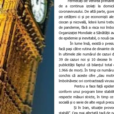
        Fermecați de venirea primăverii, oamenii din întreaga lume se arată extrem de neliniștiți la cerința 
de a continua izolați la domici
coronavirusului. De altă parte, guver
pe cetățeni ci și pe economiști ale
ciocan și nicovală, liderii lumii tre
de pandemie, fără a risca noi îmbol
Organizației Mondiale a Sănătății ave
de epidemie și inevitabil, o nouă ca
         În lume însă, există o presiune mare asupra autorităților astfel încât, mai multe țări au decis să 
facă pași către rutina de dinainte d
în ultimele zile numărul de cazuri d
39 de cazuri noi și 10 decese în u
publicității faptul că bilanțul tota
1.966 de morți. În timp ce numărul p
conchis că aceste cifre „dau moti
îmbolnăvesc ori contractează virusul
           Pentru a face față epidemiei de coronavirus, guvernul a decis să reia treptat viața normală, 
conform unui program bine stabilit.
respecte măsuri stricte, în timp ce
socială și o serie de alte reguli pre
          Și în Iran, situație provocată de coronavirus este considerată în momentul de față, „relativ 
stabilă”. Cea mai afectată țară de p