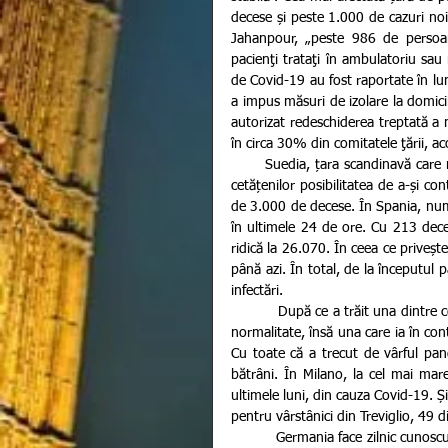
decese și peste 1.000 de cazuri noi.
Jahanpour, „peste 986 de persoa
pacienţi trataţi în ambulatoriu sau m
de Covid-19 au fost raportate în luna
a impus măsuri de izolare la domicil
autorizat redeschiderea treptată a m
în circa 30% din comitatele ţării, ac
       Suedia, țara scandinavă care nu a impus aproape nicio restricție în timpul pandemiei, oferindu-le 
cetățenilor posibilitatea de a-și con
de 3.000 de decese. În Spania, numă
în ultimele 24 de ore. Cu 213 deces
ridică la 26.070. În ceea ce priveșt
până azi. În total, de la începutul 
infectări.
           După ce a trăit una dintre cele mai tragice perioade din istoria sa modernă, Italia face pași către 
normalitate, însă una care ia în cont
Cu toate că a trecut de vârful pand
bătrâni. În Milano, la cel mai mar
ultimele luni, din cauza Covid-19. Ș
pentru vârstânici din Treviglio, 49 d
          Germania face zilnic cunoscute noi planuri de relaxare a măsurilor de restricție impuse din cauza 