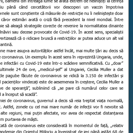
liu până când cercetătorii vor descoperi un vaccin împotriva 
nele sunt conștiente că măsurile de restricție nu îi neliniștește doar 
 căror estimări arată o criză fără precedent la nivel mondial. Între 
buie să aleagă strategiile corecte de revenire la normalitatea dinainte 
năviri sau decese provocate de Covid-19. În acest sens, specialiștii 
rtizează că o ridicare bruscă a restricțiilor ar putea aduce un alt val 
rantină.
e coronavirus. Un exemplu în acest sens în reprezintă Ungaria, unde, 
e infectări cu Covid-19 este într-o scădere semnificativă. Cu „doar” 
ltimele 24 de ore, „medicul-șef” al Ungariei, Cecilia Muller a dat 
l de pagube făcute de coronavirus se ridică la 3.150 de infectări și 
acienților vindecați este de aesemenea în creștere, Cecilia Muller a 
ve de speranţă”, subliniind că „se pare că numărul celor care se 
 a început să scadă”.
 Astfel, zonele cu cel mai mare număr de infecții vor fi nevoite să 
 alte regiuni, mai puțin afectate, vor avea de respectat distanțarea 
cum purtarea de măști.
andemie din Orientul Mijlociu a înregistrat de ieri până astăzi 68 de 