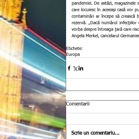
pandemiei. De astăzi, magazinele s-a
care locuiesc în aceeași casă vor pu
contaminări ar începe să crească br
rezervă. „Dacă numărul infecţiilo
vorba despre întreaga ţară care riscă 
Angela Merkel, cancelarul Germaniei
Etichete:
Europa
Comentarii
Scrie un comentariu...