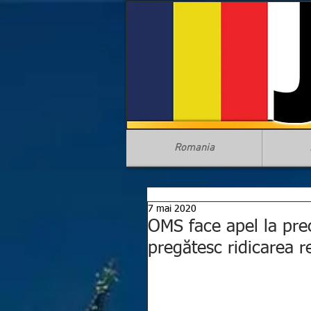
Romania
7 mai 2020
OMS face apel la prec
pregătesc ridicarea re