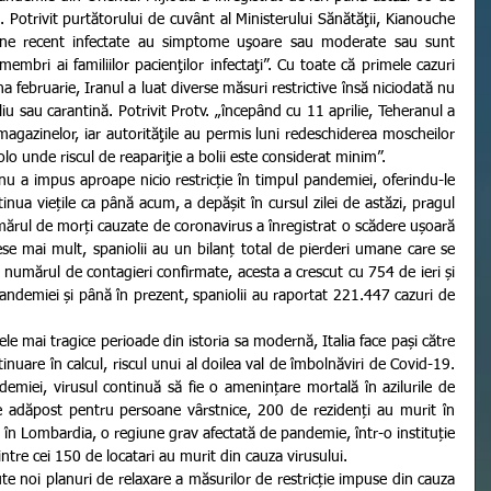
 Potrivit purtătorului de cuvânt al Ministerului Sănătăţii, Kianouche 
ne recent infectate au simptome uşoare sau moderate sau sunt 
embri ai familiilor pacienţilor infectaţi”. Cu toate că primele cazuri 
 februarie, Iranul a luat diverse măsuri restrictive însă niciodată nu 
iu sau carantină. Potrivit Protv. „începând cu 11 aprilie, Teheranul a 
agazinelor, iar autorităţile au permis luni redeschiderea moscheilor 
olo unde riscul de reapariţie a bolii este considerat minim”.
tinua viețile ca până acum, a depășit în cursul zilei de astăzi, pragul 
rul de morți cauzate de coronavirus a înregistrat o scădere ușoară 
e mai mult, spaniolii au un bilanț total de pierderi umane care se 
e numărul de contagieri confirmate, acesta a crescut cu 754 de ieri și 
pandemiei și până în prezent, spaniolii au raportat 221.447 cazuri de 
inuare în calcul, riscul unui al doilea val de îmbolnăviri de Covid-19. 
emiei, virusul continuă să fie o amenințare mortală în azilurile de 
e adăpost pentru persoane vârstnice, 200 de rezidenți au murit în 
i în Lombardia, o regiune grav afectată de pandemie, într-o instituție 
intre cei 150 de locatari au murit din cauza virusului.