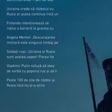
cer mai mulți soldați NATO la
Ucraina crede că războiul cu
granițe
Rusia ar putea continua încă un
an
Finlanda intenționează să
ridice o barieră la granița cu
Rusia
Angela Merkel: „Descurajarea
militară este singurul limbaj pe
care Putin îl înţelege”
Soldați ruși: „Ucraina și Rusia
sunt același popor! Pacea fie
cu voi, frați și surori”
Vladimir Putin refuză să stea
de vorbă cu poporul rus și să îi
răspundă la întrebări
Peste 100 de zile de război și
Rusia încă nu și-a atins
obiectivele sale militare
majore