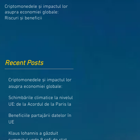
Medicamentele din Romania, cel
Criptomonedele și impactul lor
mai ieftine din intreaga UE
asupra economiei globale:
Riscuri și beneficii
Recent Posts
Criptomonedele și impactul lor
asupra economiei globale:
Riscuri și beneficii
Schimbările climatice la nivelul
UE: de la Acordul de la Paris la
pachetul Fit for 55
Beneficiile partajării datelor în
UE
Klaus Iohannis a găzduit
summitul unde 9 șefi de stat