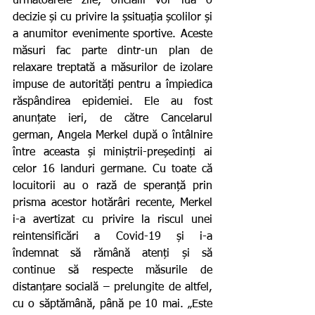
următoarele zile, oficialii vor lua o 
decizie și cu privire la șsituația școlilor și 
a anumitor evenimente sportive. Aceste 
măsuri fac parte dintr-un plan de 
relaxare treptată a măsurilor de izolare 
impuse de autorități pentru a împiedica 
răspândirea epidemiei. Ele au fost 
anunțate ieri, de către Cancelarul 
german, Angela Merkel după o întâlnire 
între aceasta și miniștrii-președinți ai 
celor 16 landuri germane. Cu toate că 
locuitorii au o rază de speranță prin 
prisma acestor hotărâri recente, Merkel 
i-a avertizat cu privire la riscul unei 
reintensificări a Covid-19 și i-a 
îndemnat să rămână atenți și să 
continue să respecte măsurile de 
distanțare socială – prelungite de altfel, 
cu o săptămână, până pe 10 mai. „Este 