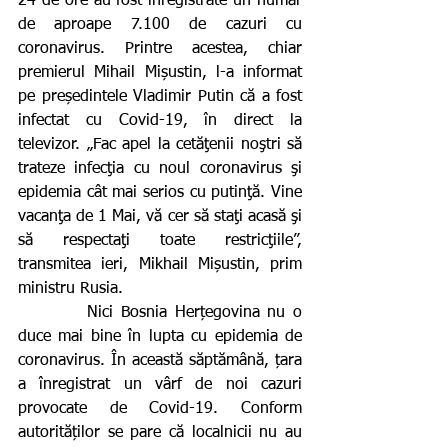
24 de ore au fost înregistrate un număr 
de aproape 7.100 de cazuri cu 
coronavirus. Printre acestea, chiar 
premierul Mihail Mișustin, l-a informat 
pe președintele Vladimir Putin că a fost 
infectat cu Covid-19, în direct la 
televizor. „Fac apel la cetăţenii noştri să 
trateze infecţia cu noul coronavirus şi 
epidemia cât mai serios cu putinţă. Vine 
vacanţa de 1 Mai, vă cer să staţi acasă şi 
să respectaţi toate restricţiile”, 
transmitea ieri, Mikhail Mișustin, prim 
ministru Rusia.
         Nici Bosnia Herțegovina nu o 
duce mai bine în lupta cu epidemia de 
coronavirus. În această săptămână, țara 
a înregistrat un vârf de noi cazuri 
provocate de Covid-19. Conform 
autorităților se pare că localnicii nu au 