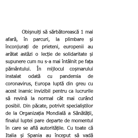
         Obișnuiți să sărbătorească 1 mai 
afară, în parcuri, la plimbare și 
înconjurați de prieteni, europenii au 
arătat astăzi o lecție de solidaritate și 
supunere cum nu s-a mai întâlnit pe fața 
pământului. În mijlocul coșmarului 
instalat odată cu pandemia de 
coronavirus, Europa luptă din greu cu 
acest inamic invizibil pentru ca lucrurile 
să revină la normal cât mai curând 
posibil. Din păcate, potrivit specialiștilor 
de la Organizația Mondială a Sănătății, 
finalul luptei pare departe de momentul 
în care se află autoritățile. Cu toate că 
Italia și Spania au început să vadă 