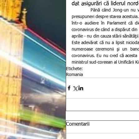
dat asigurări că liderul nord
          Până când Jong-un nu va re-apărea în public, mass media internațională continuă să facă 
presupuneri despre starea acestuia. În
într-o audiere în Parlament că di
coronavirus de când a dispărut din p
aprilie - nu din cauza stării sănătăţ
Este adevărat că nu a lipsit nicioda
numeroase ceremonii şi un banch
coronavirus. Eu nu cred că acesta u
ministrul sud-coreean al Unificării 
Etichete:
Romania
Comentarii