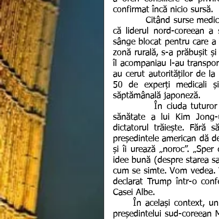
confirmat încă nicio sursă.
          Citând surse medicale, o revistă japoneză, Shukan Gendai, a menționat 
că liderul nord-coreean a 
sânge blocat pentru care a a
zonă rurală, s-a prăbușit și
îl acompaniau l-au transport
au cerut autorităților de la
50 de experți medicali și
săptămânală japoneză.
          În ciuda tuturor zvonurilor și a presupuselor cu privire la starea de 
sănătate a lui Kim Jong-
dictatorul trăiește. Fără 
președintele american dă de 
și îi urează „noroc”. „Spe
idee bună (despre starea sa
cum se simte. Vom vedea. Veț
declarat Trump într-o confe
Casei Albe.
     În același context, un consilier special în domeniul securității naționale al 
președintelui sud-coreean 