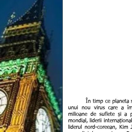
         În timp ce planeta se confruntă cu o pandemie extrem de periculoasă a 
unui nou virus care a îm
milioane de suflete și a 
mondial, liderii internațion
liderul nord-coreean, Kim