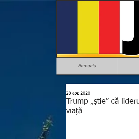
Romania
28 apr. 2020
Trump „știe” că lide
viață