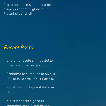
Medicamentele din Romania, cel
Criptomonedele și impactul lor
mai ieftine din intreaga UE
asupra economiei globale:
Riscuri și beneficii
Recent Posts
Criptomonedele și impactul lor
asupra economiei globale:
Riscuri și beneficii
Schimbările climatice la nivelul
UE: de la Acordul de la Paris la
pachetul Fit for 55
Beneficiile partajării datelor în
UE
Klaus Iohannis a găzduit
summitul unde 9 șefi de stat