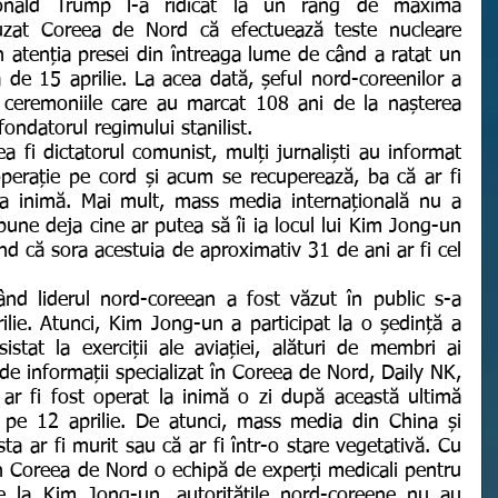
Donald Trump l-a ridicat la un rang de maximă 
zat Coreea de Nord că efectuează teste nucleare 
n atenția presei din întreaga lume de când a ratat un 
de 15 aprilie. La acea dată, șeful nord-coreenilor a 
a ceremoniile care au marcat 108 ani de la nașterea 
fondatorul regimului stanilist.
 fi dictatorul comunist, mulți jurnaliști au informat 
perație pe cord și acum se recuperează, ba că ar fi 
la inimă. Mai mult, mass media internațională nu a 
pune deja cine ar putea să îi ia locul lui Kim Jong-un 
nd că sora acestuia de aproximativ 31 de ani ar fi cel 
ilie. Atunci, Kim Jong-un a participat la o ședință a 
istat la exerciții ale aviației, alături de membri ai 
e informații specializat în Coreea de Nord, Daily NK, 
ar fi fost operat la inimă o zi după această ultimă 
, pe 12 aprilie. De atunci, mass media din China și 
a ar fi murit sau că ar fi într-o stare vegetativă. Cu 
în Coreea de Nord o echipă de experți medicali pentru 
ire la Kim Jong-un, autoritățile nord-coreene nu au 