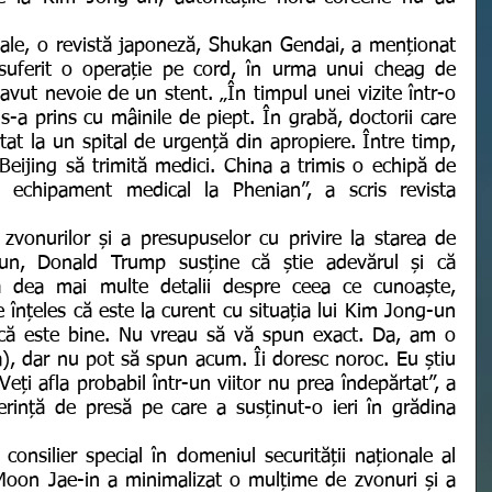
suferit o operație pe cord, în urma unui cheag de 
vut nevoie de un stent. „În timpul unei vizite într-o 
 s-a prins cu mâinile de piept. În grabă, doctorii care 
at la un spital de urgență din apropiere. Între timp, 
 Beijing să trimită medici. China a trimis o echipă de 
 echipament medical la Phenian”, a scris revista 
un, Donald Trump susține că știe adevărul și că 
să dea mai multe detalii despre ceea ce cunoaște, 
înțeles că este la curent cu situația lui Kim Jong-un 
r că este bine. Nu vreau să vă spun exact. Da, am o 
), dar nu pot să spun acum. Îi doresc noroc. Eu știu 
i afla probabil într-un viitor nu prea îndepărtat”, a 
rință de presă pe care a susținut-o ieri în grădina 
Moon Jae-in a minimalizat o mulțime de zvonuri și a 