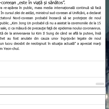
-coreean „este în viață și sănătos”.
 cursul zilei de astăzi, ministrul sud-coreean al Unificării, a declarat 
ctatorul Nord-coreean probabil încearcă să se protejeze de noul 
ublic. „Kim Jong Un probabil că nu a asistat la ceremoniile de la 15 
ii sale, ci ca măsură de precauţie faţă de epidemia noului coronavirus. 
tă de la aniversarea lui Kim Il Sung de când se află la putere, însă 
et au fost anulate din cauza unor îngrijorări legate de noul 
n lucru deosbit de neobişnuit în situaţia actuală” a apreciat marţi 
Kim Yeon-chul.