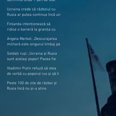
cer mai mulți soldați NATO la
Ucraina crede că războiul cu
granițe
Rusia ar putea continua încă un
an
Finlanda intenționează să
ridice o barieră la granița cu
Rusia
Angela Merkel: „Descurajarea
militară este singurul limbaj pe
care Putin îl înţelege”
Soldați ruși: „Ucraina și Rusia
sunt același popor! Pacea fie
cu voi, frați și surori”
Vladimir Putin refuză să stea
de vorbă cu poporul rus și să îi
răspundă la întrebări
Peste 100 de zile de război și
Rusia încă nu și-a atins
obiectivele sale militare
majore