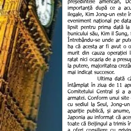
președintele american, 
importanță după ce a acu
ilegale, Kim Jong-un este î
eveniment național pe data 
lipsit pentru prima dată l
bunicului său, Kim il Sung, 
Întrebându-se unde ar putea
ba că acesta ar fi avut o o
murit din cauza operației 
ratat nici ocazia de a presu
la putere, majoritatea crezâ
mai indicat succesor.
           Ultima dată când liderul nord-coreean a fost văzut în public s-a 
întâmplat în ziua de 11 apr
Comitetului Central și a as
armatei. Conform unui site d
cu sediul la Seul, Jong-un 
apariție publică, și anume
Japonia au informat că acest
toate că Beijingul a trimis 
a oferi consiliere cu priv