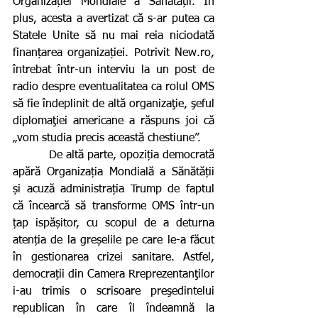
Organizației Mondiale a Sănătății. În 
plus, acesta a avertizat că s-ar putea ca 
Statele Unite să nu mai reia niciodată 
finanțarea organizației. Potrivit New.ro, 
întrebat într-un interviu la un post de 
radio despre eventualitatea ca rolul OMS 
să fie îndeplinit de altă organizaţie, şeful 
diplomaţiei americane a răspuns joi că 
„vom studia precis această chestiune”.
          De altă parte, opoziția democrată 
apără Organizația Mondială a Sănătății 
și acuză administrația Trump de faptul 
că încearcă să transforme OMS într-un 
țap ispășitor, cu scopul de a deturna 
atenția de la greșelile pe care le-a făcut 
în gestionarea crizei sanitare. Astfel, 
democrații din Camera Rreprezentanţilor 
i-au trimis o scrisoare preşedintelui 
republican în care îl îndeamnă la 