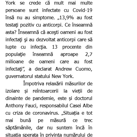
York se crede că mult mai multe 
persoane sunt infectate cu Covid-19 
însă nu au simptome. „13,9% au fost 
testaţi pozitiv cu anticorpi. Ce înseamnă 
asta? Înseamnă că aceşti oameni au fost 
infectaţi şi au dezvoltat anticorpi care să 
lupte cu infecţia. 13 procente din 
populaţie înseamnă aproape 2,7 
milioane de oameni care au fost 
infectaţi”, a declarat Andrew Cuomo, 
guvernatorul statului New York.
         Împotriva relaxării măsurilor de 
izolare și reîntoarcerii la vieții de 
dinainte de pandemie, este și doctorul 
Anthony Fauci, responsabilul Casei Albe 
cu criza de coronavirus. „Situația e tot 
mai bună pe măsură ce trec 
săptămânile, dar nu suntem încă în 
situația sperața în privința numărului de 