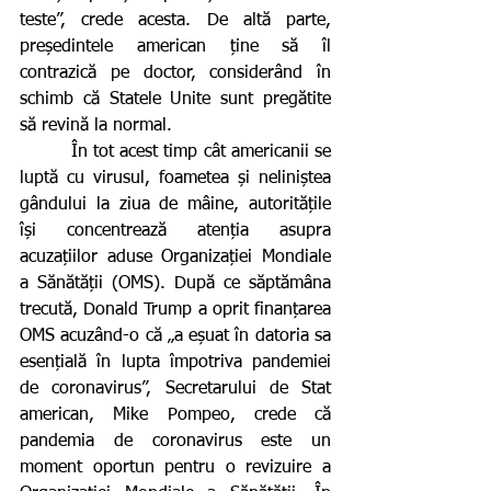
teste”, crede acesta. De altă parte, 
președintele american ține să îl 
contrazică pe doctor, considerând în 
schimb că Statele Unite sunt pregătite 
să revină la normal.
         În tot acest timp cât americanii se 
luptă cu virusul, foametea și neliniștea 
gândului la ziua de mâine, autoritățile 
își concentrează atenția asupra 
acuzațiilor aduse Organizației Mondiale 
a Sănătății (OMS). După ce săptămâna 
trecută, Donald Trump a oprit finanțarea 
OMS acuzând-o că „a eșuat în datoria sa 
esențială în lupta împotriva pandemiei 
de coronavirus”, Secretarului de Stat 
american, Mike Pompeo, crede că 
pandemia de coronavirus este un 
moment oportun pentru o revizuire a 