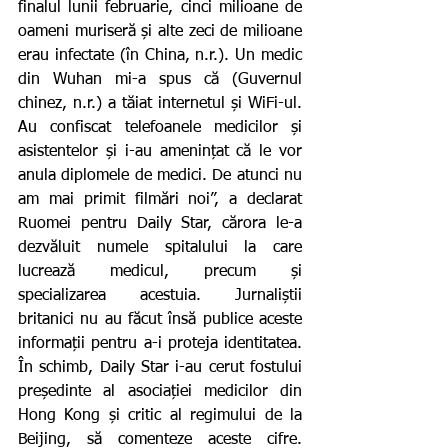
finalul lunii februarie, cinci milioane de 
oameni muriseră și alte zeci de milioane 
erau infectate (în China, n.r.). Un medic 
din Wuhan mi-a spus că (Guvernul 
chinez, n.r.) a tăiat internetul și WiFi-ul. 
Au confiscat telefoanele medicilor și 
asistentelor și i-au amenințat că le vor 
anula diplomele de medici. De atunci nu 
am mai primit filmări noi”, a declarat 
Ruomei pentru Daily Star, cărora le-a 
dezvăluit numele spitalului la care 
lucrează medicul, precum și 
specializarea acestuia. Jurnaliștii 
britanici nu au făcut însă publice aceste 
informații pentru a-i proteja identitatea. 
În schimb, Daily Star i-au cerut fostului 
președinte al asociației medicilor din 
Hong Kong și critic al regimului de la 
Beijing, să comenteze aceste cifre. 