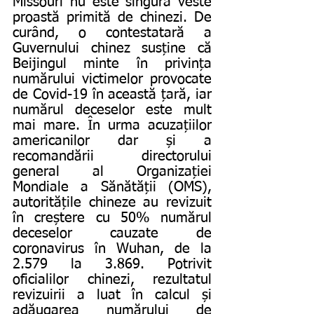
Missouri nu este singura veste 
proastă primită de chinezi. De 
curând, o contestatară a 
Guvernului chinez susține că 
Beijingul minte în privința 
numărului victimelor provocate 
de Covid-19 în această țară, iar 
numărul deceselor este mult 
mai mare. În urma acuzațiilor 
americanilor dar și a 
recomandării directorului 
general al Organizației 
Mondiale a Sănătății (OMS), 
autoritățile chineze au revizuit 
în creștere cu 50% numărul 
deceselor cauzate de 
coronavirus în Wuhan, de la 
2.579 la 3.869. Potrivit 
oficialilor chinezi, rezultatul 
revizuirii a luat în calcul și 
adăugarea numărului de 