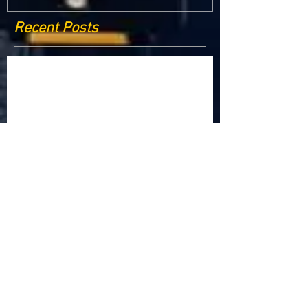
Recent Posts
Criptomonedele și impactul lor asupra
economiei globale: Riscuri și beneficii
Schimbările climatice la nivelul UE: de la
Acordul de la Paris la pachetul Fit for 55
Beneficiile partajării datelor în UE
Klaus Iohannis a găzduit summitul unde 9 șefi de
stat cer mai mulți soldați NATO la granițe
Ucraina crede că războiul cu Rusia ar putea
continua încă un an
Finlanda intenționează să ridice o barieră la