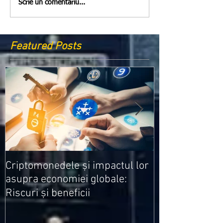
Scrie un comentariu...
Featured Posts
Medicamentele
Criptomonedele și impactul lor
cele mai ieftin
asupra economiei globale:
Riscuri și beneficii