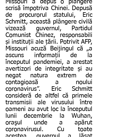
Missouri a depus o plângere 
scrisă împotriva Chinei. Depusă 
de procurorul statului, Eric 
Schmitt, această plângere civilă 
vizează guvernul, Partidul 
Comunist Chinez, responsabili 
și instituții ale țării. Potrivit AFP, 
Missouri acuză Beijingul că „a 
ascuns informații de la 
începutul pandemiei, a arestat 
avertizori de integritate și au 
negat natura extrem de 
contagioasă a noului 
coronavirus”. Eric Schmitt 
consideră de altfel că primele 
transmisii ale virusului între 
oameni au avut loc la începutul 
lunii decembrie la Wuhan, 
oraşul unde a apărut 
coronavirusul. Cu toate 
acestea, guvernul a lăsat 