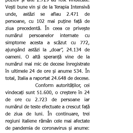
pozitiv și alte 2.729 au fost vindecate. 
Vești bune vin și de la Terapia Intensivă 
unde, astăzi se aflau 2.471 de 
persoane, cu 102 mai puține față de 
ziua precedentă. În ceea ce privește 
numărul persoanelor internate cu 
simptome acesta a scăzut cu 772, 
ajungând astăzi la „doar”, 24.134 de 
oameni. O altă speranță vine de la 
numărul mai mic de decese înregistrate 
în ultimele 24 de ore și anume 534. În 
total, Italia a raportat 24.648 de decese.
           Conform autorităților, cei 
vindecați sunt 51.600, o creștere în 24 
de ore cu 2.723 de persoane iar 
numărul de teste efectuate a crescut față 
de ziua de luni. În continuare, trei 
regiuni italiene rămân cele mai afectate 
de pandemia de coronavirus și anume: 