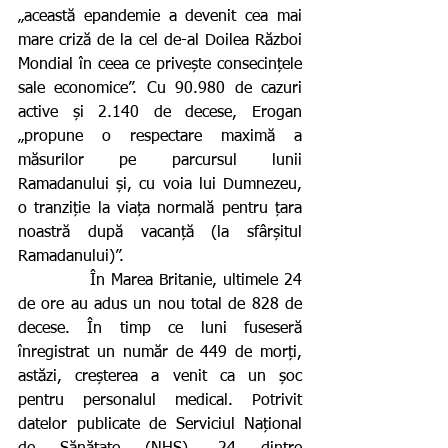
„această epandemie a devenit cea mai 
mare criză de la cel de-al Doilea Război 
Mondial în ceea ce privește consecințele 
sale economice”. Cu 90.980 de cazuri 
active și 2.140 de decese, Erogan 
„propune o respectare maximă a 
măsurilor pe parcursul lunii 
Ramadanului și, cu voia lui Dumnezeu, 
o tranziție la viața normală pentru țara 
noastră după vacanță (la sfârșitul 
Ramadanului)”.
            În Marea Britanie, ultimele 24 
de ore au adus un nou total de 828 de 
decese. În timp ce luni fuseseră 
înregistrat un număr de 449 de morți, 
astăzi, creșterea a venit ca un șoc 
pentru personalul medical. Potrivit 
datelor publicate de Serviciul Național 