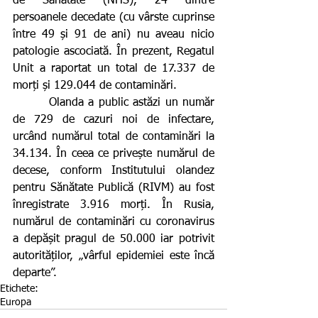
de Sănătate (NHS), 24 dintre 
persoanele decedate (cu vârste cuprinse 
între 49 și 91 de ani) nu aveau nicio 
patologie ascociată. În prezent, Regatul 
Unit a raportat un total de 17.337 de 
morți și 129.044 de contaminări.
        Olanda a public astăzi un număr 
de 729 de cazuri noi de infectare, 
urcând numărul total de contaminări la 
34.134. În ceea ce privește numărul de 
decese, conform Institutului olandez 
pentru Sănătate Publică (RIVM) au fost 
înregistrate 3.916 morți. În Rusia, 
numărul de contaminări cu coronavirus 
a depășit pragul de 50.000 iar potrivit 
autorităților, „vârful epidemiei este încă 
departe”.
Etichete:
Europa