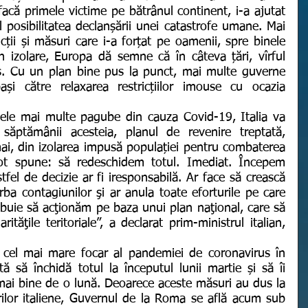
acă primele victime pe bătrânul continent, i-a ajutat 
l posibilitatea declanșării unei catastrofe umane. Mai 
ții și măsuri care i-a forțat pe oamenii, spre binele 
n izolare, Europa dă semne că în câteva țări, vîrful 
s. Cu un plan bine pus la punct, mai multe guverne 
i către relaxarea restricțiilor imouse cu ocazia 
săptămânii acesteia, planul de revenire treptată, 
i, din izolarea impusă populației pentru combaterea 
t spune: să redeschidem totul. Imediat. Începem 
fel de decizie ar fi iresponsabilă. Ar face să crească 
ba contagiunilor şi ar anula toate eforturile pe care 
uie să acţionăm pe baza unui plan naţional, care să 
rităţile teritoriale”, a declarat prim-ministrul italian, 
ă să închidă totul la începutul lunii martie și să îi 
 mai bine de o lună. Deoarece aceste măsuri au dus la 
erilor italiene, Guvernul de la Roma se află acum sub 