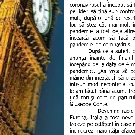
coronavirusul a început să f
pe lideri să țină sub contro
mult, după o lună de restric
lor, să stea cât mai mult î
pandemiei a fost deja atin
încearcă acum să facă paș
pandemiei de coronavirus.
        După ce a suferit cele mai multe pagube din cauza Covid-19, Italia va 
anunța înainte de finalul 
începând de la data de 4 ma
pandemiei. „Aş vrea să po
mâine dimineaţă...Însă o ast
într-un mod necontrolat cur
le-am făcut până acum. Treb
ţină totuşi cont de particula
Giuseppe Conte.
           Devenind rapid cel mai mare focar al pandemiei de coronavirus în 
Europa, Italia a fost nevoit
izoleze pe cetățeni în case
închiderea majorității afac