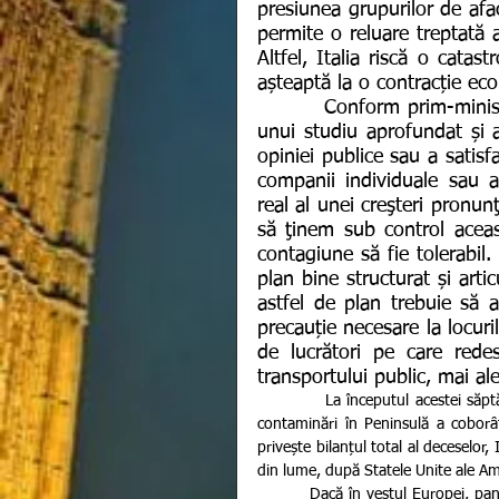
presiunea grupurilor de afac
permite o reluare treptată 
Altfel, Italia riscă o catas
așteaptă la o contracție ec
        Conform prim-ministrului italia, relaxarea restricțiilor se va face pe baza 
unui studiu aprofundat și a 
opiniei publice sau a satisfa
companii individuale sau a
real al unei creşteri pronun
să ţinem sub control aceast
contagiune să fie tolerabil.
plan bine structurat și art
astfel de plan trebuie să 
precauție necesare la locuri
de lucrători pe care redes
transportului public, mai ale
           La începutul acestei săptămâni Agenția de protecție civilă a Italiei a raportat că numărul de 
contaminări în Peninsulă a coborât
privește bilanțul total al deceselor,
din lume, după Statele Unite ale Ame
         Dacă în vestul Europei, pandemia de coronavirus pare să fi îngenunchiat multe țări, în centru, 