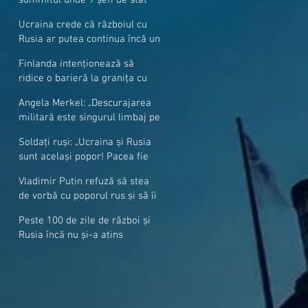
cer mai mulți soldați NATO la
Ucraina crede că războiul cu
granițe
Rusia ar putea continua încă un
an
Finlanda intenționează să
ridice o barieră la granița cu
Rusia
Angela Merkel: „Descurajarea
militară este singurul limbaj pe
care Putin îl înţelege”
Soldați ruși: „Ucraina și Rusia
sunt același popor! Pacea fie
cu voi, frați și surori”
Vladimir Putin refuză să stea
de vorbă cu poporul rus și să îi
răspundă la întrebări
Peste 100 de zile de război și
Rusia încă nu și-a atins
obiectivele sale militare
majore