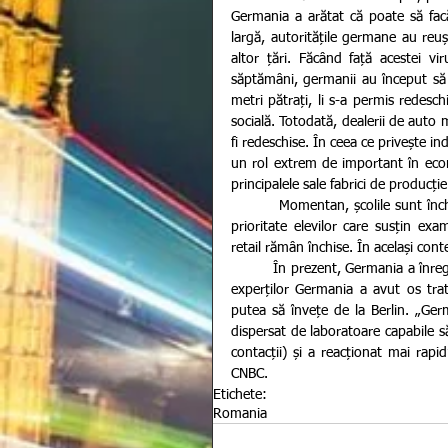
Germania a arătat că poate să facă 
largă, autoritățile germane au reuș
altor țări. Făcând față acestei vi
săptămâni, germanii au început să ri
metri pătrați, li s-a permis redesc
socială. Totodată, dealerii de auto m
fi redeschise. În ceea ce privește i
un rol extrem de important în eco
principalele sale fabrici de producți
          Momentan, școlile sunt închise însă Guvernul are în vedere redeschiderea lor pe 4 mai, oferind 
prioritate elevilor care susțin exa
retail rămân închise. În același con
         În prezent, Germania a înregistrat 147.065 de cazuri de coronavirus și 4.862 de decese. Potrivit 
experților Germania a avut os trat
putea să învețe de la Berlin. „Ger
dispersat de laboratoare capabile să 
contacții) și a reacționat mai rapid”
CNBC.
Etichete:
Romania