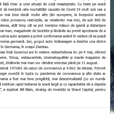
față chiar și unei situații de criză neașteptate. Cu teste pe scară 
it să mențină rata mortalității cauzate de Covid-19 mult sub cea a 
rus mai bine decât multe alte țări europene, la începutul acestei 
dice provizoriu restricțiile, iar retailerilor mai mici, de sub 800 de 
hiderea, atăt timp cât se pot menține măsuri de igienă și distanțare 
ai mari, magazinele de biciclete și librăriile au primit aprobarea de a 
ndustria auto aceasta a primit confirmarea având în vedere că ea joacă 
nomia germană. Ieri, grupul auto Volkswagen a deschis una dintre 
e în Germania, în orașul Zwickau.
mene. Totuși, restaurantele, cinematografele și marile magazine de 
text, întâlnirile mai mari vor rămâne interzise până pe 31 august.
egie corectă în lupta cu pandemia de coronavirus și alte state ar 
mania a fost mai bine pregătită, mai descentralizată (cu un număr 
instituie rapid testarea la scară largă și cu capacitatea de a depista 
, a explicat Bill Blain, strateg de investiții la Shard Capital, pentru 