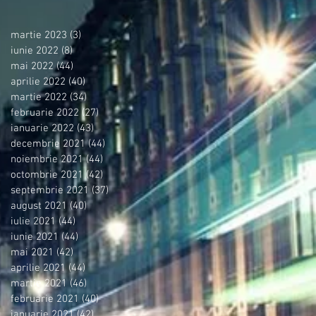
martie 2023
(3)
3 postări
iunie 2022
(8)
8 postări
mai 2022
(44)
44 postări
aprilie 2022
(40)
40 postări
martie 2022
(34)
34 postări
februarie 2022
(27)
27 postări
ianuarie 2022
(43)
43 postări
decembrie 2021
(44)
44 postări
noiembrie 2021
(44)
44 postări
octombrie 2021
(42)
42 postări
septembrie 2021
(37)
37 postări
august 2021
(40)
40 postări
iulie 2021
(44)
44 postări
iunie 2021
(44)
44 postări
mai 2021
(42)
42 postări
aprilie 2021
(44)
44 postări
martie 2021
(46)
46 postări
februarie 2021
(40)
40 postări
ianuarie 2021
(42)
42 postări