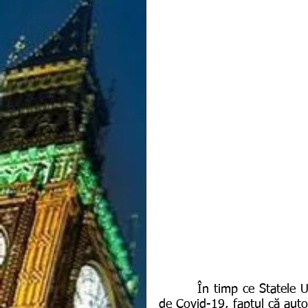
        În timp ce Statele Unite ale Americii se luptă în continuare cu pandemia 
de Covid-19, faptul că autor