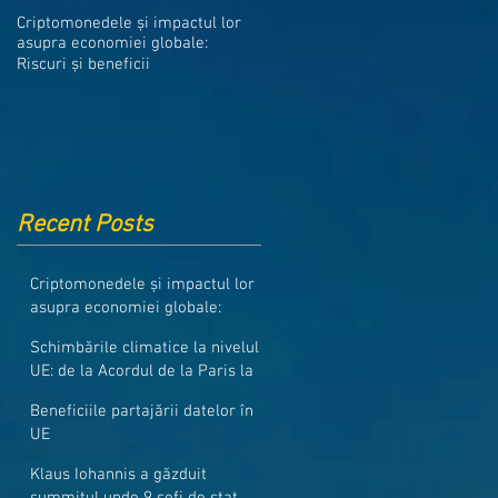
Medicamentele din Romania, cel
Criptomonedele și impactul lor
mai ieftine din intreaga UE
asupra economiei globale:
Riscuri și beneficii
Recent Posts
Criptomonedele și impactul lor
asupra economiei globale:
Riscuri și beneficii
Schimbările climatice la nivelul
UE: de la Acordul de la Paris la
pachetul Fit for 55
Beneficiile partajării datelor în
UE
Klaus Iohannis a găzduit
summitul unde 9 șefi de stat