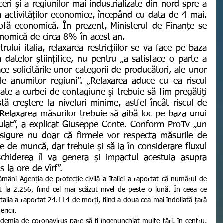
eri și a regiunilor mai industrializate din nord spre a 
a activităților economice, începând cu data de 4 mai. 
trofă economică. În prezent, Ministerul de Finanțe se 
onomică de circa 8% în acest an.
datelor științifice, nu pentru „a satisface o parte a 
ce solicitările unor categorii de producători, ale unor 
le anumitor regiuni”. „Relaxarea aduce cu ea riscul 
ţate a curbei de contagiune şi trebuie să fim pregătiţi 
ă creştere la niveluri minime, astfel încât riscul de 
 Relaxarea măsurilor trebuie să aibă loc pe baza unui 
iculat”, a explicat Giuseppe Conte. Conform ProTv „un 
asigure nu doar că firmele vor respecta măsurile de 
le de muncă, dar trebuie și să ia în considerare fluxul 
chiderea îl va genera și impactul acestuia asupra 
s la ore de vîrf”.
 la 2.256, fiind cel mai scăzut nivel de peste o lună. În ceea ce 
 Italia a raportat 24.114 de morți, fiind a doua cea mai îndoliată țară 
ricii.