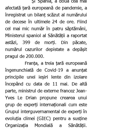
             Și Spania, a doua cea mai 
afectată țară europeană de pandemie, a 
înregistrat un bilanț scăzut al numărului 
de decese în ultimele 24 de ore. Fiind 
cel mai mic număr în patru săptămâni, 
Ministerul spaniol al Sănătății a raportat 
astăzi, 399 de morți. Din păcate, 
numărul cazurilor depistate a depășit 
pragul de 200.000.
          Franța, a treia țară europeană 
îngenunchiată de Covid-19 a anunțat 
principile unei ieșiri lente din izolare 
începând cu data de 11 mai. De altă 
parte, ministrul de externe francez Jean-
Yves Le Drian propune crearea unui 
grup de experți internaționali cum este 
Grupul interguvernamental de experți în 
evoluția climei (GIEC) pentru a susține 
Organizația Mondială a Sănătății. 