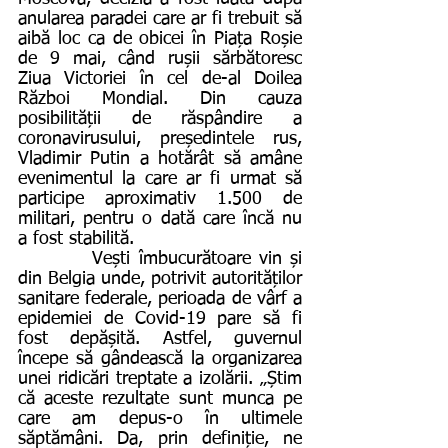
anularea paradei care ar fi trebuit să 
aibă loc ca de obicei în Piața Roșie 
de 9 mai, când rușii sărbătoresc 
Ziua Victoriei în cel de-al Doilea 
Război Mondial. Din cauza 
posibilității de răspândire a 
coronavirusului, președintele rus, 
Vladimir Putin a hotărât să amâne 
evenimentul la care ar fi urmat să 
participe aproximativ 1.500 de 
militari, pentru o dată care încă nu 
a fost stabilită.
         Vești îmbucurătoare vin și 
din Belgia unde, potrivit autorităților 
sanitare federale, perioada de vârf a 
epidemiei de Covid-19 pare să fi 
fost depășită. Astfel, guvernul 
începe să gândească la organizarea 
unei ridicări treptate a izolării. „Știm 
că aceste rezultate sunt munca pe 
care am depus-o în ultimele 
săptămâni. Da, prin definiție, ne 