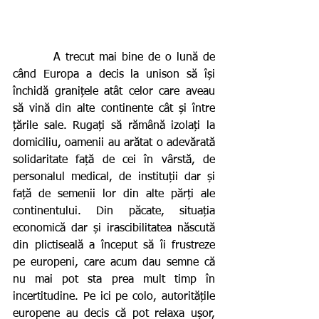
        A trecut mai bine de o lună de 
când Europa a decis la unison să își 
închidă granițele atât celor care aveau 
să vină din alte continente cât și între 
țările sale. Rugați să rămână izolați la 
domiciliu, oamenii au arătat o adevărată 
solidaritate față de cei în vârstă, de 
personalul medical, de instituții dar și 
față de semenii lor din alte părți ale 
continentului. Din păcate, situația 
economică dar și irascibilitatea născută 
din plictiseală a început să îi frustreze 
pe europeni, care acum dau semne că 
nu mai pot sta prea mult timp în 
incertitudine. Pe ici pe colo, autoritățile 
europene au decis că pot relaxa ușor, 