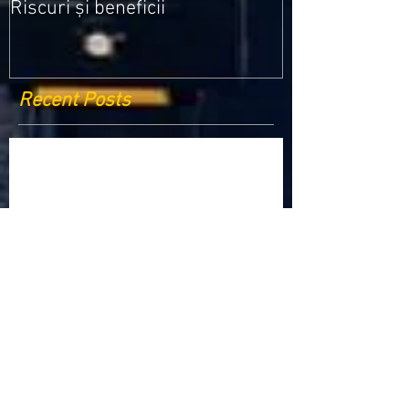
Riscuri și beneficii
Recent Posts
Criptomonedele și impactul lor asupra
economiei globale: Riscuri și beneficii
Schimbările climatice la nivelul UE: de la
Acordul de la Paris la pachetul Fit for 55
Beneficiile partajării datelor în UE
Klaus Iohannis a găzduit summitul unde 9 șefi de
stat cer mai mulți soldați NATO la granițe
Ucraina crede că războiul cu Rusia ar putea