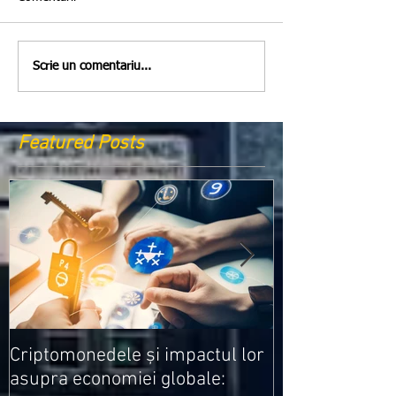
Scrie un comentariu...
Featured Posts
Medicamentele
Criptomonedele și impactul lor
cele mai ieftin
asupra economiei globale: