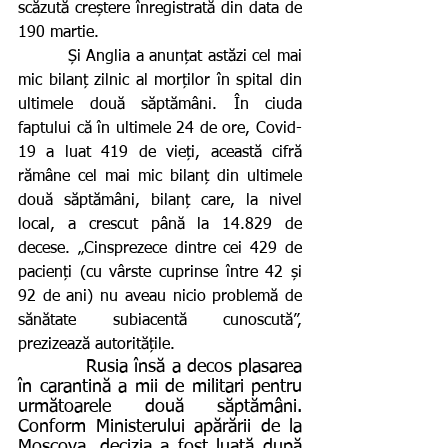
scăzută creștere înregistrată din data de 
190 martie.
         Și Anglia a anunțat astăzi cel mai 
mic bilanț zilnic al morților în spital din 
ultimele două săptămâni. În ciuda 
faptului că în ultimele 24 de ore, Covid-
19 a luat 419 de vieți, această cifră 
rămâne cel mai mic bilanț din ultimele 
două săptămâni, bilanț care, la nivel 
local, a crescut până la 14.829 de 
decese. „Cinsprezece dintre cei 429 de 
pacienți (cu vârste cuprinse între 42 și 
92 de ani) nu aveau nicio problemă de 
sănătate subiacentă cunoscută”, 
prezizează autoritățile.
           Rusia însă a decos plasarea 
în carantină a mii de militari pentru 
următoarele două săptămâni. 
Conform Ministerului apărării de la 
Moscova, decizia a fost luată după 