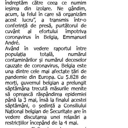
îndreptăm către ceea ce numim 
ieșirea din izolare. Ne gândim, 
acum, la felul în care să organizăm 
acest lucru”, a transmis într-o 
conferință de presă, purtătorul de 
cuvânt al efortului împotriva 
coronavirus în Belgia, Emmanuel 
André.
Având în vedere raportul între 
populația totală, numărul 
contaminărilor și numărul deceselor 
cauzate de coronavirus, Belgia este 
una dintre cele mai afectate țări de 
pandemie din Europa. Cu 5.828 de 
morți, guvernul belgian a prelungit 
săptămâna trecută măsurile menite 
să oprească răspândirea epidemiei 
până la 3 mai, însă la finalul acestei 
săptămâni, o ședință a Consiliului 
Național belgian de Securitate are în 
vedere discutarea unei relaxări a 
restricțiilor începând de la 4 mai.