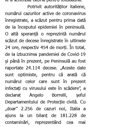
le-a schimbat istoria pentru totdeauna.
         Potrivit autorităților italiene, 
numărul cazurilor active de coronavirus 
înregistrate, a scăzut pentru prima dată 
de la începutul epidemiei în peninsulă. 
O altă speranță o reprezintă numărul 
scăzut de decese înregistrate în ultimele 
24 ore, respectiv 454 de morți. În total, 
de la izbucnirea pandemiei de Covid-19 
și până în prezent, pe Peninsulă au fost 
raportate 24.114 decese. „Aceste date 
sunt optimiste, pentru că arată că 
numărul celor care sunt în prezent 
infectați cu virusului este în scădere”, a 
declarat Angelo Borrelli, șeful 
Departamentului de Protecție civilă. Cu 
„doar” 2.256 de cazuri noi, Italia a 
ajuns la un bilanț de 181.228 de 
contaminări, reprezentând cea mai 