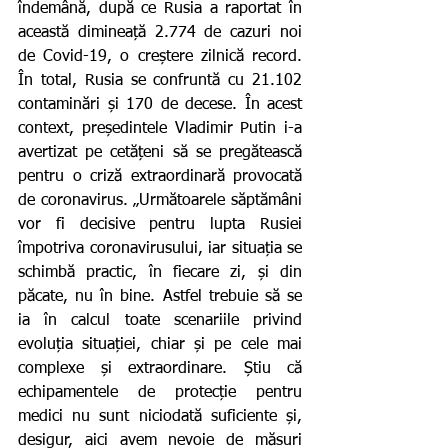
îndemână, după ce Rusia a raportat în 
această dimineață 2.774 de cazuri noi 
de Covid-19, o creștere zilnică record. 
În total, Rusia se confruntă cu 21.102 
contaminări și 170 de decese. În acest 
context, președintele Vladimir Putin i-a 
avertizat pe cetățeni să se pregătească 
pentru o criză extraordinară provocată 
de coronavirus. „Următoarele săptămâni 
vor fi decisive pentru lupta Rusiei 
împotriva coronavirusului, iar situația se 
schimbă practic, în fiecare zi, și din 
păcate, nu în bine. Astfel trebuie să se 
ia în calcul toate scenariile privind 
evoluția situației, chiar și pe cele mai 
complexe și extraordinare. Știu că 
echipamentele de protecție pentru 
medici nu sunt niciodată suficiente și, 
desigur, aici avem nevoie de măsuri 