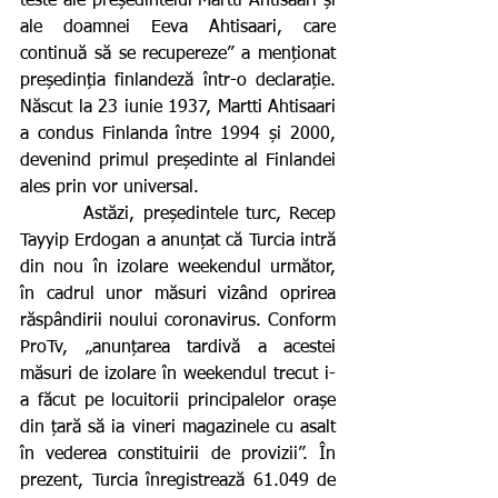
teste ale președintelui Martti Ahtisaari și 
ale doamnei Eeva Ahtisaari, care 
continuă să se recupereze” a menționat 
președinția finlandeză într-o declarație. 
Născut la 23 iunie 1937, Martti Ahtisaari 
a condus Finlanda între 1994 și 2000, 
devenind primul președinte al Finlandei 
ales prin vor universal.
        Astăzi, președintele turc, Recep 
Tayyip Erdogan a anunțat că Turcia intră 
din nou în izolare weekendul următor, 
în cadrul unor măsuri vizând oprirea 
răspândirii noului coronavirus. Conform 
ProTv, „anunțarea tardivă a acestei 
măsuri de izolare în weekendul trecut i-
a făcut pe locuitorii principalelor orașe 
din țară să ia vineri magazinele cu asalt 
în vederea constituirii de provizii”. În 
prezent, Turcia înregistrează 61.049 de 