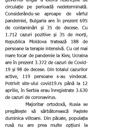
guvernul ungar a extins restricțiile de 
circulație pe perioadă nedeterminată. 
Considerându-se aproape de vârful 
pandemiei, Bulgaria are în prezent 695 
de contaminări și 35 de decese. Cu 
1.712 cazuri pozitive și 35 de morți, 
Republica Moldova tratează 188 de 
persoane la terapie intensivă. Cu cel mai 
mare focar de pandemie la Kiev, Ucraina 
are în prezent 3.372 de cazuri de Covid-
19 și 98 de decese. Din totalul cazurilor 
active, 119 persoane s-au vindecat. 
Potrivit site-ului covid19.rs până la 12 
aprilie, în Serbia erau înregistrate 3.630 
de cazuri de coronavirus.
       Majoritar ortodoxă, Rusia se 
pregătește să sărbătorească Paștele 
duminica viitoare. Din păcate, populația 
rusă nu are prea multe opțiuni la 