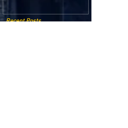
Recent Posts
Criptomonedele și impactul lor asupra
economiei globale: Riscuri și beneficii
Schimbările climatice la nivelul UE: de la
Acordul de la Paris la pachetul Fit for 55
Beneficiile partajării datelor în UE
Klaus Iohannis a găzduit summitul unde 9 șefi de
stat cer mai mulți soldați NATO la granițe
Ucraina crede că războiul cu Rusia ar putea
continua încă un an