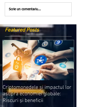
Scrie un comentariu...
Featured Posts
Medicamentele
Criptomonedele și impactul lor
cele mai ieftin
asupra economiei globale:
Riscuri și beneficii