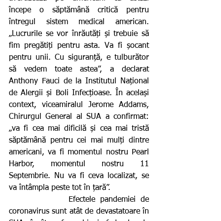
începe o săptămână critică pentru 
întregul sistem medical american. 
„Lucrurile se vor înrăutăți și trebuie să 
fim pregătiți pentru asta. Va fi șocant 
pentru unii. Cu siguranță, e tulburător 
să vedem toate astea”, a declarat 
Anthony Fauci de la Institutul Național 
de Alergii și Boli Infecțioase. În același 
context, viceamiralul Jerome Addams, 
Chirurgul General al SUA a confirmat: 
„va fi cea mai dificilă și cea mai tristă 
săptămână pentru cei mai mulți dintre 
americani, va fi momentul nostru Pearl 
Harbor, momentul nostru 11 
Septembrie. Nu va fi ceva localizat, se 
va întâmpla peste tot în țară”.
            Efectele pandemiei de 
coronavirus sunt atât de devastatoare în 