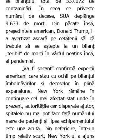
se bilanțului total de 337.072 de 
contaminări. În ceea ce privește 
numărul de decese, SUA deplânge 
9.633 de morți. Din păcate însă, 
președintele american, Donald Trump, i-
a avertizat aseară pe cetățenii săi că 
trebuie să se aștepte la un bilanț 
„teribil” de morți în vârful neatins încă, 
al pandemiei.
      „Va fi șocant” confirmă experții 
americani care stau cu ochii pe bilanțul 
îmbolnăvirilor și deceselor în plină 
expansiune. New York rămâne în 
continuare cel mai afectat stat unde în 
prezent, autoritățile cer disperate ajutor, 
spitalele nu mai pot face față numărului 
mare de pacienți și lipsa echipamentului 
este una acută. Din nefericire, într-un 
timp relativ scurt, New York-ul a ajuns 