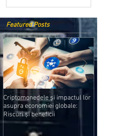
Featured Posts
Medicamentele
Criptomonedele și impactul lor
cele mai ieftin
asupra economiei globale:
Riscuri și beneficii