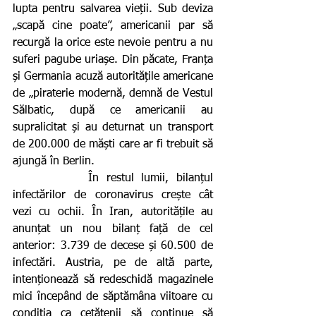
lupta pentru salvarea vieții. Sub deviza 
„scapă cine poate”, americanii par să 
recurgă la orice este nevoie pentru a nu 
suferi pagube uriașe. Din păcate, Franța 
și Germania acuză autoritățile americane 
de „piraterie modernă, demnă de Vestul 
Sălbatic, după ce americanii au 
supralicitat și au deturnat un transport 
de 200.000 de măști care ar fi trebuit să 
ajungă în Berlin.
          În restul lumii, bilanțul 
infectărilor de coronavirus crește cât 
vezi cu ochii. În Iran, autoritățile au 
anunțat un nou bilanț față de cel 
anterior: 3.739 de decese și 60.500 de 
infectări. Austria, pe de altă parte, 
intenționează să redeschidă magazinele 
mici începând de săptămâna viitoare cu 
condiția ca cetățenii să continue să 