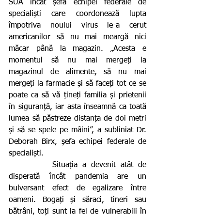
SUA încât șefa echipei federale de 
specialiști care coordonează lupta 
împotriva noului virus le-a cerut 
americanilor să nu mai meargă nici 
măcar până la magazin. „Acesta e 
momentul să nu mai mergeți la 
magazinul de alimente, să nu mai 
mergeți la farmacie și să faceți tot ce se 
poate ca să vă țineți familia și prietenii 
în siguranță, iar asta înseamnă ca toată 
lumea să păstreze distanța de doi metri 
și să se spele pe mâini”, a subliniat Dr. 
Deborah Birx, șefa echipei federale de 
specialiști.
         Situația a devenit atât de 
disperată încât pandemia are un 
bulversant efect de egalizare între 
oameni. Bogați și săraci, tineri sau 
bătrâni, toți sunt la fel de vulnerabili în 