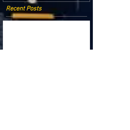
Recent Posts
Criptomonedele și impactul lor asupra
economiei globale: Riscuri și beneficii
Schimbările climatice la nivelul UE: de la
Acordul de la Paris la pachetul Fit for 55
Beneficiile partajării datelor în UE
Klaus Iohannis a găzduit summitul unde 9 șefi de
stat cer mai mulți soldați NATO la granițe
Ucraina crede că războiul cu Rusia ar putea
continua încă un an
Finlanda intenționează să ridice o barieră la