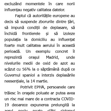
excluzând momentele în care norii 
influențau negativ calitatea datelor.
       Faptul că autoritățile europene au 
decis să suspende zborurile dintre țări, 
să impună condiții de deplasare, să 
închidă frontierele și să izoleze 
populația la domiciliu au influențat 
foarte mult calitatea aerului în această 
perioadă. Un exemplu concret îl 
reprezintă orașul Madrid, unde 
nivelurile medii de oxid de azot au 
scăzut cu 56% la o săptămână după ce 
Guvernul spaniol a interzis deplasările 
neesențiale, la 14 martie.
         Potrivit EPHA, persoanele care 
trăiesc în oraşele poluate ar putea avea 
un risc mai mare de a contracta COVID-
19 deoarece expunerea prelungită la 