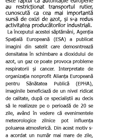
este faptul că autoritățile europene 
au restricționat transportul rutier, 
cunoscută ca cea mai importantă 
sursă de oxizi de azot, și s-a redus 
activitatea producătorilor industriali.
 La începutul acestei săptămâni, Agenția 
Spațială Europeană (ESA) a publicat 
imagini din satelit care demosntrează 
densitatea în schimbare a dioxidului de 
azot, un gaz ce poate provoca probleme 
respiratorii și cancer. Interpretate de 
organizația nonprofit Alianța Europeană 
pentru Sănătatea Publică (EPHA), 
imaginile beneficiază de un nivel ridicat 
de calitate, după ce specialiștii au decis 
să le realizeze pe o perioadă de 20 se 
zile, având în vedere că evenimentele 
meteorologice zilnice pot influența 
poluarea atmosferică. Din acest motiv s-
a acordat un număr mai mare de zile, 