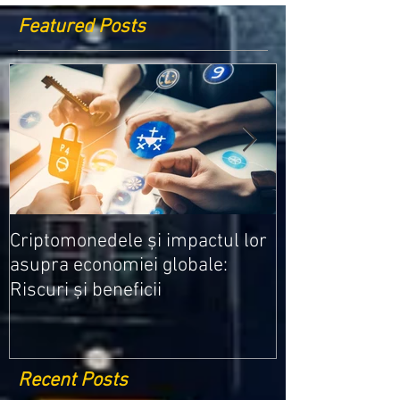
Featured Posts
Medicamentele
Criptomonedele și impactul lor
cele mai ieftin
asupra economiei globale:
Riscuri și beneficii
Recent Posts