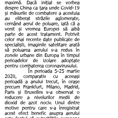
maximă. Dacă inițial se vorbea 
despre China ca țara unde Covid-19 
și măsurile de combatere a acestuia 
au eliberat străzile aglomerate, 
cernând aerul de poluare, iată că a 
venit și vremea Europei să aibă 
parte de acest tratament. Potrivit 
celor mai recente date publicate de 
specialiști, imaginile satelitare arată 
să poluarea aerului s-a redus în 
zonele urbane din Europa în timpul 
perioadelor de izolare adoptate 
pentru combaterea coronavirusului.
          În perioada 5-25 martie 
2020, comparativ cu aceeași 
perioadă a anului trecut, în orașe 
precum Frankfurt, Milano, Madrid, 
Paris și Bruxelles s-a observat o 
reducere a nivelurilor medii de 
dioxid de azot nociv. Unul dintre 
motive pentru care s-a înregistrat 
acest efect benefic asupra aerului 