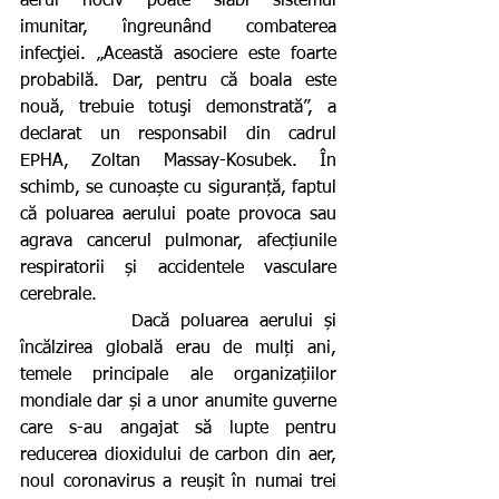
aerul nociv poate slăbi sistemul 
imunitar, îngreunând combaterea 
infecţiei. „Această asociere este foarte 
probabilă. Dar, pentru că boala este 
nouă, trebuie totuşi demonstrată”, a 
declarat un responsabil din cadrul 
EPHA, Zoltan Massay-Kosubek. În 
schimb, se cunoaște cu siguranță, faptul 
că poluarea aerului poate provoca sau 
agrava cancerul pulmonar, afecțiunile 
respiratorii și accidentele vasculare 
cerebrale.
          Dacă poluarea aerului și 
încălzirea globală erau de mulți ani, 
temele principale ale organizațiilor 
mondiale dar și a unor anumite guverne 
care s-au angajat să lupte pentru 
reducerea dioxidului de carbon din aer, 
noul coronavirus a reușit în numai trei 