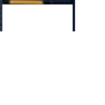
Criptomonedele și impactul lor asupra
economiei globale: Riscuri și beneficii
Schimbările climatice la nivelul UE: de la
Acordul de la Paris la pachetul Fit for 55
Beneficiile partajării datelor în UE
Klaus Iohannis a găzduit summitul unde 9 șefi de
stat cer mai mulți soldați NATO la granițe
Ucraina crede că războiul cu Rusia ar putea
continua încă un an
Finlanda intenționează să ridice o barieră la
granița cu Rusia