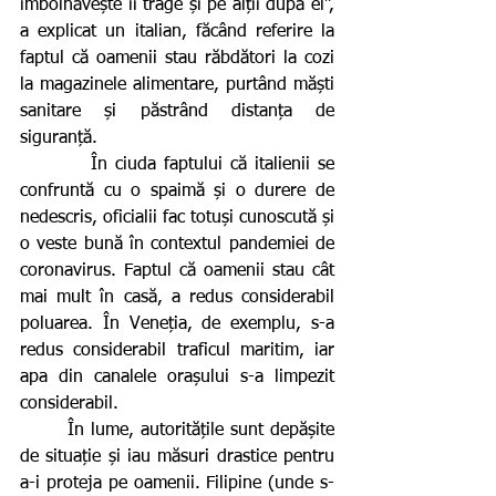
îmbolnăvește îi trage și pe alții după el”, 
a explicat un italian, făcând referire la 
faptul că oamenii stau răbdători la cozi 
la magazinele alimentare, purtând măști 
sanitare și păstrând distanța de 
siguranță.
         În ciuda faptului că italienii se 
confruntă cu o spaimă și o durere de 
nedescris, oficialii fac totuși cunoscută și 
o veste bună în contextul pandemiei de 
coronavirus. Faptul că oamenii stau cât 
mai mult în casă, a redus considerabil 
poluarea. În Veneția, de exemplu, s-a 
redus considerabil traficul maritim, iar 
apa din canalele orașului s-a limpezit 
considerabil.
       În lume, autoritățile sunt depășite 
de situație și iau măsuri drastice pentru 
a-i proteja pe oamenii. Filipine (unde s-