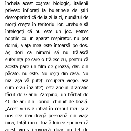
încheia acest coșmar biologic, italienii 
privesc înfiorați la buletinele de știri 
descoperind că de la zi la zi, numărul de 
morți crește în teritoriul lor. „Trebuie să 
înțelegeți că nu este un joc. Petrec 
nopțile cu un aparat respirator, nu pot 
dormi, viața mea este întoarsă pe dos. 
Aș dori ca nimeni să nu trăiască 
suferința pe care o trăiesc eu, pentru că 
acesta pare un film de groază, dar, din 
păcate, nu este. Nu ieșiți din casă. Nu 
mai așa vă puteți recupera vieție, așa 
cum erau înainte”, este apelul dramatic 
făcut de Gianni Zampino, un bărbat de 
40 de ani din Torino, chinuit de boală. 
„Acest virus a intrat în corpul meu și a 
ucis cea mai dragă persoană din viața 
mea, tatăl meu. Toată lumea spunea că 
acest virus provoacă doar un fel de 