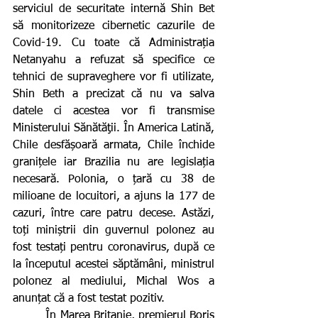
serviciul de securitate internă Shin Bet 
să monitorizeze cibernetic cazurile de 
Covid-19. Cu toate că Administrația 
Netanyahu a refuzat să specifice ce 
tehnici de supraveghere vor fi utilizate, 
Shin Beth a precizat că nu va salva 
datele ci acestea vor fi transmise 
Ministerului Sănătăţii. În America Latină, 
Chile desfășoară armata, Chile închide 
granițele iar Brazilia nu are legislația 
necesară. Polonia, o țară cu 38 de 
milioane de locuitori, a ajuns la 177 de 
cazuri, între care patru decese. Astăzi, 
toți miniștrii din guvernul polonez au 
fost testați pentru coronavirus, după ce 
la începutul acestei săptămâni, ministrul 
polonez al mediului, Michal Wos a 
anunțat că a fost testat pozitiv.
         În Marea Britanie, premierul Boris 