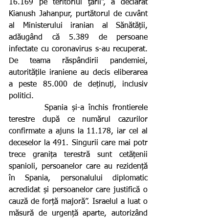
16.169 pe teritoriul ţării”, a declarat 
Kianush Jahanpur, purtătorul de cuvânt 
al Ministerului iranian al Sănătății, 
adăugând că 5.389 de persoane 
infectate cu coronavirus s-au recuperat. 
De teama răspândirii pandemiei, 
autoritățile iraniene au decis eliberarea 
a peste 85.000 de deținuți, inclusiv 
politici.
        Spania și-a închis frontierele 
terestre după ce numărul cazurilor 
confirmate a ajuns la 11.178, iar cel al 
deceselor la 491. Singurii care mai potr 
trece granița terestră sunt cetățenii 
spanioli, persoanelor care au rezidență 
în Spania, personalului diplomatic 
acredidat și persoanelor care justifică o 
cauză de forță majoră”. Israelul a luat o 
măsură de urgență aparte, autorizând 