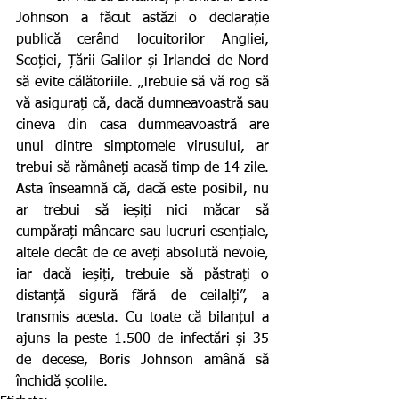
Johnson a făcut astăzi o declarație 
publică cerând locuitorilor Angliei, 
Scoției, Țării Galilor și Irlandei de Nord 
să evite călătoriile. „Trebuie să vă rog să 
vă asigurați că, dacă dumneavoastră sau 
cineva din casa dummeavoastră are 
unul dintre simptomele virusului, ar 
trebui să rămâneți acasă timp de 14 zile. 
Asta înseamnă că, dacă este posibil, nu 
ar trebui să ieșiți nici măcar să 
cumpărați mâncare sau lucruri esențiale, 
altele decât de ce aveți absolută nevoie, 
iar dacă ieșiți, trebuie să păstrați o 
distanță sigură fără de ceilalți”, a 
transmis acesta. Cu toate că bilanțul a 
ajuns la peste 1.500 de infectări și 35 
de decese, Boris Johnson amână să 
închidă școlile.