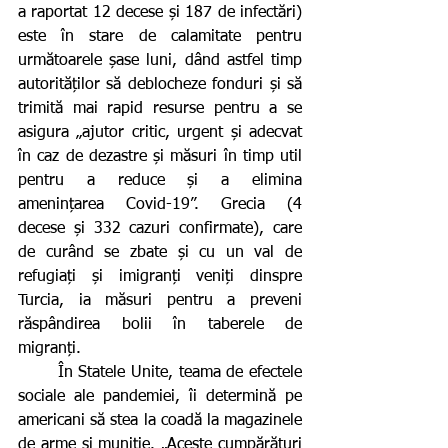
a raportat 12 decese și 187 de infectări) 
este în stare de calamitate pentru 
următoarele șase luni, dând astfel timp 
autorităților să deblocheze fonduri și să 
trimită mai rapid resurse pentru a se 
asigura „ajutor critic, urgent și adecvat 
în caz de dezastre și măsuri în timp util 
pentru a reduce și a elimina 
amenințarea Covid-19”. Grecia (4 
decese și 332 cazuri confirmate), care 
de curând se zbate și cu un val de 
refugiați și imigranți veniți dinspre 
Turcia, ia măsuri pentru a preveni 
răspândirea bolii în taberele de 
migranți.
       În Statele Unite, teama de efectele 
sociale ale pandemiei, îi determină pe 
americani să stea la coadă la magazinele 
de arme și muniție. „Aceste cumpărături 