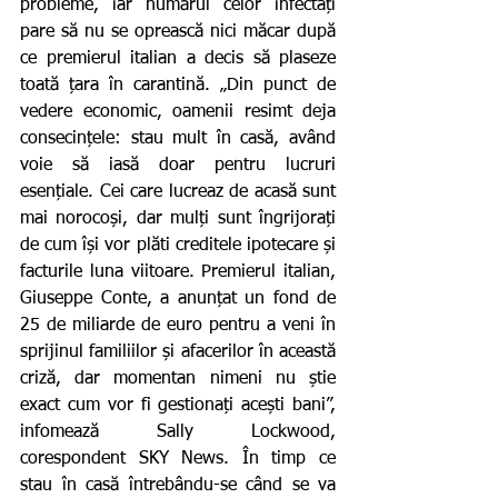
probleme, iar numărul celor infectați 
pare să nu se oprească nici măcar după 
ce premierul italian a decis să plaseze 
toată țara în carantină. „Din punct de 
vedere economic, oamenii resimt deja 
consecințele: stau mult în casă, având 
voie să iasă doar pentru lucruri 
esențiale. Cei care lucreaz de acasă sunt 
mai norocoși, dar mulți sunt îngrijorați 
de cum își vor plăti creditele ipotecare și 
facturile luna viitoare. Premierul italian, 
Giuseppe Conte, a anunțat un fond de 
25 de miliarde de euro pentru a veni în 
sprijinul familiilor și afacerilor în această 
criză, dar momentan nimeni nu știe 
exact cum vor fi gestionați acești bani”, 
infomează Sally Lockwood, 
corespondent SKY News. În timp ce 
stau în casă întrebându-se când se va 