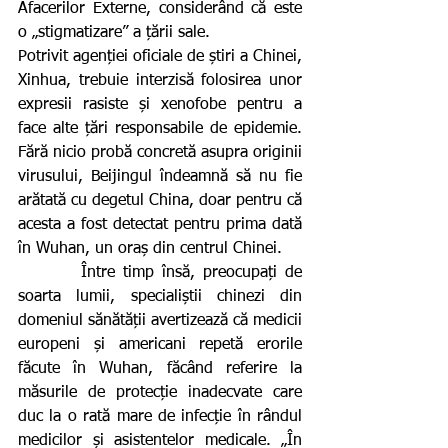
Afacerilor Externe, considerând că este 
o „stigmatizare” a țării sale.
Potrivit agenției oficiale de știri a Chinei, 
Xinhua, trebuie interzisă folosirea unor 
expresii rasiste și xenofobe pentru a 
face alte țări responsabile de epidemie. 
Fără nicio probă concretă asupra originii 
virusului, Beijingul îndeamnă să nu fie 
arătată cu degetul China, doar pentru că 
acesta a fost detectat pentru prima dată 
în Wuhan, un oraș din centrul Chinei.
        Între timp însă, preocupați de 
soarta lumii, specialiștii chinezi din 
domeniul sănătății avertizează că medicii 
europeni și americani repetă erorile 
făcute în Wuhan, făcând referire la 
măsurile de protecție inadecvate care 
duc la o rată mare de infecție în rândul 
medicilor și asistentelor medicale. „În 