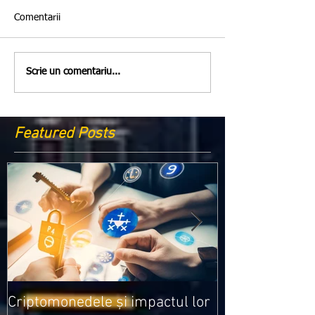
Comentarii
Scrie un comentariu...
Featured Posts
Medicamentele
Criptomonedele și impactul lor