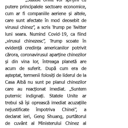
        „Statele Unite vor sprijini cu 
putere principalele sectoare economice, 
cum ar fi companiile aeriene și altele, 
care sunt afectate în mod deosebit de 
virusul chinez”, a scris Trump pe Twitter 
luni seara. Numind Covid-19, ca fiind 
„virusul chinezesc”, Trump scoate în 
evidență credința americanilor potrivit 
cărora, coronavirusul aparține chinezilor 
și din vina lor, întreaga planetă are 
acum de suferit. După cum era de 
așteptat, termenii folosiți de liderul de la 
Casa Albă nu sunt pe planul chinezilor 
care au reacționat imediat. „Suntem 
puternic indignați. Statele Unite ar 
trebui să își oprească imediat acuzațiile 
nejustificate împotriva Chinei”, a 
declarat ieri, Geng Shuang, purtătorul 
de cuvânt al Ministerului Chinez al 