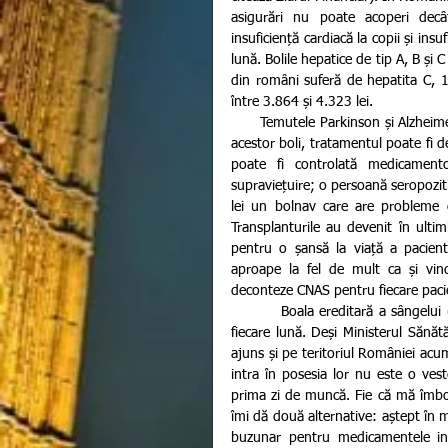
asigurări nu poate acoperi dec
insuficiență cardiacă la copii și ins
lună. Bolile hepatice de tip A, B și
din români suferă de hepatita C, 1
între 3.864 și 4.323 lei. 
      Temutele Parkinson și Alzheimer ocupă următorul loc, medicamentele costând 26.834 lei (în cazul 
acestor boli, tratamentul poate fi d
poate fi controlată medicamen
supraviețuire; o persoană seropozit
lei un bolnav care are probleme c
Transplanturile au devenit în ultim
pentru o șansă la viață a pacient
aproape la fel de mult ca și vind
deconteze CNAS pentru fiecare pacie
         Boala ereditară a sângelui (talasemie) provoacă pacientul să scoată din buzunar 11.805 lei în 
fiecare lună. Deși Ministerul Săn
ajuns și pe teritoriul României acum
intra în posesia lor nu este o ves
prima zi de muncă. Fie că mă îmbol
îmi dă două alternative: aștept în m
buzunar pentru medicamentele ino