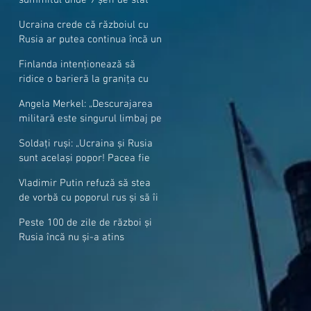
cer mai mulți soldați NATO la
Ucraina crede că războiul cu
granițe
Rusia ar putea continua încă un
an
Finlanda intenționează să
ridice o barieră la granița cu
Rusia
Angela Merkel: „Descurajarea
militară este singurul limbaj pe
care Putin îl înţelege”
Soldați ruși: „Ucraina și Rusia
sunt același popor! Pacea fie
cu voi, frați și surori”
Vladimir Putin refuză să stea
de vorbă cu poporul rus și să îi
răspundă la întrebări
Peste 100 de zile de război și
Rusia încă nu și-a atins
obiectivele sale militare
majore