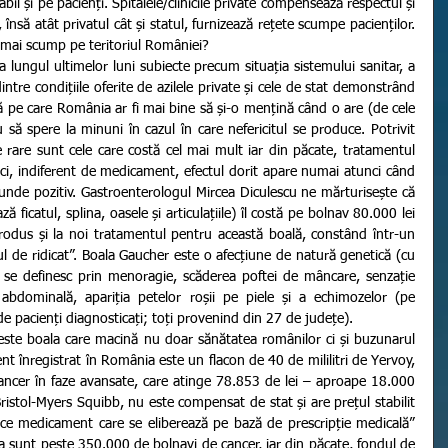
tabil și pe pacienți. Spitalele/clinicile private compensează respectul și 
 însă atât privatul cât și statul, furnizează rețete scumpe pacienților. 
l mai scump pe teritoriul României?
intre condițiile oferite de azilele private și cele de stat demonstrând 
 pe care România ar fi mai bine să și-o mențină când o are (de cele 
să spere la minuni în cazul în care nefericitul se produce. Potrivit 
e rare sunt cele care costă cel mai mult iar din păcate, tratamentul 
ăci, indiferent de medicament, efectul dorit apare numai atunci când 
nde pozitiv. Gastroenterologul Mircea Diculescu ne mărturisește că 
 ficatul, splina, oasele și articulațiile) îl costă pe bolnav 80.000 lei 
rodus și la noi tratamentul pentru această boală, constând într-un 
l de ridicat”. Boala Gaucher este o afecțiune de natură genetică (cu 
 se definesc prin menoragie, scăderea poftei de mâncare, senzație 
bdominală, apariția petelor roșii pe piele și a echimozelor (pe 
de pacienți diagnosticați; toți provenind din 27 de județe). 
 înregistrat în România este un flacon de 40 de mililitri de Yervoy, 
ancer în faze avansate, care atinge 78.853 de lei – aproape 18.000 
ristol-Myers Squibb, nu este compensat de stat și are prețul stabilit 
orice medicament care se eliberează pe bază de prescripție medicală” 
a sunt peste 350.000 de bolnavi de cancer, iar din păcate, fondul de 