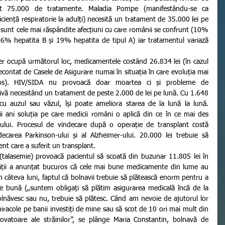
ât 75.000 de tratamente. Maladia Pompe (manifestându-se ca 
uficiență respiratorie la adulți) necesită un tratament de 35.000 lei pe 
 C sunt cele mai răspândite afecțiuni cu care românii se confrunt (10% 
6% hepatita B și 19% hepatita de tipul A) iar tratamentul variază 
econtat de Casele de Asigurare numai în situația în care evoluția mai 
tos). HIV/SIDA nu provoacă doar moartea ci și probleme de 
ivă necesitând un tratament de peste 2.000 de lei pe lună. Cu 1.648 
u auzul sau văzul, își poate ameliora starea de la lună la lună. 
ii ani soluția pe care medicii români o aplică din ce în ce mai des 
ului. Procesul de vindecare după o operație de transplant costă 
ecarea Parkinson-ului și al Alzheimer-ului. 20.000 lei trebuie să 
nt care a suferit un transplant. 
ătății a anunțat bucuros că cele mai bune medicamente din lume au 
 câteva luni, faptul că bolnavii trebuie să plătească enorm pentru a 
te bună („suntem obligați să plătim asigurarea medicală încă de la 
năvesc sau nu, trebuie să plătesc. Când am nevoie de ajutorul lor 
iracole pe banii investiți de mine sau să scot de 10 ori mai mult din 
vatoare ale străinilor”, se plânge Maria Constantin, bolnavă de 