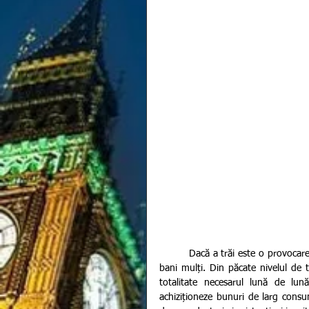
         Dacă a trăi este o provocare, a te îmbolnăvi în România este egal cu a-ți cumpăra sănătatea cu 
bani mulți. Din păcate nivelul de tr
totalitate necesarul lună de lun
achiziționeze bunuri de larg consu