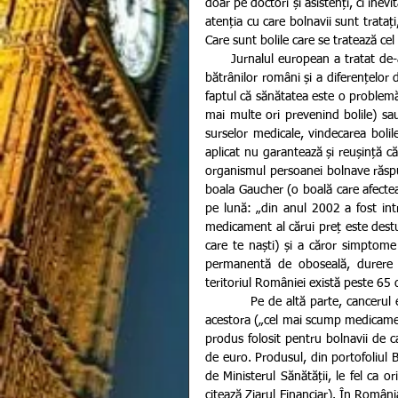
doar pe doctori și asistenți, ci inevi
atenția cu care bolnavii sunt tratați,
Care sunt bolile care se tratează ce
      Jurnalul european a tratat de-a lungul ultimelor luni subiecte precum situația sistemului sanitar, a 
bătrânilor români și a diferențelor d
faptul că sănătatea este o problemă
mai multe ori prevenind bolile) sau 
surselor medicale, vindecarea bolil
aplicat nu garantează și reușință c
organismul persoanei bolnave răspu
boala Gaucher (o boală care afectează
pe lună: „din anul 2002 a fost int
medicament al cărui preț este destu
care te naști) și a căror simptome
permanentă de oboseală, durere a
teritoriul României există peste 65 
          Pe de altă parte, cancerul este boala care macină nu doar sănătatea românilor ci și buzunarul 
acestora („cel mai scump medicament
produs folosit pentru bolnavii de c
de euro. Produsul, din portofoliul B
de Ministerul Sănătății, le fel ca 
citează Ziarul Financiar). În Români