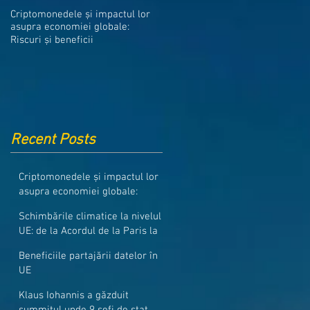
Medicamentele din Romania, cel
Criptomonedele și impactul lor
mai ieftine din intreaga UE
asupra economiei globale:
Riscuri și beneficii
Recent Posts
Criptomonedele și impactul lor
asupra economiei globale:
Riscuri și beneficii
Schimbările climatice la nivelul
UE: de la Acordul de la Paris la
pachetul Fit for 55
Beneficiile partajării datelor în
UE
Klaus Iohannis a găzduit
summitul unde 9 șefi de stat