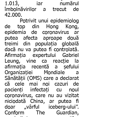
1.013, iar numărul 
îmbolnăvirilor a trecut de 
42.000.
       Potrivit unui epidemiolog 
de top din Hong Kong, 
epidemia de coronavirus ar 
putea afecta aproape două 
treimi din populația globală 
dacă nu va putea fi controlată. 
Afirmația expertului Gabriel 
Leung, vine ca reacție la 
afirmația recentă a șefului 
Organizației Mondiale a 
Sănătății (OMS) care a declarat 
că cele mai noi cazuri de 
pacienți infectați cu noul 
coronavirus, care nu au vizitat 
niciodată China, ar putea fi 
doar „vârful iceberg-ului”. 
Conform The Guardian, 