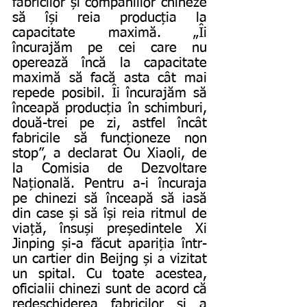
fabricilor și companiilor chineze 
să își reia producția la 
capacitate maximă. „Îi 
încurajăm pe cei care nu 
operează încă la capacitate 
maximă să facă asta cât mai 
repede posibil. Îi încurajăm să 
înceapă producția în schimburi, 
două-trei pe zi, astfel încât 
fabricile să funcționeze non 
stop”, a declarat Ou Xiaoli, de 
la Comisia de Dezvoltare 
Națională. Pentru a-i încuraja 
pe chinezi să înceapă să iasă 
din case și să își reia ritmul de 
viață, însuși președintele Xi 
Jinping și-a făcut apariția într-
un cartier din Beijng și a vizitat 
un spital. Cu toate acestea, 
oficialii chinezi sunt de acord că 
redeschiderea fabricilor și a 