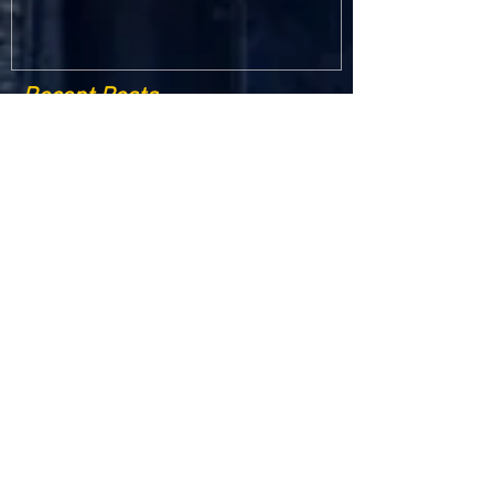
Recent Posts
Criptomonedele și impactul lor asupra
economiei globale: Riscuri și beneficii
Schimbările climatice la nivelul UE: de la
Acordul de la Paris la pachetul Fit for 55
Beneficiile partajării datelor în UE
Klaus Iohannis a găzduit summitul unde 9 șefi de
stat cer mai mulți soldați NATO la granițe
Ucraina crede că războiul cu Rusia ar putea
continua încă un an