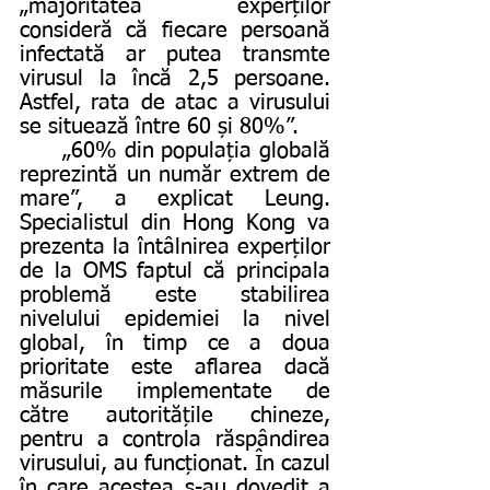
„majoritatea experților 
consideră că fiecare persoană 
infectată ar putea transmte 
virusul la încă 2,5 persoane. 
Astfel, rata de atac a virusului 
se situează între 60 și 80%”.
      „60% din populația globală 
reprezintă un număr extrem de 
mare”, a explicat Leung. 
Specialistul din Hong Kong va 
prezenta la întâlnirea experților 
de la OMS faptul că principala 
problemă este stabilirea 
nivelului epidemiei la nivel 
global, în timp ce a doua 
prioritate este aflarea dacă 
măsurile implementate de 
către autoritățile chineze, 
pentru a controla răspândirea 
virusului, au funcționat. În cazul 
în care acestea s-au dovedit a 