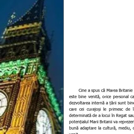
       Cine a spus că Marea Britanie nu își dorește imigranți sau străini în țara lor? Orice forță de muncă 
este bine venită, orice personal ca
dezvoltarea internă a țării sunt bin
care cei curajoși le primesc de î
determinată de a locui în Regat sau v
potențialul Marii Britanii va repreze
bună adaptare la cultură, mediu, 