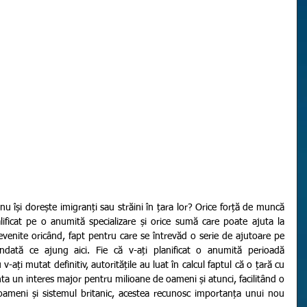
lificat pe o anumită specializare și orice sumă care poate ajuta la 
evenite oricând, fapt pentru care se întrevăd o serie de ajutoare pe 
ndată ce ajung aici. Fie că v-ați planificat o anumită perioadă 
-ați mutat definitiv, autoritățile au luat în calcul faptul că o țară cu 
nta un interes major pentru milioane de oameni și atunci, facilitând o 
oameni și sistemul britanic, acestea recunosc importanța unui nou 