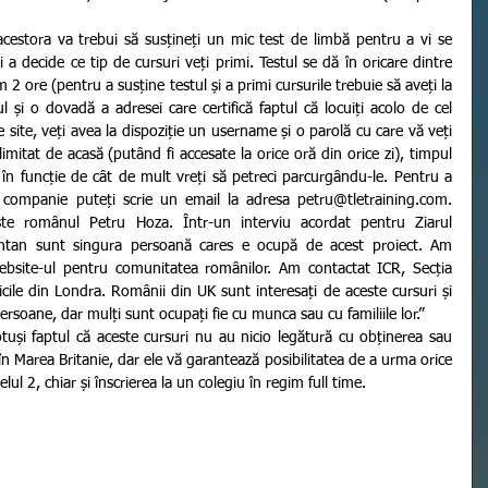
 a decide ce tip de cursuri veți primi. Testul se dă în oricare dintre 
 ore (pentru a susține testul și a primi cursurile trebuie să aveți la 
și o dovadă a adresei care certifică faptul că locuiți acolo de cel 
 site, veți avea la dispoziție un username și o parolă cu care vă veți 
imitat de acasă (putând fi accesate la orice oră din orice zi), timpul 
 în funcție de cât de mult vreți să petreci parcurgându-le. Pentru a 
 companie puteți scrie un email la adresa petru@tletraining.com. 
este românul Petru Hoza. Într-un interviu acordat pentru Ziarul 
ntan sunt singura persoană cares e ocupă de acest proiect. Am 
bsite-ul pentru comunitatea românilor. Am contactat ICR, Secția 
cile din Londra. Românii din UK sunt interesați de aceste cursuri și 
rsoane, dar mulți sunt ocupați fie cu munca sau cu familiile lor.” 
 Marea Britanie, dar ele vă garantează posibilitatea de a urma orice 
ul 2, chiar și înscrierea la un colegiu în regim full time.