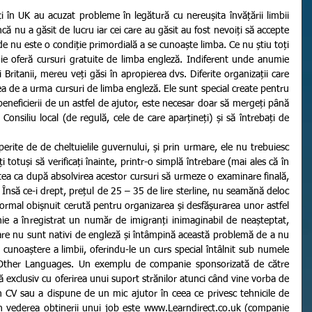
că nu a găsit de lucru iar cei care au găsit au fost nevoiți să accepte 
 nu este o condiție primordială a se cunoaște limba. Ce nu știu toți 
ie oferă cursuri gratuite de limba engleză. Indiferent unde anumie 
i Britanii, mereu veți găsi în apropierea dvs. Diferite organizații care 
tea de a urma cursuri de limba engleză. Ele sunt special create pentru 
 beneficierii de un astfel de ajutor, este necesar doar să mergeți până 
Consiliu local (de regulă, cele de care aparțineți) și să întrebați de 
totuși să verificați înainte, printr-o simplă întrebare (mai ales că în 
tatea ca după absolvirea acestor cursuri să urmeze o examinare finală, 
. Însă ce-i drept, prețul de 25 – 35 de lire sterline, nu seamănă deloc 
ormal obișnuit cerută pentru organizarea și desfășurarea unor astfel 
ie a înregistrat un număr de imigranți inimaginabil de neașteptat, 
care nu sunt nativi de engleză și întâmpină această problemă de a nu 
 cunoaștere a limbii, oferindu-le un curs special întâlnit sub numele 
Other Languages. Un exemplu de companie sponsorizată de către 
pă exclusiv cu oferirea unui suport strănilor atunci când vine vorba de 
n CV sau a dispune de un mic ajutor în ceea ce privesc tehnicile de 
în vederea obținerii unui job este www.Learndirect.co.uk (companie 