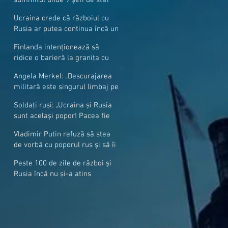
cer mai mulți soldați NATO la
Ucraina crede că războiul cu
granițe
Rusia ar putea continua încă un
an
Finlanda intenționează să
ridice o barieră la granița cu
Rusia
Angela Merkel: „Descurajarea
militară este singurul limbaj pe
care Putin îl înţelege”
Soldați ruși: „Ucraina și Rusia
sunt același popor! Pacea fie
cu voi, frați și surori”
Vladimir Putin refuză să stea
de vorbă cu poporul rus și să îi
răspundă la întrebări
Peste 100 de zile de război și
Rusia încă nu și-a atins
obiectivele sale militare
majore