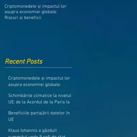
Medicamentele din Romania, cel
Criptomonedele și impactul lor
mai ieftine din intreaga UE
asupra economiei globale:
Riscuri și beneficii
Recent Posts
Criptomonedele și impactul lor
asupra economiei globale:
Riscuri și beneficii
Schimbările climatice la nivelul
UE: de la Acordul de la Paris la
pachetul Fit for 55
Beneficiile partajării datelor în
UE
Klaus Iohannis a găzduit
summitul unde 9 șefi de stat