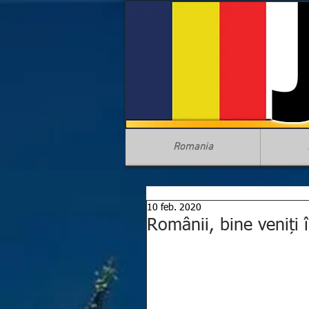
Romania
10 feb. 2020
Românii, bine veniți 