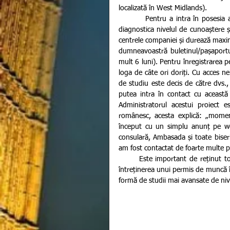
localizată în West Midlands).  
         Pentru a intra în posesia acestora va trebui să susțineți un mic test de limbă pentru a vi se 
diagnostica nivelul de cunoaștere și
centrele companiei și durează maxim 2
dumneavoastră buletinul/pașaportul 
mult 6 luni). Pentru înregistrarea pe
loga de câte ori doriți. Cu acces nel
de studiu este decis de către dvs.,
putea intra în contact cu această
Administratorul acestui proiect 
românesc, acesta explică: „mome
început cu un simplu anunț pe we
consulară, Ambasada și toate biseri
am fost contactat de foarte multe pe
       Este important de reținut totuși faptul că aceste cursuri nu au nicio legătură cu obținerea sau 
întreținerea unui permis de muncă în
formă de studii mai avansate de nivel