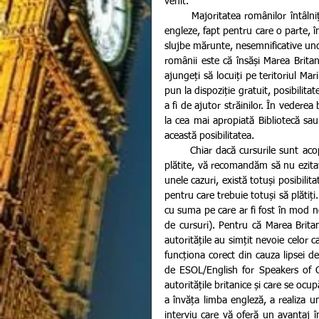
venit. 
       Majoritatea românilor întâlniți în UK au acuzat probleme în legătură cu nereușita învățării limbii 
engleze, fapt pentru care o parte, în
slujbe mărunte, nesemnificative unde
românii este că însăși Marea Britan
ajungeți să locuiți pe teritoriul Mari
pun la dispoziție gratuit, posibilita
a fi de ajutor străinilor. În vederea
la cea mai apropiată Bibliotecă sau 
această posibilitatea. 
       Chiar dacă cursurile sunt acoperite de de cheltuielile guvernului, și prin urmare, ele nu trebuiesc 
plătite, vă recomandăm să nu ezitați 
unele cazuri, există totuși posibili
pentru care trebuie totuși să plătiți
cu suma pe care ar fi fost în mod n
de cursuri). Pentru că Marea Britan
autoritățile au simțit nevoie celor 
funcționa corect din cauza lipsei de
de ESOL/English for Speakers of 
autoritățile britanice și care se ocu
a învăța limba engleză, a realiza u
interviu care vă oferă un avantaj 