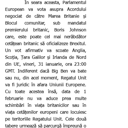
        În seara aceasta, Parlamentul 
European va vota asupra Acordului 
negociat de către Marea Britanie și 
Blocul comunitar, sub mandatul 
premierului britanic, Boris Johnson 
care, este poate cel mai nerăbdător 
cetățean britanic să oficializeze Brexitul. 
Un vot afirmativ va scoate Anglia, 
Scoția, Țara Galilor și Irlanda de Nord 
din UE, vineri, 31 ianuarie, ora 23:00 
GMT. Indiferent dacă Big Ben va bate 
sau nu, din acel moment, Regatul Unit 
va fi juridic în afara Uniunii Europene. 
Cu toate acestea însă, data de 1 
februarie nu va aduce prea multe 
schimbări în viața britanicilor sau în 
viața cetățenilor europeni care locuiesc 
pe teritoriile Regatului Unit. Cele două 
tabere urmează să parcurgă împreună o 