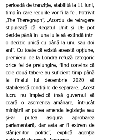
perioadă de tranziție, stabilită la 11 luni, 
timp în care regulile vor fi la fel. Potrivit 
„The Theregraph”, „Acordul de retragere 
stipulează că Regatul Unit și UE pot 
decide până în luna iulie să extindă într-
o decizie unică cu până la unu sau doi 
ani”. Cu toate că există această opțiune, 
premierul de la Londra refuză categoric 
orice fel de prelungire, fiind convins că 
cele două tabere au suficient timp până 
la finalul lui decembrie 2020 să 
stabilească condițiile de separare. „Acest 
lucru nu împiedică însă guvernul să 
ceară o asemenea amânare, întrucât 
miniştrii ar putea amenda legislaţia sau 
şi-ar putea asigura aprobarea 
parlamentară, dar asta ar fi extrem de 
stânjenitor politic”, explică agenția 