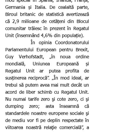
mod special în Spania, Irlanda, Franța, 
Germania și Italia. De cealaltă parte, 
Biroul britanic de statistică avertizează 
că 2,9 milioane de cetățeni din Blocul 
comunitar trăiesc în prezent în Regatul 
Unit (însemnând 4,6% din populație).
       În opinia Coordonatorului 
Parlamentului European pentru Brexit, 
Guy Verhofstadt, „în noua ordine 
mondială, Uniunea Europeană și 
Regatul Unit ar putea profita de 
susținerea reciprocă”. „În mod ideal, ar 
trebui să putem avea mai mult decât un 
acord de liber schimb cu Regatul Unit. 
Nu numai tarife zero şi cote zero, ci şi 
dumping zero; asta înseamnă că 
standardele noastre europene sociale şi 
de mediu vor fi pe deplin respectate în 
viitoarea noastră relaţie comercială”, a 