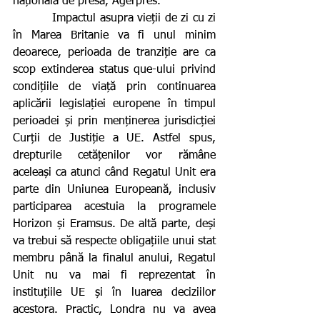
națională de presă, Agerpres.
          Impactul asupra vieții de zi cu zi 
în Marea Britanie va fi unul minim 
deoarece, perioada de tranziție are ca 
scop extinderea status que-ului privind 
condițiile de viață prin continuarea 
aplicării legislației europene în timpul 
perioadei și prin menținerea jurisdicției 
Curții de Justiție a UE. Astfel spus, 
drepturile cetățenilor vor rămâne 
aceleași ca atunci când Regatul Unit era 
parte din Uniunea Europeană, inclusiv 
participarea acestuia la programele 
Horizon și Eramsus. De altă parte, deși 
va trebui să respecte obligațiile unui stat 
membru până la finalul anului, Regatul 
Unit nu va mai fi reprezentat în 
instituțiile UE și în luarea deciziilor 
acestora. Practic, Londra nu va avea 