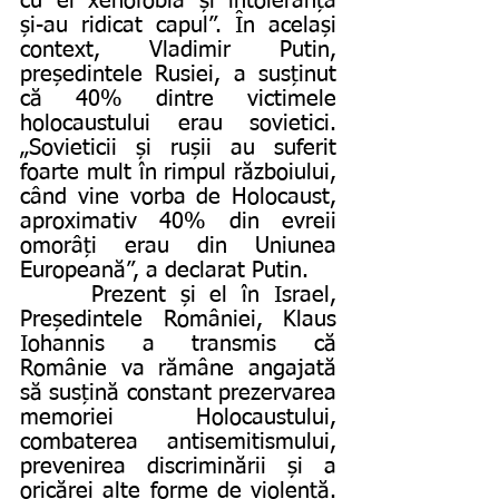
cu el xenofobia și intoleranța 
și-au ridicat capul”. În același 
context, Vladimir Putin, 
președintele Rusiei, a susținut 
că 40% dintre victimele 
holocaustului erau sovietici. 
„Sovieticii și rușii au suferit 
foarte mult în rimpul războiului, 
când vine vorba de Holocaust, 
aproximativ 40% din evreii 
omorâți erau din Uniunea 
Europeană”, a declarat Putin.  
     Prezent și el în Israel, 
Președintele României, Klaus 
Iohannis a transmis că 
Românie va rămâne angajată 
să susțină constant prezervarea 
memoriei Holocaustului, 
combaterea antisemitismului, 
prevenirea discriminării și a 
oricărei alte forme de violență. 