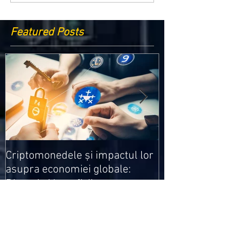
Featured Posts
Medicamentele
Criptomonedele și impactul lor
cele mai ieftin
asupra economiei globale:
Riscuri și beneficii