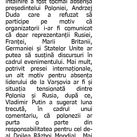
întâlnire a fost tocmai absenșa 
președintelui Poloniei, Andrzej 
Duda care a refuzat să 
participe pe motiv că 
organizatorii i-ar fi comunicat 
că doar reprezentanții Rusiei, 
Franței, Marii Britanii, 
Germaniei și Statelor Unite ar 
putea să susțină discursuri în 
cadrul evenimentului. Mai mult, 
potrivit presei internaționale, 
un alt motiv pentru absența 
liderului de la Varșovia ar fi și 
situația tensionată dintre 
Polonia și Rusia, după ce, 
Vladimir Putin a sugerat luna 
trecută, în cadrul unui 
comentariu, că polonezii ar 
purta o parte din 
responsabilitatea pentru cel de-
al Doilea Război Mondial. „Mai 