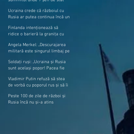
cer mai mulți soldați NATO la
Ucraina crede că războiul cu
granițe
Rusia ar putea continua încă un
an
Finlanda intenționează să
ridice o barieră la granița cu
Rusia
Angela Merkel: „Descurajarea
militară este singurul limbaj pe
care Putin îl înţelege”
Soldați ruși: „Ucraina și Rusia
sunt același popor! Pacea fie
cu voi, frați și surori”
Vladimir Putin refuză să stea
de vorbă cu poporul rus și să îi
răspundă la întrebări
Peste 100 de zile de război și
Rusia încă nu și-a atins
obiectivele sale militare
majore