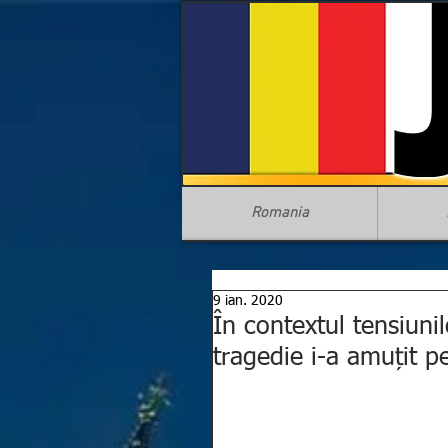
Romania
9 ian. 2020
În contextul tensiunil
tragedie i-a amuțit pe