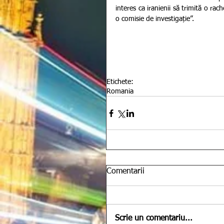
interes ca iranienii să trimită o rac
o comisie de investigație”.
Etichete:
Romania
Comentarii
Scrie un comentariu...