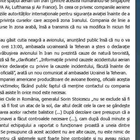
vite spațiul aerian din Iran (printre acestea numărându-se Singapore 
VA Air, Lufthansa și Air France). În ceea ce privesc companiile aeriene 
le autorităților internaționale pentru siguranța aviației înainte de a 
privința curselor care acoperă zona Iranului. Compania de linie a 
se în zona arabă, însă a transmis că nu va modifica în niciun fel 
l orei 13:00, ambasada ucraineană la Teheran a șters o declarație 
răbușirea avionului în Iran nu prezintă cauze de natură teroristă, 
să fie „clarificate”. „Informațiile privind cauzele accidentului aerian 
rice declarație cu privire la cauzele incidentului, făcută înainte de 
 oficială”, arată un nou comunicat al ambasadei Ucrainei la Teheran.
 victimelor, făcând public faptul că menține contactul cu compania 
 să asiste în orice mod este necesar.
să fi fost un atac de la sol, dar altul decât cele la care se gândește 
area acelor rachete balistice (...) După decolare care presupun că a 
navei a făcut controalele necesare (...), cam după două minute și 
tul echipajului a raportat o funcționare proastă a uneia dintre 
 Se presupune că acest accident nu are alte cauze, nu este nimic de 
pentru că sistemele sunt foarte bine controlate și nu aveau niciun 