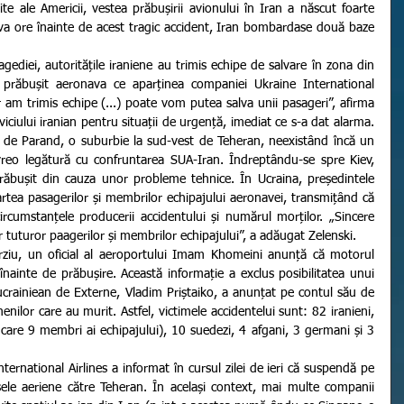
te ale Americii, vestea prăbușirii avionului în Iran a născut foarte 
va ore înainte de acest tragic accident, Iran bombardase două baze 
 prăbușit aeronava ce aparținea companiei Ukraine International 
ar am trimis echipe (...) poate vom putea salva unii pasageri”, afirma 
iciului iranian pentru situații de urgență, imediat ce s-a dat alarma. 
 de Parand, o suburbie la sud-vest de Teheran, neexistând încă un 
vreo legătură cu confruntarea SUA-Iran. Îndreptându-se spre Kiev, 
prăbușit din cauza unor probleme tehnice. În Ucraina, președintele 
tea pasagerilor și membrilor echipajului aeronavei, transmițând că 
ircumstanțele producerii accidentului și numărul morților. „Sincere 
or tuturor paagerilor și membrilor echipajului”, a adăugat Zelenski.
înainte de prăbușire. Această informație a exclus posibilitatea unui 
 ucrainiean de Externe, Vladim Priștaiko, a anunțat pe contul său de 
enilor care au murit. Astfel, victimele accidentelui sunt: 82 iranieni, 
 care 9 membri ai echipajului), 10 suedezi, 4 afgani, 3 germani și 3 
ele aeriene către Teheran. În același context, mai multe companii 