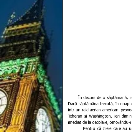
      În decurs de o săptămână, iranienii au suferit două dintre cele mai sfâșietoare pierderi posibile. 
Dacă săptămâna trecută, în noaptea
într-un raid aerian american, provocâ
Teheran și Washington, ieri dimi
imediat de la decolare, omorându-i p
        Pentru că zilele care au urmat după uciderea lui Soleimani, au fost umbrite de avertizări și 