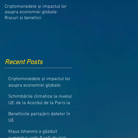
Medicamentele din Romania, cel
Criptomonedele și impactul lor
mai ieftine din intreaga UE
asupra economiei globale:
Riscuri și beneficii
Recent Posts
Criptomonedele și impactul lor
asupra economiei globale:
Riscuri și beneficii
Schimbările climatice la nivelul
UE: de la Acordul de la Paris la
pachetul Fit for 55
Beneficiile partajării datelor în
UE
Klaus Iohannis a găzduit
summitul unde 9 șefi de stat