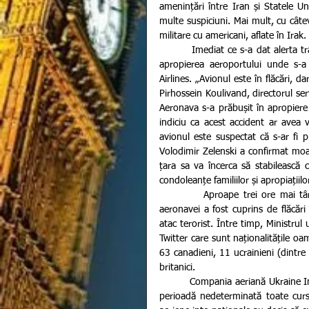
amenințări între Iran și Statele Uni
multe suspiciuni. Mai mult, cu câte
militare cu americani, aflate în Irak.
         Imediat ce s-a dat alerta tragediei, autoritățile iraniene au trimis echipe de salvare în zona din 
apropierea aeroportului unde s-a
Airlines. „Avionul este în flăcări, d
Pirhossein Koulivand, directorul serv
Aeronava s-a prăbușit în apropiere
indiciu ca acest accident ar avea 
avionul este suspectat că s-ar fi 
Volodimir Zelenski a confirmat moar
țara sa va încerca să stabilească c
condoleanțe familiilor și apropiațiil
          Aproape trei ore mai târziu, un oficial al aeroportului Imam Khomeini anunță că motorul 
aeronavei a fost cuprins de flăcări 
atac terorist. Între timp, Ministrul
Twitter care sunt naționalitățile oam
63 canadieni, 11 ucrainieni (dintre
britanici.
         Compania aeriană Ukraine International Airlines a informat în cursul zilei de ieri că suspendă pe 
perioadă nedeterminată toate curs