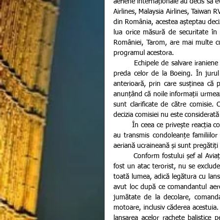
aeriene internaționale au decis să e
Airlines, Malaysia Airlines, Taiwan R
din România, acestea așteptau decizii
lua orice măsură de securitate în 
României, Tarom, are mai multe cur
programul acestora.
        Echipele de salvare iraniene au găsit cutia neagră a avionului, anunțând public însă că nu o va 
preda celor de la Boeing. În juru
anterioară, prin care susținea că p
anunțând că noile informații urmează 
sunt clarificate de către comisie. O
decizia comisiei nu este considerată
        În ceea ce privește reacția companiei americane producătoare de avioane Boeing, oficialii aceștia 
au transmis condoleanțe familiilor
aeriană ucraineană și sunt pregătiți
        Conform fostului șef al Aviației Civile in România, generalul Sorin Stoicescu „nu se exclude să fi 
fost un atac terorist, nu se exclude 
toată lumea, adică legătura cu lans
avut loc după ce comandantul aero
jumătate de la decolare, comandan
motoare, inclusiv căderea acestuia.
lansarea acelor rachete balistice 