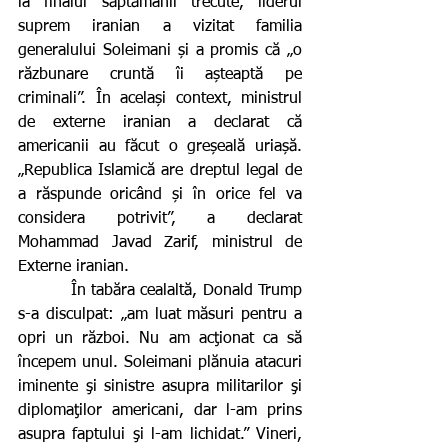
la finalul săptămânii trecute, liderul 
suprem iranian a vizitat familia 
generalului Soleimani și a promis că „o 
răzbunare cruntă îi așteaptă pe 
criminali”. În același context, ministrul 
de externe iranian a declarat că 
americanii au făcut o greșeală uriașă. 
„Republica Islamică are dreptul legal de 
a răspunde oricând și în orice fel va 
considera potrivit”, a declarat 
Mohammad Javad Zarif, ministrul de 
Externe iranian.
          În tabăra cealaltă, Donald Trump 
s-a disculpat: „am luat măsuri pentru a 
opri un război. Nu am acţionat ca să 
începem unul. Soleimani plănuia atacuri 
iminente şi sinistre asupra militarilor şi 
diplomaţilor americani, dar l-am prins 
asupra faptului şi l-am lichidat.” Vineri, 