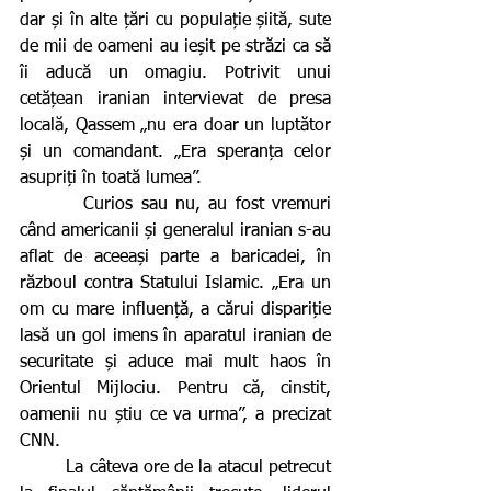
dar și în alte țări cu populație șiită, sute 
de mii de oameni au ieșit pe străzi ca să 
îi aducă un omagiu. Potrivit unui 
cetățean iranian intervievat de presa 
locală, Qassem „nu era doar un luptător 
și un comandant. „Era speranța celor 
asupriți în toată lumea”.
        Curios sau nu, au fost vremuri 
când americanii și generalul iranian s-au 
aflat de aceeași parte a baricadei, în 
războul contra Statului Islamic. „Era un 
om cu mare influență, a cărui dispariție 
lasă un gol imens în aparatul iranian de 
securitate și aduce mai mult haos în 
Orientul Mijlociu. Pentru că, cinstit, 
oamenii nu știu ce va urma”, a precizat 
CNN.
        La câteva ore de la atacul petrecut 