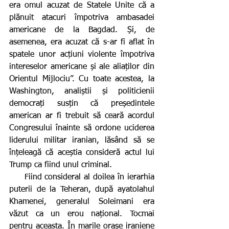
era omul acuzat de Statele Unite că a 
plănuit atacuri împotriva ambasadei 
americane de la Bagdad. Și, de 
asemenea, era acuzat că s-ar fi aflat în 
spatele unor acțiuni violente împotriva 
intereselor americane și ale aliaților din 
Orientul Mijlociu”. Cu toate acestea, la 
Washington, analiștii și politicienii 
democrați susțin că președintele 
american ar fi trebuit să ceară acordul 
Congresului înainte să ordone uciderea 
liderului militar iranian, lăsând să se 
înțeleagă că aceștia consideră actul lui 
Trump ca fiind unul criminal.
     Fiind consideral al doilea în ierarhia 
puterii de la Teheran, după ayatolahul 
Khamenei, generalul Soleimani era 
văzut ca un erou național. Tocmai 
pentru aceasta. În marile orașe iraniene 