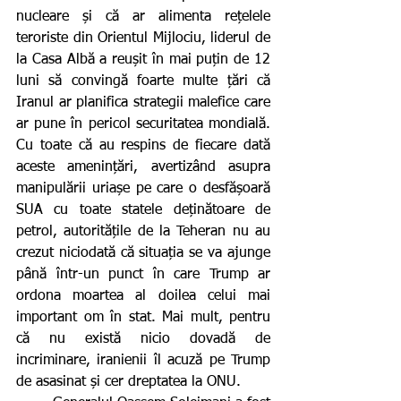
nucleare și că ar alimenta rețelele 
teroriste din Orientul Mijlociu, liderul de 
la Casa Albă a reușit în mai puțin de 12 
luni să convingă foarte multe țări că 
Iranul ar planifica strategii malefice care 
ar pune în pericol securitatea mondială. 
Cu toate că au respins de fiecare dată 
aceste amenințări, avertizând asupra 
manipulării uriașe pe care o desfășoară 
SUA cu toate statele deținătoare de 
petrol, autoritățile de la Teheran nu au 
crezut niciodată că situația se va ajunge 
până într-un punct în care Trump ar 
ordona moartea al doilea celui mai 
important om în stat. Mai mult, pentru 
că nu există nicio dovadă de 
incriminare, iranienii îl acuză pe Trump 
de asasinat și cer dreptatea la ONU.