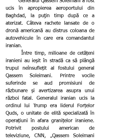
        Generalul Qassem Soleimani a fost 
ucis în apropierea aeroportului din 
Baghdad, la puţin timp după ce a 
aterizat. Câteva rachete lansate de o 
dronă americană au distrus coloana de 
autovehicule în care era comandantul 
iranian.
      Între timp, milioane de cetățeni 
iranieni au ieșit în stradă ca să plângă 
trupul neînsuflețit al fostului general 
Qassem Soleimani. Printre vocile 
suferinde se aud promisiuni de 
răzbunare și avertizarea asupra unui 
război fatal. Generalul iranian ucis la 
ordinul lui Trump era liderul Forțelor 
Quds, o unitate de elită specializată în 
operațiuni în afara granițelor iraniene. 
Potrivit postului american de 
televiziune, CNN, „Qassem Soleimani 