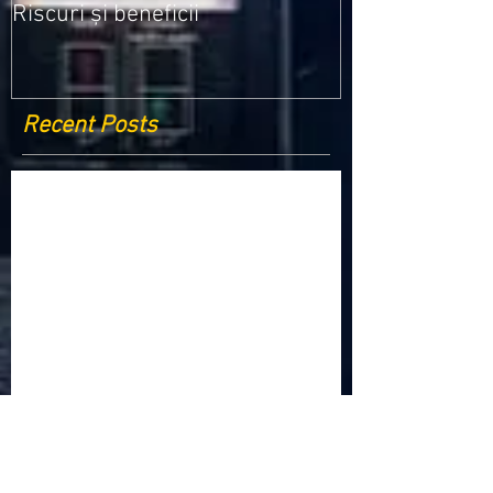
Riscuri și beneficii
Recent Posts
Criptomonedele și impactul lor asupra
economiei globale: Riscuri și beneficii
Schimbările climatice la nivelul UE: de la
Acordul de la Paris la pachetul Fit for 55
Beneficiile partajării datelor în UE
Klaus Iohannis a găzduit summitul unde 9 șefi de
stat cer mai mulți soldați NATO la granițe