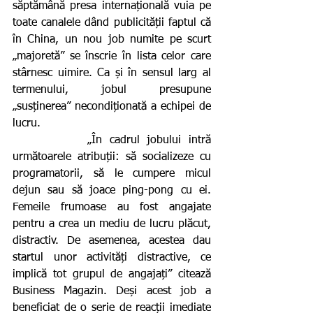
săptămână presa internațională vuia pe 
toate canalele dând publicității faptul că 
în China, un nou job numite pe scurt 
„majoretă” se înscrie în lista celor care 
stârnesc uimire. Ca și în sensul larg al 
termenului, jobul presupune 
„susținerea” necondiționată a echipei de 
lucru. 
          „În cadrul jobului intră 
următoarele atribuții: să socializeze cu 
programatorii, să le cumpere micul 
dejun sau să joace ping-pong cu ei. 
Femeile frumoase au fost angajate 
pentru a crea un mediu de lucru plăcut, 
distractiv. De asemenea, acestea dau 
startul unor activități distractive, ce 
implică tot grupul de angajați” citează 
Business Magazin. Deși acest job a 
beneficiat de o serie de reacții imediate 