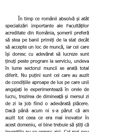
       În timp ce românii absolvă și atât 
specializări importante ale Facultăților 
acreditate din România, șomerii preferă 
să stea pe banii primiți de la stat decât 
să accepte un loc de muncă, iar cei care 
își doresc cu adevărat să lucreze sunt 
ținuți peste program la serviciu, undeva 
în lume sectorul muncii se arată total 
diferit. Nu puțini sunt cei care au auzit 
de condițiile aproape de lux pe care unii 
angajați le experimentează în orele de 
lucru, trezirea de dimineață și mersul zi 
de zi la job fiind o adevărată plăcere. 
Dacă până acum ni s-a părut că am 
auzit tot ceea ce era mai inovator în 
acest domeniu, ei bine trebuie să știți că 