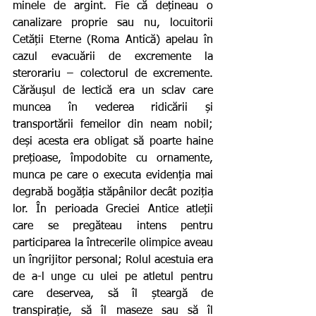
minele de argint. Fie că dețineau o 
canalizare proprie sau nu, locuitorii 
Cetății Eterne (Roma Antică) apelau în 
cazul evacuării de excremente la 
sterorariu – colectorul de excremente. 
Cărăușul de lectică era un sclav care 
muncea în vederea ridicării și 
transportării femeilor din neam nobil; 
deși acesta era obligat să poarte haine 
prețioase, împodobite cu ornamente, 
munca pe care o executa evidenția mai 
degrabă bogăția stăpânilor decât poziția 
lor. În perioada Greciei Antice atleții 
care se pregăteau intens pentru 
participarea la întrecerile olimpice aveau 
un îngrijitor personal; Rolul acestuia era 
de a-l unge cu ulei pe atletul pentru 
care deservea, să îl șteargă de 
transpirație, să îl maseze sau să îl 