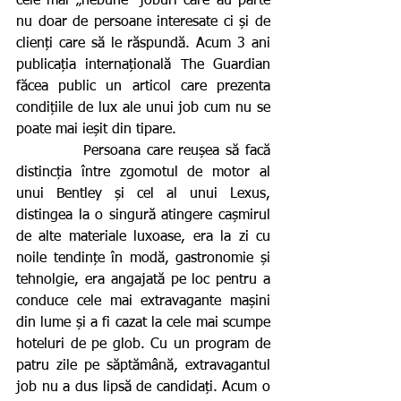
cele mai „nebune” joburi care au parte 
nu doar de persoane interesate ci și de 
clienți care să le răspundă. Acum 3 ani 
publicația internațională The Guardian 
făcea public un articol care prezenta 
condițiile de lux ale unui job cum nu se 
poate mai ieșit din tipare. 
           Persoana care reușea să facă 
distincția între zgomotul de motor al 
unui Bentley și cel al unui Lexus, 
distingea la o singură atingere cașmirul 
de alte materiale luxoase, era la zi cu 
noile tendințe în modă, gastronomie și 
tehnolgie, era angajată pe loc pentru a 
conduce cele mai extravagante mașini 
din lume și a fi cazat la cele mai scumpe 
hoteluri de pe glob. Cu un program de 
patru zile pe săptămână, extravagantul 
job nu a dus lipsă de candidați. Acum o 