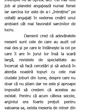
invențiile nu se opresc aici. Cel mai nou 
job al planetei angajează numai femei 
iar sarcina lor este de a-i „întreține” pe 
ceilalți angajați în vederea creării unui 
ambiant cât mai favorabil sarcinilor de 
lucru.
          Oamenii cred că adevăratele 
meserii sunt cele de care au auzit cel 
mai des și pe care le întâlnește la cei pe 
care îi are în jurul lor însă la scară 
largă, revistele de specialitate au 
încercat să facă cercetări și să aducă în 
atenția noastră topuri cu cele mai 
ciudate joburi din lume, despre care nu 
doar că nu știam dar ne este și aproape 
imposibil să credem că acestea au 
existat. Pentru că acum câteva secole, 
argintul era foarte prețuit pentru 
valoarea sa, exista meseria de miner din 