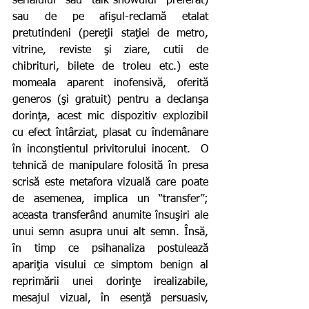
serialului sau talk-showului preferat) 
sau de pe afişul-reclamă etalat 
pretutindeni (pereţii staţiei de metro, 
vitrine, reviste şi ziare, cutii de 
chibrituri, bilete de troleu etc.) este 
momeala aparent inofensivă, oferită 
generos (şi gratuit) pentru a declanşa 
dorinţa, acest mic dispozitiv explozibil 
cu efect întârziat, plasat cu îndemânare 
în inconştientul privitorului inocent.  O 
tehnică de manipulare folosită în presa 
scrisă este metafora vizuală care poate 
de asemenea, implica un “transfer”; 
aceasta transferând anumite însuşiri ale 
unui semn asupra unui alt semn. Însă,  
în timp ce psihanaliza postulează 
apariţia visului ce simptom benign al 
reprimării unei dorinţe irealizabile,  
mesajul vizual, în esenţă persuasiv, 