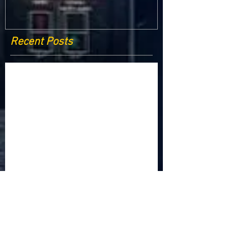
Recent Posts
Criptomonedele și impactul lor asupra
economiei globale: Riscuri și beneficii
Schimbările climatice la nivelul UE: de la
Acordul de la Paris la pachetul Fit for 55
Beneficiile partajării datelor în UE
Klaus Iohannis a găzduit summitul unde 9 șefi de
stat cer mai mulți soldați NATO la granițe
Ucraina crede că războiul cu Rusia ar putea
continua încă un an