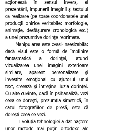
acţionează în sensul invers, al 
prezentării, impunerii imaginii şi textului 
ca realizare (pe toate coordonatele unei 
producţii onirice veritabile: morfologie, 
animaţie, desfăşurare cronologică etc.) 
a unei prezumtive dorinţe reprimate.
      Manipularea este cvasi-insesizabilă: 
dacă visul este o formă de împlinire 
fantasmatică a dorinţei, atunci 
vizualizarea unei imagini exterioare 
similare, aparent personalizate şi 
investite emoţional cu ajutorul unui 
text, creează şi întreţine iluzia dorinţei. 
Cu alte cuvinte, dacă în psihanaliză, vezi 
ceea ce doreşti, prezumţia simetrică, în 
cazul fotografiilor de presă, este că 
doreşti ceea ce vezi.    
         Evoluţia tehnologiei a dat naştere 
unor metode mai puţin ortodoxe ale 