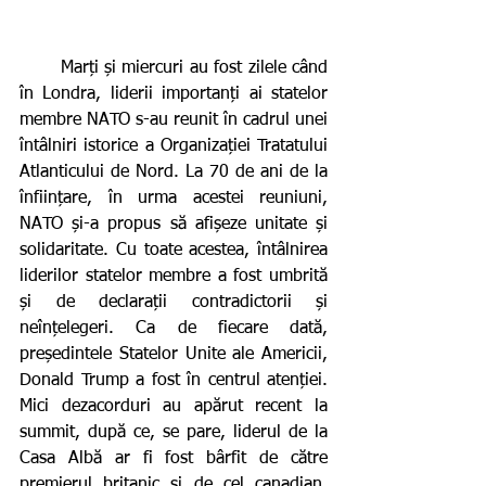
       Marți și miercuri au fost zilele când 
în Londra, liderii importanți ai statelor 
membre NATO s-au reunit în cadrul unei 
întâlniri istorice a Organizației Tratatului 
Atlanticului de Nord. La 70 de ani de la 
înființare, în urma acestei reuniuni, 
NATO și-a propus să afișeze unitate și 
solidaritate. Cu toate acestea, întâlnirea 
liderilor statelor membre a fost umbrită 
și de declarații contradictorii și 
neînțelegeri. Ca de fiecare dată, 
președintele Statelor Unite ale Americii, 
Donald Trump a fost în centrul atenției. 
Mici dezacorduri au apărut recent la 
summit, după ce, se pare, liderul de la 
Casa Albă ar fi fost bârfit de către 
premierul britanic și de cel canadian. 