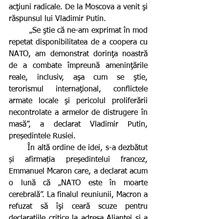
acţiuni radicale. De la Moscova a venit şi 
răspunsul lui Vladimir Putin.
        „Se ştie că ne-am exprimat în mod 
repetat disponibilitatea de a coopera cu 
NATO, am demonstrat dorinţa noastră 
de a combate împreună ameninţările 
reale, inclusiv, aşa cum se ştie, 
terorismul internaţional, conflictele 
armate locale şi pericolul proliferării 
necontrolate a armelor de distrugere în 
masă”, a declarat Vladimir Putin, 
președintele Rusiei.
       În altă ordine de idei, s-a dezbătut 
și afirmația președintelui francez, 
Emmanuel Mcaron care, a declarat acum 
o lună că „NATO este în moarte 
cerebrală”. La finalul reuniunii, Macron a 
refuzat să îşi ceară scuze pentru 
declaraţiile critice la adresa Alianţei şi a 