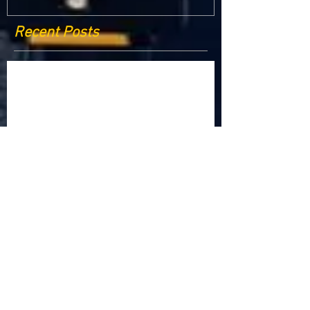
Recent Posts
Criptomonedele și impactul lor asupra
economiei globale: Riscuri și beneficii
Schimbările climatice la nivelul UE: de la
Acordul de la Paris la pachetul Fit for 55
Beneficiile partajării datelor în UE
Klaus Iohannis a găzduit summitul unde 9 șefi de
stat cer mai mulți soldați NATO la granițe
Ucraina crede că războiul cu Rusia ar putea
continua încă un an