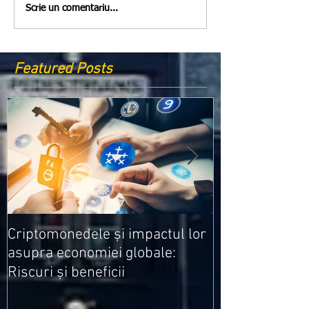
Scrie un comentariu...
Featured Posts
Medicamentele
Criptomonedele și impactul lor
cele mai ieftin
asupra economiei globale:
Riscuri și beneficii