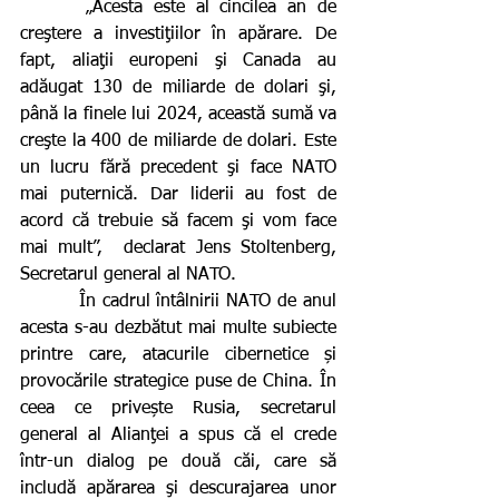
      „Acesta este al cincilea an de 
creştere a investiţiilor în apărare. De 
fapt, aliaţii europeni şi Canada au 
adăugat 130 de miliarde de dolari şi, 
până la finele lui 2024, această sumă va 
creşte la 400 de miliarde de dolari. Este 
un lucru fără precedent şi face NATO 
mai puternică. Dar liderii au fost de 
acord că trebuie să facem şi vom face 
mai mult”,  declarat Jens Stoltenberg, 
Secretarul general al NATO.
         În cadrul întâlnirii NATO de anul 
acesta s-au dezbătut mai multe subiecte 
printre care, atacurile cibernetice și 
provocările strategice puse de China. În 
ceea ce privește Rusia, secretarul 
general al Alianţei a spus că el crede 
într-un dialog pe două căi, care să 
includă apărarea şi descurajarea unor 