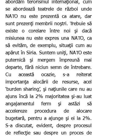
abordăm terorismul internaţional, cum 
se abordează teatrele de război unde 
NATO nu este prezentă ca atare, dar 
sunt prezenţi membrii noştri. Trebuie să 
existe o corelare între noi şi dacă 
misiunea nu este expres una NATO, ca 
să evităm, de exemplu, situaţii cum au 
apărut în Siria. Suntem uniţi, NATO este 
puternică şi mergem împreună mai 
departe, fără niciun semn de întrebare. 
Cu această ocazie, s-a reiterat 
importanţa alocării de resurse, acel 
‘burden sharing’, şi naţiunile care nu au 
ajuns încă la 2% majoritatea şi-au luat 
angajamentul ferm şi astăzi să 
accelereze procedura de alocare 
bugetară, pentru a ajunge şi ei la 2%. 
S-a discutat, evident, despre procesul 
de reflecţie sau despre un proces de 