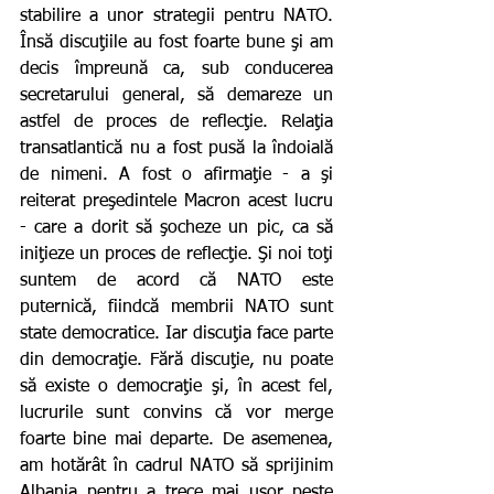
stabilire a unor strategii pentru NATO. 
Însă discuţiile au fost foarte bune şi am 
decis împreună ca, sub conducerea 
secretarului general, să demareze un 
astfel de proces de reflecţie. Relaţia 
transatlantică nu a fost pusă la îndoială 
de nimeni. A fost o afirmaţie - a şi 
reiterat preşedintele Macron acest lucru 
- care a dorit să şocheze un pic, ca să 
iniţieze un proces de reflecţie. Şi noi toţi 
suntem de acord că NATO este 
puternică, fiindcă membrii NATO sunt 
state democratice. Iar discuţia face parte 
din democraţie. Fără discuţie, nu poate 
să existe o democraţie şi, în acest fel, 
lucrurile sunt convins că vor merge 
foarte bine mai departe. De asemenea, 
am hotărât în cadrul NATO să sprijinim 
Albania pentru a trece mai uşor peste 