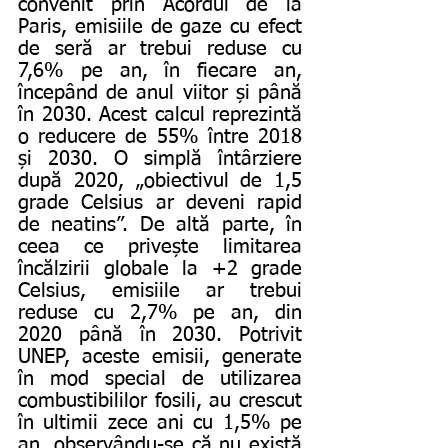
convenit prin Acordul de la 
Paris, emisiile de gaze cu efect 
de seră ar trebui reduse cu 
7,6% pe an, în fiecare an, 
începând de anul viitor și până 
în 2030. Acest calcul reprezintă 
o reducere de 55% între 2018 
și 2030. O simplă întârziere 
după 2020, „obiectivul de 1,5 
grade Celsius ar deveni rapid 
de neatins”. De altă parte, în 
ceea ce privește limitarea 
încălzirii globale la +2 grade 
Celsius, emisiile ar trebui 
reduse cu 2,7% pe an, din 
2020 până în 2030. Potrivit 
UNEP, aceste emisii, generate 
în mod special de utilizarea 
combustibililor fosili, au crescut 
în ultimii zece ani cu 1,5% pe 
an, observându-se că nu există 