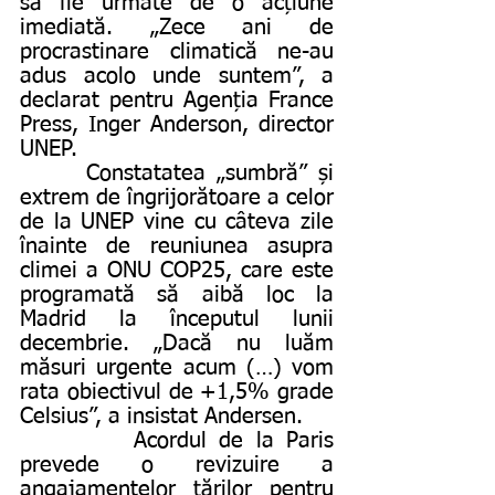
să fie urmate de o acțiune 
imediată. „Zece ani de 
procrastinare climatică ne-au 
adus acolo unde suntem”, a 
declarat pentru Agenția France 
Press, Inger Anderson, director 
UNEP.
      Constatatea „sumbră” și 
extrem de îngrijorătoare a celor 
de la UNEP vine cu câteva zile 
înainte de reuniunea asupra 
climei a ONU COP25, care este 
programată să aibă loc la 
Madrid la începutul lunii 
decembrie. „Dacă nu luăm 
măsuri urgente acum (…) vom 
rata obiectivul de +1,5% grade 
Celsius”, a insistat Andersen.
         Acordul de la Paris 
prevede o revizuire a 
angajamentelor țărilor pentru 