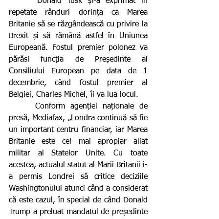
     Donald Tusk și-a exprimat în 
repetate rânduri dorința ca Marea 
Britanie să se răzgândească cu privire la 
Brexit și să rămână astfel în Uniunea 
Europeană. Fostul premier polonez va 
părăsi funcția de Președinte al 
Consiliului European pe data de 1 
decembrie, când fostul premier al 
Belgiei, Charles Michel, îi va lua locul.
     Conform agenției naționale de 
presă, Mediafax, „Londra continuă să fie 
un important centru financiar, iar Marea 
Britanie este cel mai apropiar aliat 
militar al Statelor Unite. Cu toate 
acestea, actualul statut al Marii Britanii i-
a permis Londrei să critice deciziile 
Washingtonului atunci când a considerat 
că este cazul, în special de când Donald 
Trump a preluat mandatul de președinte 