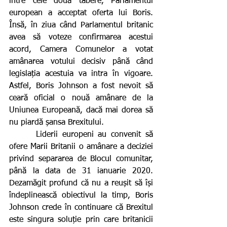
între cele două tabere, Parlamentul 
european a acceptat oferta lui Boris. 
Însă, în ziua când Parlamentul britanic 
avea să voteze confirmarea acestui 
acord, Camera Comunelor a votat 
amânarea votului decisiv până când 
legislația acestuia va intra în vigoare. 
Astfel, Boris Johnson a fost nevoit să 
ceară oficial o nouă amânare de la 
Uniunea Europeană, dacă mai dorea să 
nu piardă șansa Brexitului.
      Liderii europeni au convenit să 
ofere Marii Britanii o amânare a deciziei 
privind separarea de Blocul comunitar, 
până la data de 31 ianuarie 2020. 
Dezamăgit profund că nu a reușit să își 
îndeplinească obiectivul la timp, Boris 
Johnson crede în continuare că Brexitul 
este singura soluție prin care britanicii 