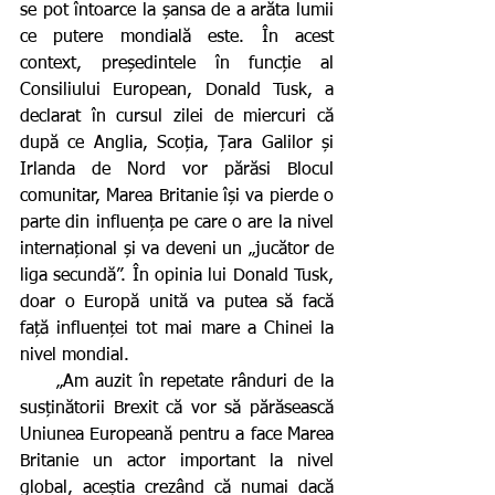
se pot întoarce la șansa de a arăta lumii 
ce putere mondială este. În acest 
context, președintele în funcție al 
Consiliului European, Donald Tusk, a 
declarat în cursul zilei de miercuri că 
după ce Anglia, Scoția, Țara Galilor și 
Irlanda de Nord vor părăsi Blocul 
comunitar, Marea Britanie își va pierde o 
parte din influența pe care o are la nivel 
internațional și va deveni un „jucător de 
liga secundă”. În opinia lui Donald Tusk, 
doar o Europă unită va putea să facă 
față influenței tot mai mare a Chinei la 
nivel mondial.
     „Am auzit în repetate rânduri de la 
susținătorii Brexit că vor să părăsească 
Uniunea Europeană pentru a face Marea 
Britanie un actor important la nivel 
global, aceștia crezând că numai dacă 