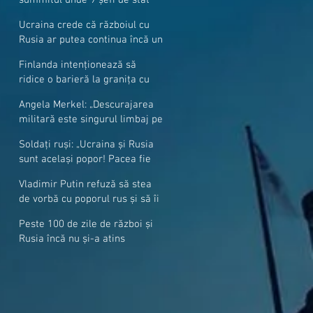
cer mai mulți soldați NATO la
Ucraina crede că războiul cu
granițe
Rusia ar putea continua încă un
an
Finlanda intenționează să
ridice o barieră la granița cu
Rusia
Angela Merkel: „Descurajarea
militară este singurul limbaj pe
care Putin îl înţelege”
Soldați ruși: „Ucraina și Rusia
sunt același popor! Pacea fie
cu voi, frați și surori”
Vladimir Putin refuză să stea
de vorbă cu poporul rus și să îi
răspundă la întrebări
Peste 100 de zile de război și
Rusia încă nu și-a atins
obiectivele sale militare
majore