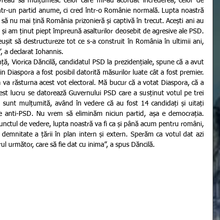
reau să mulțumesc celor care mi-au acordat încrederea, celor de 
într-un partid anume, ci cred într-o Românie normală. Lupta noastră 
să nu mai țină România prizonieră și captivă în trecut. Acești ani au 
ă și am ținut piept împreună asalturilor deosebit de agresive ale PSD. 
șit să destructureze tot ce s-a construit în România în ultimii ani, 
”, a declarat Iohannis.
in Diaspora a fost posibil datorită măsurilor luate cât a fost premier. 
va răsturna acest vot electoral. Mă bucur că a votat Diaspora, că a 
cest lucru se datorează Guvernului PSD care a susținut votul pe trei 
 sunt mulțumită, având în vedere că au fost 14 candidați și uitați 
ile anti-PSD. Nu vrem să eliminăm niciun partid, așa e democrația. 
punctul de vedere, lupta noastră va fi ca și până acum pentru români, 
demnitate a țării în plan intern și extern. Sperăm ca votul dat azi 
rul următor, care să fie dat cu inima”, a spus Dăncilă.