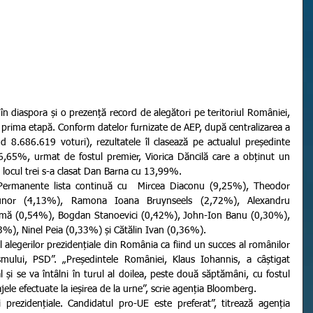
at prima etapă. Conform datelor furnizate de AEP, după centralizarea a 
 8.686.619 voturi), rezultatele îl clasează pe actualul președinte 
6,65%, urmat de fostul premier, Viorica Dăncilă care a obținut un 
locul trei s-a clasat Dan Barna cu 13,99%.
nor (4,13%), Ramona Ioana Bruynseels (2,72%), Alexandru 
mă (0,54%), Bogdan Stanoevici (0,42%), John-Ion Banu (0,30%), 
%), Ninel Peia (0,33%) și Cătălin Ivan (0,36%).
mului, PSD”. „Președintele României, Klaus Iohannis, a câștigat 
l și se va întâlni în turul al doilea, peste două săptămâni, cu fostul 
jele efectuate la ieșirea de la urne”, scrie agenția Bloomberg.