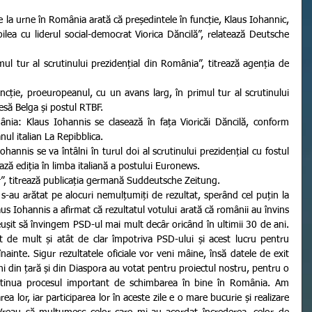
oilea cu liderul social-democrat Viorica Dăncilă”, relatează Deutsche 
esă Belga și postul RTBF.
anul italian La Repibblica.
ează ediția în limba italiană a postului Euronews.
lar”, titrează publicația germană Suddeutsche Zeitung.
laus Iohannis a afirmat că rezultatul votului arată că românii au învins 
ușit să învingem PSD-ul mai mult decâr oricând în ultimii 30 de ani. 
 de mult și atât de clar împotriva PSD-ului și acest lucru pentru 
te. Sigur rezultatele oficiale vor veni mâine, însă datele de exit 
i din țară și din Diaspora au votat pentru proiectul nostru, pentru o 
tinua procesul important de schimbarea în bine în România. Am 
a lor, iar participarea lor în aceste zile e o mare bucurie și realizare 