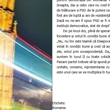
pentru democrația din România. V
dreapta, dar și celor care nu cred 
de înlăturare a PSD de la putere ca 
fost ani de luptă și ani de rezistenț
Dacă nu ne-am fi opus PSD ar fi reu
instituții democratice, stat de drept
      De pe locul doi, plină de speranță, Viorica Dăncilă, candidatul PSD la prezidențiale, spune că a avut 
încredere și votul în condiții bune d
„Nu, nu îmi este teamă că Diaspora 
votat în condiții bune și cred că a
zile, votul prin corespondență. Da,
suntem în turul II cu toate critic
Fiecare partid trebuie să își spună 
unitate, consens, reprezentarea cu 
este unul care se va multiplica în tu
Etichete:
Romania