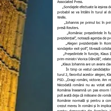
Associated Press.
     „Sondajele efectuate la ieșirea de la urne în România arată că președintele în funcție, Klaus Iohannic, 
probabil se va întâlni în turul al d
Welle.
     „Iohannis pe primul loc în primul tur al scrutinului prezidențial din România”, titrează agenția de 
presă Reuters.
       „România: președintele în funcție, proeuropeanul, cu un avans larg, în primul tur al scrutinului 
prezidențial”, notează agenția de pr
     „Alegeri prezidențiale în România: Klaus Iohannis se clasează în fața Vioricăi Dăncilă, conform 
sondajelor exit-poll”, titrează cotidi
     „Președintele în funcție, Klaus Iohannis se va întâlni în turul doi al scrutinului prezidențial cu fostul 
prim-ministri Viorica Dăncilă”, relat
    „Klaus Iohannis are un avans c
       În timp ce restul candidaților s-au arătat pe alocuri nemulțumiți de rezultat, sperând cel puțin la 
turul 2, favoritul acestor alegeri, K
PSD. „Dragi români, victorie. Am re
Niicodată românii nu au votat atât
România înseamnă un pas enorm înain
poll arată deja că milioane de român
Românie normală și pentru a con
crezut mereu în români și în implicare