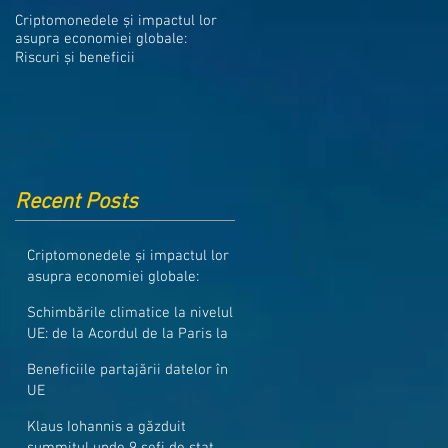
Medicamentele din Romania, cel
Criptomonedele și impactul lor
mai ieftine din intreaga UE
asupra economiei globale:
Riscuri și beneficii
Recent Posts
Criptomonedele și impactul lor
asupra economiei globale:
Riscuri și beneficii
Schimbările climatice la nivelul
UE: de la Acordul de la Paris la
pachetul Fit for 55
Beneficiile partajării datelor în
UE
Klaus Iohannis a găzduit
summitul unde 9 șefi de stat