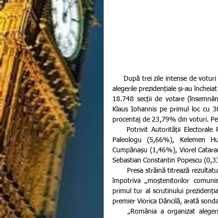
     După trei zile intense de voturi în diaspora și o prezență record de alegători pe teritoriul României, 
alegerile prezidențiale și-au închei
18.748 secții de votare (însemnând
Klaus Iohannis pe primul loc cu 3
procentaj de 23,79% din voturi. Pe 
    Potrivit Autorității Electorale Permanente lista continuă cu  Mircea Diaconu (9,25%), Theodor 
Paleologu (5,66%), Kelemen Hu
Cumpănașu (1,46%), Viorel Catara
Sebastian Constantin Popescu (0,33
       Presa străină titrează rezultatul alegerilor prezidențiale din România ca fiind un succes al românilor 
împotriva „moștenitorilor comunis
primul tur al scrutinului prezidenția
premier Viorica Dăncilă, arată sonda
    „România a organizat alegeri prezidențiale. Candidatul pro-UE este preferat”, titrează agenția 