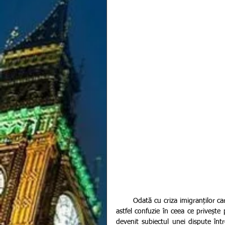
       Odată cu criza imigranților care au dat năvală peste statele membre ale Uniunii Europene creând 
astfel confuzie în ceea ce privește 
devenit subiectul unei dispute într