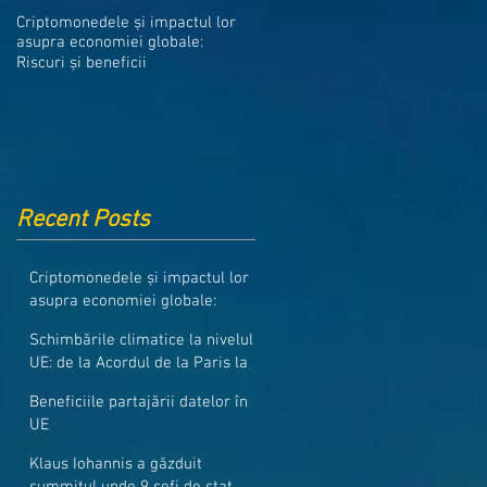
Medicamentele din Romania, cel
Criptomonedele și impactul lor
mai ieftine din intreaga UE
asupra economiei globale:
Riscuri și beneficii
Recent Posts
Criptomonedele și impactul lor
asupra economiei globale:
Riscuri și beneficii
Schimbările climatice la nivelul
UE: de la Acordul de la Paris la
pachetul Fit for 55
Beneficiile partajării datelor în
UE
Klaus Iohannis a găzduit
summitul unde 9 șefi de stat