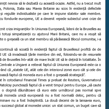
mțit nevoia să le dezbată cu această ocazie. Astfel, nu a trecut mult 
, Polonia, Italia sau Marea Britanie au scos în evidență defectele 
și regulile individualiste pe care le impune statelor sale membre. 
cu fondurile europene, UE a devenit repede subiectul unei crize de 
totuși simpatizanții cu ajutorul Marii Britanii, care nu a reușit să 
 este o greșeală ca un stat membru să părăsească Blocul comunitar, i-a 
 UE că invadează țările membre din est, folosindu-se de resursele 
 de Bruxelles într-atât de mare încât UE să le dețină în totalitate. În 
Centrale a Ungarei a reiterat faptul că Uniunea Europeană este ca o 
ând că „statele UE, atât cele din interiorul zonei euro cât și cele din 
noască faptul că moneda euro a fost o greșeală strategică”.
Matolcsy punctează faptul că a venit timpul pentru Europa „să caute 
stă o dogmă dăunătoare că euro este următorul pas normal spre 
Însă moneda unică europeană nu a fost normală deloc, pentru că 
iminare nu a fost îndeplinită. La două decenii de la lansarea euro, 
u succesul global al monedei unice: un stat comun, un buget care să 