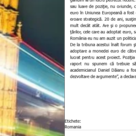
gândim la un lucru petrecut recent. 
sau luare de poziţie, nu oriunde, ci
euro în Uniunea Europeană a fost o 
eroare strategică. 20 de ani, susţi
mult decât atât. Are şi o propunere
ţărilor, cele care au adoptat euro, s
România eu nu am auzit un politicia
De la tribuna acestui înalt forum şt
adoptare a monedei euro de către R
lucrat pentru acest proiect. Poziţia
raport nu spunem că trebuie să 
academicianul Daniel Dăianu a fost
dezvoltare de argumente”, a declar
Etichete:
Romania