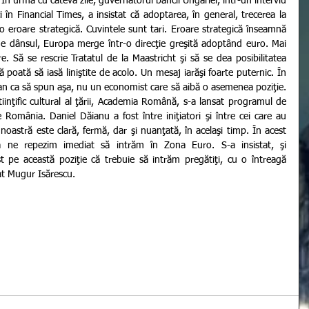
În urmă cu câteva zile, guvernatorul băncii Ungariei, într-un interviu 
 în Financial Times, a insistat că adoptarea, în general, trecerea la 
eroare strategică. Cuvintele sunt tari. Eroare strategică înseamnă 
ne dânsul, Europa merge într-o direcţie greşită adoptând euro. Mai 
. Să se rescrie Tratatul de la Maastricht şi să se dea posibilitatea 
ă poată să iasă liniştite de acolo. Un mesaj iarăşi foarte puternic. În 
n ca să spun aşa, nu un economist care să aibă o asemenea poziţie. 
iinţific cultural al ţării, Academia Română, s-a lansat programul de 
omânia. Daniel Dăianu a fost între iniţiatori şi între cei care au 
 noastră este clară, fermă, dar şi nuanţată, în acelaşi timp. În acest 
ne repezim imediat să intrăm în Zona Euro. S-a insistat, şi 
 pe această poziţie că trebuie să intrăm pregătiţi, cu o întreagă 
at Mugur Isărescu.