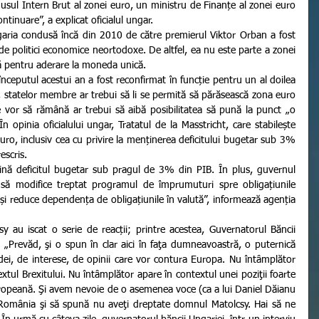
ul Intern Brut al zonei euro, un ministru de Finanțe al zonei euro 
ontinuare”, a explicat oficialul ungar.
e politici economice neortodoxe. De altfel, ea nu este parte a zonei 
ntă pentru aderare la moneda unică.
statelor membre ar trebui să li se permită să părăsească zona euro 
e vor să rămână ar trebui să aibă posibilitatea să pună la punct „o 
opinia oficialului ungar, Tratatul de la Masstricht, care stabilește 
uro, inclusiv cea cu privire la menținerea deficitului bugetar sub 3% 
escris.
să modifice treptat programul de împrumuturi spre obligațiunile 
și reduce dependența de obligațiunile în valută”, informează agenția 
„Prevăd, şi o spun în clar aici în faţa dumneavoastră, o puternică 
ei, de interese, de opinii care vor contura Europa. Nu întâmplător 
xtul Brexitului. Nu întâmplător apare în contextul unei poziţii foarte 
ropeană. Şi avem nevoie de o asemenea voce (ca a lui Daniel Dăianu 
n România şi să spună nu aveţi dreptate domnul Matolcsy. Hai să ne 