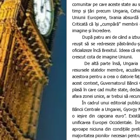
comunitar pe care aceste state au si
timp și țări precum Ungaria, Cehia
Uniunii Europene, tirania absurdă 
Criticată că își „cumpără” membrii 
imagine și încredere.
        După patru ani de când a izbucnit criza imigranților în Uniunea Europeană, liderii de la Bruxelles au 
reușit să se redreseze păstrându-și 
oficializeze încă Brexitul. Ideea că
crescut cota de imagine Uniunii.
      De altă parte însă, Ungaria continuă să scoată în evidență faptul că Bruxellesul profită de de 
resursele statelor membre, acuzând
acestora pentru a crea o datorie față
acest context, Guvernatorul Băncii 
plasă în care cad multe state, declar
afara zonei unice, ar trebui să recu
      În cadrul unui editorial publicat în cotodianul Financial Times și preluat de Reuters, Guvernatorul 
Băncii Centrale a Ungariei, Gyorgy 
o ieșire din capcana euro”. Exi
unificarea Europei Occidentale. 
aproape niciuna din condițiile prel
majoritatea pionilor necesari pentr