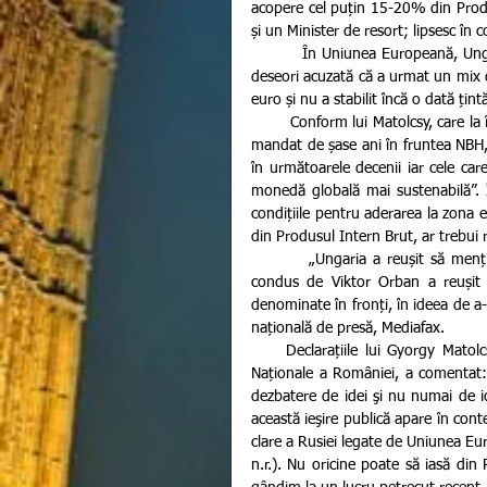
acopere cel puțin 15-20% din Produs
și un Minister de resort; lipsesc în c
         În Uniunea Europeană, Ungaria condusă încă din 2010 de către premierul Viktor Orban a fost 
deseori acuzată că a urmat un mix d
euro și nu a stabilit încă o dată ți
        Conform lui Matolcsy, care la începutul acestui an a fost reconfirmat în funcție pentru un al doilea 
mandat de șase ani în fruntea NBH, 
în următoarele decenii iar cele car
monedă globală mai sustenabilă”. În 
condițiile pentru aderarea la zona e
din Produsul Intern Brut, ar trebui r
         „Ungaria a reușit să mențină deficitul bugetar sub pragul de 3% din PIB. În plus, guvernul 
condus de Viktor Orban a reușit 
denominate în fronți, în ideea de a-
națională de presă, Mediafax.
     Declarațiile lui Gyorgy Matolcsy au iscat o serie de reacții; printre acestea, Guvernatorul Băncii 
Naționale a României, a comentat: 
dezbatere de idei şi nu numai de id
această ieşire publică apare în conte
clare a Rusiei legate de Uniunea Eu
n.r.). Nu oricine poate să iasă di