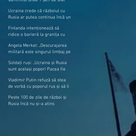
cer mai mulți soldați NATO la
Ucraina crede că războiul cu
granițe
Rusia ar putea continua încă un
an
Finlanda intenționează să
ridice o barieră la granița cu
Rusia
Angela Merkel: „Descurajarea
militară este singurul limbaj pe
care Putin îl înţelege”
Soldați ruși: „Ucraina și Rusia
sunt același popor! Pacea fie
cu voi, frați și surori”
Vladimir Putin refuză să stea
de vorbă cu poporul rus și să îi
răspundă la întrebări
Peste 100 de zile de război și
Rusia încă nu și-a atins
obiectivele sale militare
majore