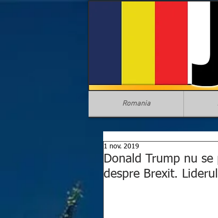
Romania
1 nov. 2019
Donald Trump nu se p
despre Brexit. Lideru