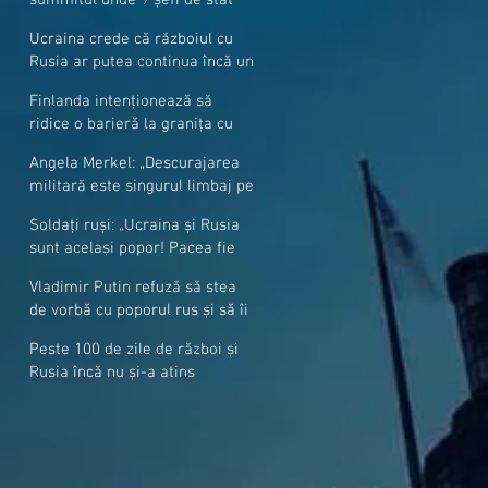
cer mai mulți soldați NATO la
Ucraina crede că războiul cu
granițe
Rusia ar putea continua încă un
an
Finlanda intenționează să
ridice o barieră la granița cu
Rusia
Angela Merkel: „Descurajarea
militară este singurul limbaj pe
care Putin îl înţelege”
Soldați ruși: „Ucraina și Rusia
sunt același popor! Pacea fie
cu voi, frați și surori”
Vladimir Putin refuză să stea
de vorbă cu poporul rus și să îi
răspundă la întrebări
Peste 100 de zile de război și
Rusia încă nu și-a atins
obiectivele sale militare
majore