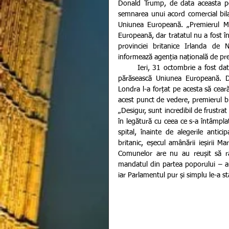
Donald Trump, de data aceasta pe
semnarea unui acord comercial bilat
Uniunea Europeană. „Premierul Ma
Europeană, dar tratatul nu a fost
provinciei britanice Irlanda de
informează agenția națională de pr
       Ieri, 31 octombrie a fost data la care Anglia, Scoția, Țara Galilor și Irlanda de Nord trebuiau să 
părăsească Uniunea Europeană. Di
Londra l-a forțat pe acesta să cear
acest punct de vedere, premierul brita
„Desigur, sunt incredibil de frustra
în legătură cu ceea ce s-a întâmplat
spital, înainte de alegerile ant
britanic, eșecul amânării ieșirii M
Comunelor are nu au reușit să ra
mandatul din partea poporului – au 
iar Parlamentul pur și simplu le-a sta