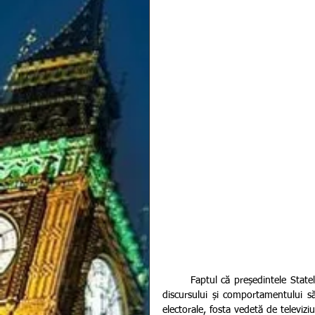
       Faptul că președintele Statelor Unite ale Americii are o personalitate controversată prin prisma 
discursului și comportamentului s
electorale, fosta vedetă de televiz