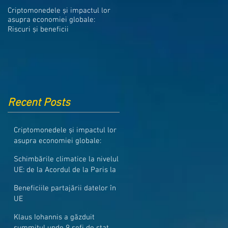
Medicamentele din Romania, cel
Criptomonedele și impactul lor
mai ieftine din intreaga UE
asupra economiei globale:
Riscuri și beneficii
Recent Posts
Criptomonedele și impactul lor
asupra economiei globale:
Riscuri și beneficii
Schimbările climatice la nivelul
UE: de la Acordul de la Paris la
pachetul Fit for 55
Beneficiile partajării datelor în
UE
Klaus Iohannis a găzduit
summitul unde 9 șefi de stat