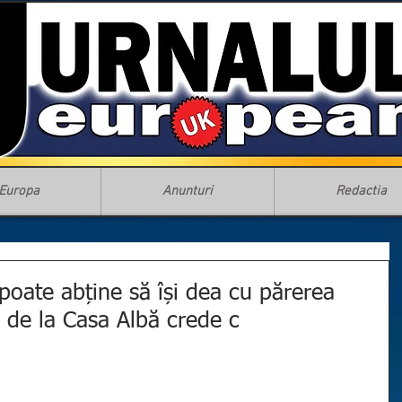
Europa
Anunturi
Redactia
oate abține să își dea cu părerea
l de la Casa Albă crede c