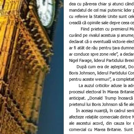
dea cu părerea chiar și atunci când
mandatul de cel mai puternic lider pol
cu referire la Statele Unite sunt ce
creadă că opiniile sale depre ceea ce
        Fiind prieten cu premierul Marii Britanii, Boris Johnson, liderul de la Casa Albă l-a condamnat de 
curând pe rivalul acestuia și anume,
declarat că o eventuală victorie ele
ar fi atât de rău pentru țara dumnea
ar conduce spre zone rele”, a decla
Nigel Farage, liderul Partidului Brexi
     După cum era de așteptat, Donald Trump a lăudat performanțele premierului britanic în exercițiu, 
Boris Johnson, liderul Partidului Co
pentru aceste vremuri”, a completat
      La auzul criticilor aduse la adresa sa, Jeremy Corbyn l-a acuzat pe Donald Trump de ingerințe în 
procesul electoral în Marea Britani
anticipat. „Donald Trump încearcă s
prietenul lui Boris Johnson să fie al
     În aceiași nuanță, în cadrul serii trecute, președintele american a avertizat că Acordul Brexit riscă să 
afecteze relațiile comerciale dintre
ale ascestui acord, din cauza lor
comercial cu Marea Britanie. Sunt a