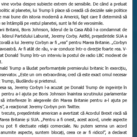
 vine vorba despre subiecte extrem de sensibile. De când a preluat 
itic al planetei, lui Trump îi place să creadă că deciziile sale politice 
le mai bune din istoria modernă a Americii, fapt care îl determină să 
 se întâmplă pe restul planetei, sunt la fel de verosimile.
 liderul Partidului Laburist, Jeremy Corby. Astfel, președintele SUA a 
ctorală a lui Jeremy Corbyn ar fi „rea” pentru Marea Britanie. „Corbyn 
voastră. Ar fi atât de rău, v-ar conduce într-o direcție foarte rea. V-
rat Donald Trump într-un interviu la postul de radio LBC moderat de 
t.
nservator. „Este un om extraordinar, cred că este exact omul necesar 
 Trump, lăudându-și prietenul.
e pentru a-l ajuta pe Boris Johnson înaintea scrutinului parlamentar 
ă interfereze în alegereile din Marea Britanie pentru a-l ajuta pe 
es”, a reacționat Jeremy Corbyn prin Twitter.
 Marea Britanie și SUA. „Pentru a fi onest, acest acord, unele aspecte 
 nu pot fi electuate relații comerciale. Nu putem semna un acord 
numite aspecte, suntem blocați, ceea ce ar fi ridicol”, a declarat 