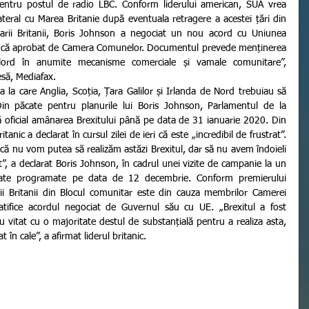
ntru postul de radio LBC. Conform liderului american, SUA vrea 
eral cu Marea Britanie după eventuala retragere a acestei țări din 
rii Britanii, Boris Johnson a negociat un nou acord cu Uniunea 
 încă aprobat de Camera Comunelor. Documentul prevede menținerea 
 Nord în anumite mecanisme comerciale și vamale comunitare”, 
esă, Mediafax.
n păcate pentru planurile lui Boris Johnson, Parlamentul de la 
ă oficial amânarea Brexitului până pe data de 31 ianuarie 2020. Din 
nic a declarat în cursul zilei de ieri că este „incredibil de frustrat”. 
t că nu vom putea să realizăm astăzi Brexitul, dar să nu avem îndoieli 
”, a declarat Boris Johnson, în cadrul unei vizite de campanie la un 
icipate programate pe data de 12 decembrie. Conform premierului 
arii Britanii din Blocul comunitar este din cauza membrilor Camerei 
tifice acordul negociat de Guvernul său cu UE. „Brexitul a fost 
vitat cu o majoritate destul de substanțială pentru a realiza asta, 
t în cale”, a afirmat liderul britanic.