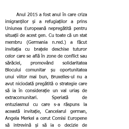
       Anul 2015 a fost anul în care criza 
imigranților și a refugiaților a prins 
Uniunea Europeană nepregătită pentru 
situații de acest gen. Cu toate că un stat 
membru (Germania n.red.) a făcut 
invitația cu brațele deschise tuturor 
celor care se află în zone de conflict sau 
sărăciei, promovând solidaritatea 
Blocului comunitar șu oportunitatea 
unui viitor mai bun, Bruxelles-ul nu a 
avut niciodată pregătită o strategie care 
să ia în considerație un val uriaș de 
extracomunitari. Speriată de 
entuziasmul cu care s-a răspuns la 
această invitație, Cancelarul german, 
Angela Merkel a cerut Comisi Europene 
să intrevină și să ia o decizie de 