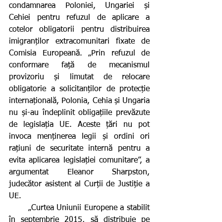
condamnarea Poloniei, Ungariei și 
Cehiei pentru refuzul de aplicare a 
cotelor obligatorii pentru distribuirea 
imigranților extracomunitari fixate de 
Comisia Europeană. „Prin refuzul de 
conformare față de mecanismul 
provizoriu și limutat de relocare 
obligatorie a solicitanților de protecție 
internațională, Polonia, Cehia și Ungaria 
nu și-au îndeplinit obligațiile prevăzute 
de legislația UE. Aceste țări nu pot 
invoca menținerea legii și ordini ori 
rațiuni de securitate internă pentru a 
evita aplicarea legislației comunitare”, a 
argumentat Eleanor Sharpston, 
judecător asistent al Curții de Justiție a 
UE.
       „Curtea Uniunii Europene a stabilit 
în septembrie 2015, să distribuie pe 