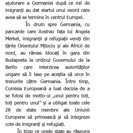
ajutorare a Germaniei după ce mii de 
imigranți au dat startul unui exord care 
avea să se termine în centrul Europei.    
      În drum spre Germania, cu 
pancarde care ilustrau fața lui Angela 
Merkel, imigranții și refugiații veniți din 
țările Orientului Mjlociu și ale Africii de 
nord, au rămas blocați în gara din 
Budapesta la ordinul Guvernului de la 
Berlin care interzicea autorităților 
ungare să îi lase pe aceștia să urce în 
trenurile către Germania. Între timp, 
Comisia Europeană a luat decizia de a 
se folosi de motto-ul „unul pentru toți, 
toți pentru unul” și a obligat toate cele 
28 de state membre ale Uniunii 
Europene să primească și să integreze 
cote de imigranți și refugiați.
      În timp ce unele state au răspuns 