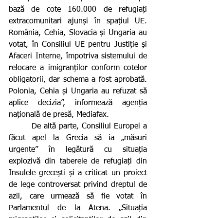
bază de cote 160.000 de refugiați 
extracomunitari ajunși în spațiul UE. 
România, Cehia, Slovacia și Ungaria au 
votat, în Consiliul UE pentru Justiție și 
Afaceri Interne, împotriva sistemului de 
relocare a imigranților conform cotelor 
obligatorii, dar schema a fost aprobată. 
Polonia, Cehia și Ungaria au refuzat să 
aplice decizia”, informează agenția 
națională de presă, Mediafax.
        De altă parte, Consiliul Europei a 
făcut apel la Grecia să ia „măsuri 
urgente” în legătură cu situația 
explozivă din taberele de refugiați din 
Insulele grecești și a criticat un proiect 
de lege controversat privind dreptul de 
azil, care urmează să fie votat în 
Parlamentul de la Atena. „Situația 