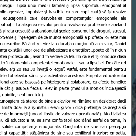
nesigur. Lipsa unui mediu familial şi lipsa suportului emoţional al 
ile agresive, impulsive şi irascibile cu care copii caută să îşi rezolve 
 educaţională cere dezvoltarea competenţelor emoţionale ale 
e situaţii. La alegerea elevului pentru rezolvarea problemelor apelând 
gă şi rata crescută a abandonului şcolar, consumul de droguri, stresul, 
 extreme şi înţelegem de ce munca emoţională a profesorilor este mai 
cursurilor. Făcând referire la educaţia emoţională a elevilor, Daniel 
 existării unor ore de alfabetizare a emoţiilor: „poate că în niciun 
tea profesorului, având în vedere că felul în care el îşi conduce clasa 
acto în domeniul competenţei emoţionale – sau a lipsei ei. De câte ori 
lev, alţi 20 sau 30 învaţă o lecţie”. Astfel, este fundamental pentru 
ctul elevilor săi ci şi afectivitatea acestora. Empatia educatorului 
onal care se bazează pe înţelegere şi colaborare, cu efecte benefice 
le cât şi asupra fiecărui elev în parte (mediul armonios încurajează 
, opiniile, sentimentele).
 limita doar la a îşi instrui elevii şi vor ridica pretenţia ca aceştia să 
 de informaţii (uneori lipsite de valoare operaţională). Afectivitatea 
u că educatorii nu se simt confortabil abordând astfel de teme, în 
solide competenţe emoţionale. Conştiinţa de sine sau percepţia 
ii şi capacităţi; stăpânirea de sine sau echilibrul interior; empatia, 