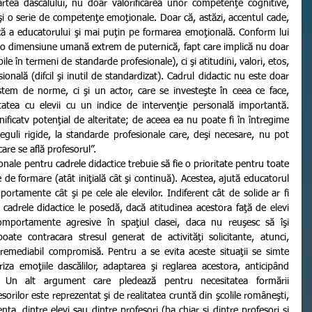
artea dascălului, nu doar valorificarea unor competenţe cognitive, 
şi o serie de competenţe emoţionale. Doar că, astăzi, accentul cade, 
ică a educatorului şi mai puţin pe formarea emoţională. Conform lui 
e o dimensiune umană extrem de puternică, fapt care implică nu doar 
le în termeni de standarde profesionale), ci şi atitudini, valori, etos, 
onală (difcil şi inutil de standardizat). Cadrul didactic nu este doar 
tem de norme, ci şi un actor, care se investeşte în ceea ce face, 
vitatea cu elevii cu un indice de intervenţie personală importantă. 
ificatv potenţial de alteritate; de aceea ea nu poate fi în întregime 
guli rigide, la standarde profesionale care, deşi necesare, nu pot 
care se află profesorul”.
 de formare (atât iniţială cât şi continuă). Acestea, ajută educatorul 
portamente cât şi pe cele ale elevilor. Indiferent cât de solide ar fi 
cadrele didactice le posedă, dacă atitudinea acestora faţă de elevi 
omportamente agresive în spaţiul clasei, daca nu reuşesc să îşi 
oate contracara stresul generat de activităţi solicitante, atunci, 
 iremediabil compromisă. Pentru a se evita aceste situaţii se simte 
a emoţiile dascălilor, adaptarea şi reglarea acestora, anticipând 
or. Un alt argument care pledează pentru necesitatea formării 
rilor este reprezentat şi de realitatea cruntă din şcolile româneşti, 
enţa, dintre elevi sau dintre profesori (ba chiar şi dintre profesori şi 