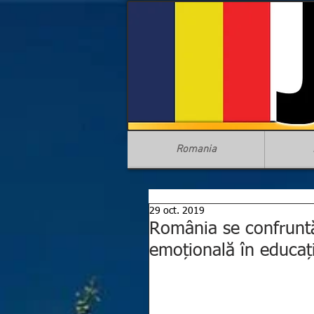
Romania
29 oct. 2019
România se confruntă
emoțională în educaț