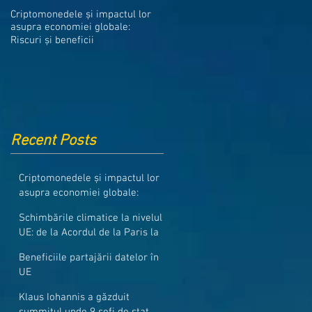
Medicamentele din Romania, cel
Criptomonedele și impactul lor
mai ieftine din intreaga UE
asupra economiei globale:
Riscuri și beneficii
Recent Posts
Criptomonedele și impactul lor
asupra economiei globale:
Riscuri și beneficii
Schimbările climatice la nivelul
UE: de la Acordul de la Paris la
pachetul Fit for 55
Beneficiile partajării datelor în
UE
Klaus Iohannis a găzduit
summitul unde 9 șefi de stat