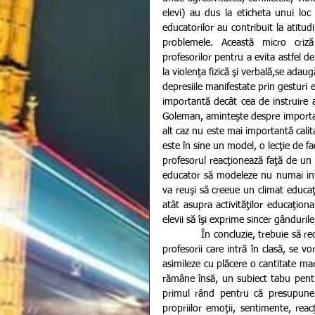
elevi) au dus la eticheta unui loc 
educatorilor au contribuit la atitudin
problemele. Această micro criză
profesorilor pentru a evita astfel d
la violenţa fizică şi verbală,se adau
depresiile manifestate prin gesturi
importantă decât cea de instruire a 
Goleman, aminteşte despre importanţa
alt caz nu este mai importantă calita
este în sine un model, o lecţie de f
profesorul reacţionează faţă de un e
educator să modeleze nu numai intele
va reuşi să creeue un climat educaţi
atât asupra activităţilor educaţiona
elevii să îşi exprime sincer gândurile
            În concluzie, trebuie să recunoaştem că starea de bine a elevilor va rămâne un deziderat dacă 
profesorii care intră în clasă, se vor
asimileze cu plăcere o cantitate mare
rămâne însă, un subiect tabu pentr
primul rând pentru că presupune 
propriilor emoţii, sentimente, reacţ