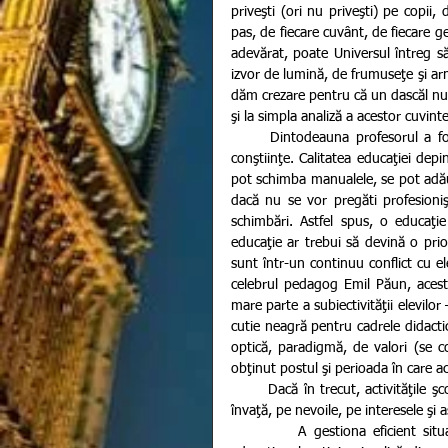
priveşti (ori nu priveşti) pe copii, 
pas, de fiecare cuvânt, de fiecare ge
adevărat, poate Universul întreg să 
izvor de lumină, de frumuseţe şi armo
dăm crezare pentru că un dascăl nu 
şi la simpla analiză a acestor cuvint
      Dintodeauna profesorul a fost considerat ca fiind un formator de oameni, de caractere şi de 
conştiinţe. Calitatea educaţiei depi
pot schimba manualele, se pot adăug
dacă nu se vor pregăti profesioniş
schimbări. Astfel spus, o educaţie 
educaţie ar trebui să devină o priori
sunt într-un continuu conflict cu el
celebrul pedagog Emil Păun, acest c
mare parte a subiectivităţii elevilo
cutie neagră pentru cadrele didactic
optică, paradigmă, de valori (se co
obţinut postul şi perioada în care a
       Dacă în trecut, activităţile şcolare se centrau pe învăţare, astăzi, ele trebuie centrate pe cel care 
învaţă, pe nevoile, pe interesele şi as
         A gestiona eficient situaţiile educaţionale şi a identifica promt soluţionări pentru situaţii 