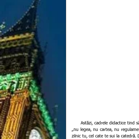
      Astăzi, cadrele didactice tind să dea dreptate lui Simion Mehedinți atunci când acesta a afirmat că 
„nu legea, nu cartea, nu regulamentu
zilnic tu, cel cate te sui la catedră.