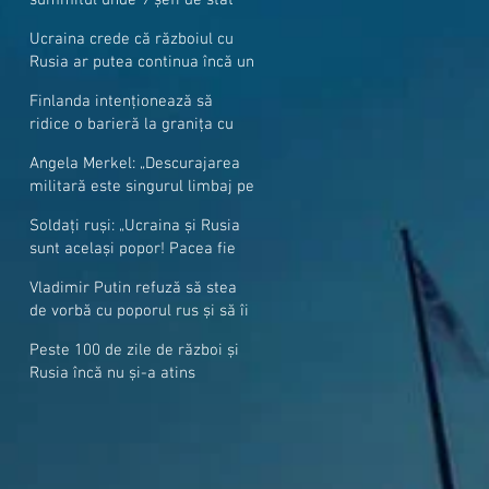
cer mai mulți soldați NATO la
Ucraina crede că războiul cu
granițe
Rusia ar putea continua încă un
an
Finlanda intenționează să
ridice o barieră la granița cu
Rusia
Angela Merkel: „Descurajarea
militară este singurul limbaj pe
care Putin îl înţelege”
Soldați ruși: „Ucraina și Rusia
sunt același popor! Pacea fie
cu voi, frați și surori”
Vladimir Putin refuză să stea
de vorbă cu poporul rus și să îi
răspundă la întrebări
Peste 100 de zile de război și
Rusia încă nu și-a atins
obiectivele sale militare
majore