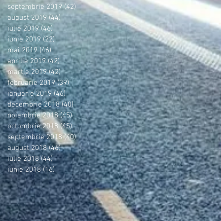
septembrie 2019
(42)
42 postări
august 2019
(44)
44 postări
iulie 2019
(46)
46 postări
iunie 2019
(22)
22 postări
mai 2019
(46)
46 postări
aprilie 2019
(42)
42 postări
martie 2019
(42)
42 postări
februarie 2019
(39)
39 postări
ianuarie 2019
(46)
46 postări
decembrie 2018
(40)
40 postări
noiembrie 2018
(45)
45 postări
octombrie 2018
(45)
45 postări
septembrie 2018
(40)
40 postări
august 2018
(46)
46 postări
iulie 2018
(44)
44 postări
iunie 2018
(16)
16 postări