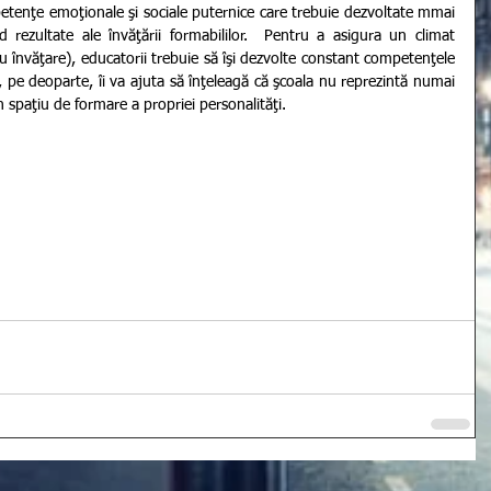
petenţe emoţionale şi sociale puternice care trebuie dezvoltate mmai 
nd rezultate ale învăţării formabililor.  Pentru a asigura un climat 
 învăţare), educatorii trebuie să îşi dezvolte constant competenţele 
 pe deoparte, îi va ajuta să înţeleagă că şcoala nu reprezintă numai 
 un spaţiu de formare a propriei personalităţi.