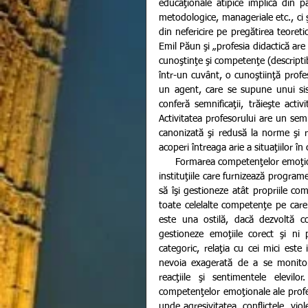
educaţionale atipice implică din p
metodologice, manageriale etc., ci 
din nefericire pe pregătirea teoret
Emil Păun şi „profesia didactică ar
cunoştinţe şi competenţe (descriptibi
într-un cuvânt, o cunoştiinţă profesi
un agent, care se supune unui sis
conferă semnificaţii, trăieşte acti
Activitatea profesorului are un semn
canonizată şi redusă la norme şi re
acoperi întreaga arie a situaţiilor în 
      Formarea competenţelor emoţionale pentru cadrele didactice trebuie să fie o prioritate pentru toate 
instituţiile care furnizează programe
să îşi gestioneze atât propriile com
toate celelalte competenţe pe care 
este una ostilă, dacă dezvoltă c
gestioneze emoţiile corect şi ni p
categoric, relaţia cu cei mici este
nevoia exagerată de a se monitoriz
reacţiile şi sentimentele elevil
competenţelor emoţionale ale profeso
unde agresivitatea, conflictele, viol