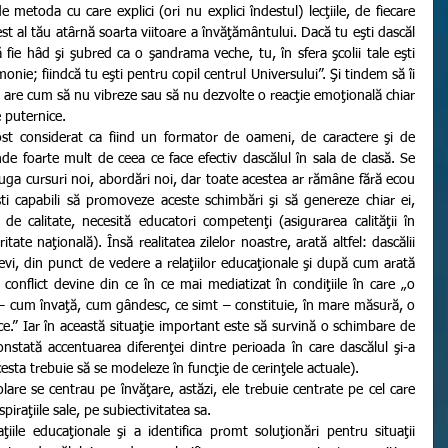
de metoda cu care explici (ori nu explici îndestul) lecţiile, de fiecare 
st al tău atârnă soarta viitoare a învăţământului. Dacă tu eşti dascăl 
fie hâd şi şubred ca o şandrama veche, tu, în sfera şcolii tale eşti 
nie; fiindcă tu eşti pentru copil centrul Universului”. Şi tindem să îi 
are cum să nu vibreze sau să nu dezvolte o reacţie emoţională chiar 
e puternice.
nde foarte mult de ceea ce face efectiv dascălul în sala de clasă. Se 
a cursuri noi, abordări noi, dar toate acestea ar rămâne fără ecou 
ti capabili să promoveze aceste schimbări şi să genereze chiar ei, 
de calitate, necesită educatori competenţi (asigurarea calităţii în 
tate naţională). Însă realitatea zilelor noastre, arată altfel: dascălii 
evi, din punct de vedere a relaţiilor educaţionale şi după cum arată 
onflict devine din ce în ce mai mediatizat în condiţiile în care „o 
r – cum învaţă, cum gândesc, ce simt – constituie, în mare măsură, o 
e.” Iar în această situaţie important este să survină o schimbare de 
nstată accentuarea diferenţei dintre perioada în care dascălul şi-a 
cesta trebuie să se modeleze în funcţie de cerinţele actuale).
piraţiile sale, pe subiectivitatea sa.