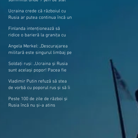
cer mai mulți soldați NATO la
Ucraina crede că războiul cu
granițe
Rusia ar putea continua încă un
an
Finlanda intenționează să
ridice o barieră la granița cu
Rusia
Angela Merkel: „Descurajarea
militară este singurul limbaj pe
care Putin îl înţelege”
Soldați ruși: „Ucraina și Rusia
sunt același popor! Pacea fie
cu voi, frați și surori”
Vladimir Putin refuză să stea
de vorbă cu poporul rus și să îi
răspundă la întrebări
Peste 100 de zile de război și
Rusia încă nu și-a atins
obiectivele sale militare
majore