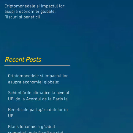
Medicamentele din Romania, cel
Criptomonedele și impactul lor
mai ieftine din intreaga UE
asupra economiei globale:
Riscuri și beneficii
Recent Posts
Criptomonedele și impactul lor
asupra economiei globale:
Riscuri și beneficii
Schimbările climatice la nivelul
UE: de la Acordul de la Paris la
pachetul Fit for 55
Beneficiile partajării datelor în
UE
Klaus Iohannis a găzduit
summitul unde 9 șefi de stat