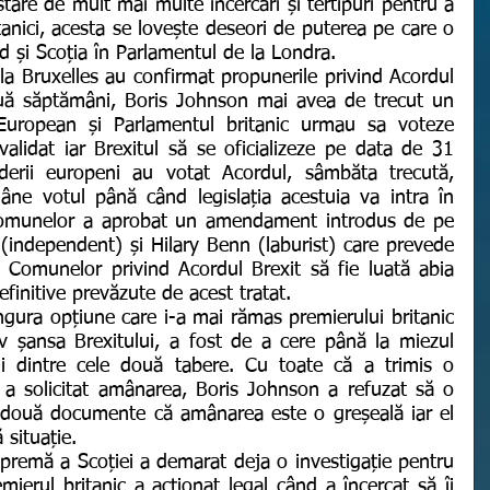
stare de mult mai multe încercări și tertipuri pentru a 
itanici, acesta se lovește deseori de puterea pe care o 
d și Scoția în Parlamentul de la Londra.
uă săptămâni, Boris Johnson mai avea de trecut un 
European și Parlamentul britanic urmau sa voteze 
alidat iar Brexitul să se oficializeze pe data de 31 
derii europeni au votat Acordul, sâmbăta trecută, 
ne votul până când legislația acestuia va intra în 
Comunelor a aprobat un amendament introdus de pe 
 (independent) și Hilary Benn (laburist) care prevede 
 Comunelor privind Acordul Brexit să fie luată abia 
efinitive prevăzute de acest tratat.
v șansa Brexitului, a fost de a cere până la miezul 
ii dintre cele două tabere. Cu toate că a trimis o 
 a solicitat amânarea, Boris Johnson a refuzat să o 
 două documente că amânarea este o greșeală iar el 
 situație.
emierul britanic a acționat legal când a încercat să îi 