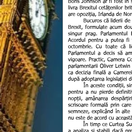
Boris Johnson ar fi fost în 
livra Brexitul cetățenilor br
are opoziția, Irlanda de Nor
        Bucuros că liderii de la Bruxelles au confirmat propunerile privind Acordul 
Brexit, formulate acum do
singur prag. Parlamentul 
Acordul pentru a putea fi v
octombrie. Cu toate că li
Parlamentul a decis să amâ
vigoare. Practic, Camera 
parlamentarii Oliver Letwin
ca decizia finală a Camerei
după adoptarea legislației d
        În aceste condiții, singura opțiune care i-a mai rămas premierului britanic 
pentru a nu pierde definiti
nopții, amânarea despărțir
scrisoare formală prin care
semneze, explicând în alte
nu este de acord cu această
        În timp ce Curtea Supremă a Scoției a demarat deja o investigație pentru 
a analiza și stabili dacă pr