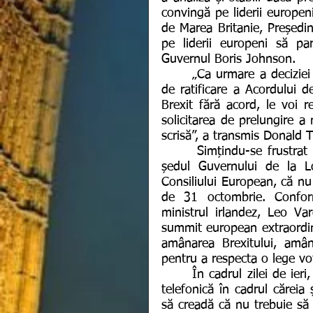
convingă pe liderii europeni
de Marea Britanie, Președin
pe liderii europeni să par
Guvernul Boris Johnson.
      „Ca urmare a deciziei premierului Boris Johnson de a întrerupe procedura 
de ratificare a Acordului d
Brexit fără acord, le voi 
solicitarea de prelungire a
scrisă”, a transmis Donald T
      Simțindu-se frustrat de această situație în care a fost pus fără voia sa, 
ședul Guvernului de la Lo
Consiliului European, că nu
de 31 octombrie. Conform
ministrul irlandez, Leo Var
summit european extraordina
amânarea Brexitului, amân
pentru a respecta o lege vot
      În cadrul zilei de ieri, Donald Tusk și Boris Johnson au avut o convorbire 
telefonică în cadrul căreia 
să creadă că nu trebuie să f