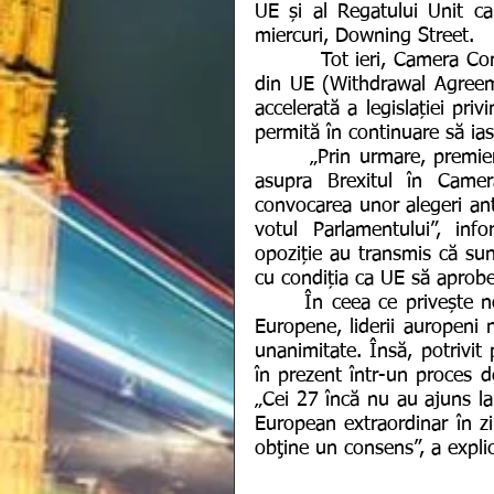
UE și al Regatului Unit c
miercuri, Downing Street.
         Tot ieri, Camera Comunelor a aprobat legea privind acordul de retragere 
din UE (Withdrawal Agreeme
accelerată a legislației pri
permită în continuare să ia
       „Prin urmare, premierul Boris Johnson a suspendat examinarea acordului 
asupra Brexitul în Camer
convocarea unor alegeri ant
votul Parlamentului”, info
opoziție au transmis că sun
cu condiția ca UE să aprobe
      În ceea ce privește noul termen privind separarea Marii Britanii și Uniunii 
Europene, liderii auropeni 
unanimitate. Însă, potrivit
în prezent într-un proces d
„Cei 27 încă nu au ajuns la
European extraordinar în zi
obţine un consens”, a explic