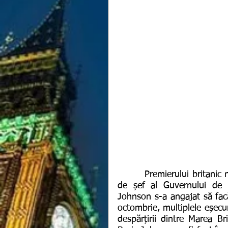
        Premierului britanic nu îi place să piardă și cum, l-a preluarea mandatului 
de șef al Guvernului de la
Johnson s-a angajat să facă 
octombrie, multiplele eșecu
despărțirii dintre Marea B