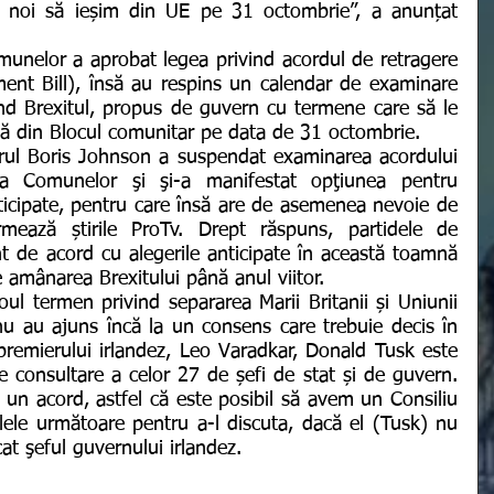
a noi să ieșim din UE pe 31 octombrie”, a anunțat 
nt Bill), însă au respins un calendar de examinare 
vind Brexitul, propus de guvern cu termene care să le 
să din Blocul comunitar pe data de 31 octombrie.
a Comunelor şi şi-a manifestat opţiunea pentru 
icipate, pentru care însă are de asemenea nevoie de 
rmează știrile ProTv. Drept răspuns, partidele de 
t de acord cu alegerile anticipate în această toamnă 
 amânarea Brexitului până anul viitor.
nu au ajuns încă la un consens care trebuie decis în 
 premierului irlandez, Leo Varadkar, Donald Tusk este 
e consultare a celor 27 de șefi de stat și de guvern. 
 un acord, astfel că este posibil să avem un Consiliu 
lele următoare pentru a-l discuta, dacă el (Tusk) nu 
at şeful guvernului irlandez.