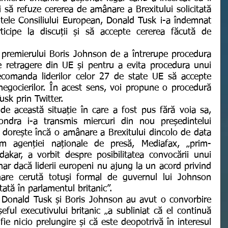
 să refuze cererea de amânare a Brexitului solicitată 
tele Consiliului European, Donald Tusk i-a îndemnat 
ticipe la discuții și să accepte cererea făcută de 
e retragere din UE și pentru a evita procedura unui 
recomanda liderilor celor 27 de state UE să accepte 
 negocierilor. În acest sens, voi propune o procedură 
usk prin Twitter.
ndra i-a transmis miercuri din nou președintelui 
 dorește încă o amânare a Brexitului dincolo de data 
 agenției naționale de presă, Mediafax, „prim-
dakar, a vorbit despre posibilitatea convocării unui 
r dacă liderii europeni nu ajung la un acord privind 
are cerută totuşi formal de guvernul lui Johnson 
ată în parlamentul britanic”.
șeful executivului britanic „a subliniat că el continuă 
ie nicio prelungire și că este deopotrivă în interesul 