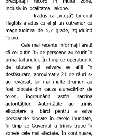
precipitații record în multe zone, 
inclusiv în localitatea Hakone.
           Tradus ca „viteză”, taifunul 
Hagibis a adus cu el și un cutremur cu 
magnitudinea de 5,7 grade, zguduind 
Tokyo.
        Cele mai recente informații arată 
că cel puțin 35 de persoane au murit în 
urma taifunului. În timp ce operațiunile 
de căutare și salvare se află în 
desfășurare, aproximativ 21 de râuri s-
au revărsat, iar mai multe drumuri au 
fost blocate din cauza alunecărilor de 
teren, îngreunând astfel sarcina 
autorităților. Autoritățile au trimis 
elicoptere și bărci pentru a salva 
persoanele blocate în casele inundate, 
în timp ce Guvernul a trimis trupe în 
zonele cele mai afectate. În continuare, 