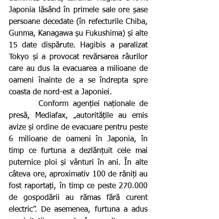
Japonia lăsând în primele sale ore șase 
persoane decedate (în refecturile Chiba, 
Gunma, Kanagawa șu Fukushima) și alte 
15 date dispărute. Hagibis a paralizat 
Tokyo și a provocat revărsarea râurilor 
care au dus la evacuarea a milioane de 
oameni înainte de a se îndrepta spre 
coasta de nord-est a Japoniei.
       Conform agenției naționale de 
presă, Mediafax, „autoritățile au emis 
avize și ordine de evacuare pentru peste 
6 milioane de oameni în Japonia, în 
timp ce furtuna a dezlănțuit cele mai 
puternice ploi și vânturi în ani. În alte 
câteva ore, aproximativ 100 de răniți au 
fost raportați, în timp ce peste 270.000 
de gospodării au rămas fără curent 
electric”. De asemenea, furtuna a adus 