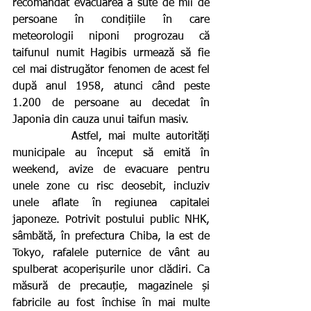
recomandat evacuarea a sute de mii de 
persoane în condițiile în care 
meteorologii niponi progrozau că 
taifunul numit Hagibis urmează să fie 
cel mai distrugător fenomen de acest fel 
după anul 1958, atunci când peste 
1.200 de persoane au decedat în 
Japonia din cauza unui taifun masiv.
         Astfel, mai multe autorități 
municipale au început să emită în 
weekend, avize de evacuare pentru 
unele zone cu risc deosebit, incluziv 
unele aflate în regiunea capitalei 
japoneze. Potrivit postului public NHK, 
sâmbătă, în prefectura Chiba, la est de 
Tokyo, rafalele puternice de vânt au 
spulberat acoperișurile unor clădiri. Ca 
măsură de precauție, magazinele și 
fabricile au fost închise în mai multe 