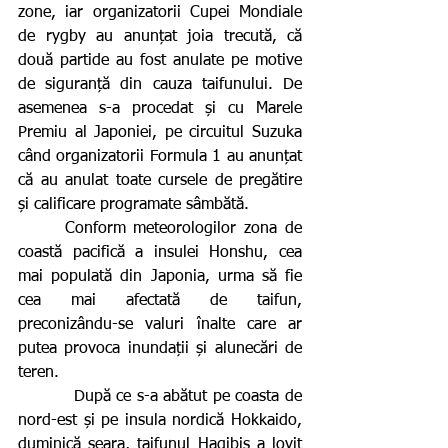
zone, iar organizatorii Cupei Mondiale 
de rygby au anunțat joia trecută, că 
două partide au fost anulate pe motive 
de siguranță din cauza taifunului. De 
asemenea s-a procedat și cu Marele 
Premiu al Japoniei, pe circuitul Suzuka 
când organizatorii Formula 1 au anunțat 
că au anulat toate cursele de pregătire 
și calificare programate sâmbătă.
      Conform meteorologilor zona de 
coastă pacifică a insulei Honshu, cea 
mai populată din Japonia, urma să fie 
cea mai afectată de taifun, 
preconizându-se valuri înalte care ar 
putea provoca inundații și alunecări de 
teren.
          După ce s-a abătut pe coasta de 
nord-est și pe insula nordică Hokkaido, 
duminică seara, taifunul Hagibis a lovit 