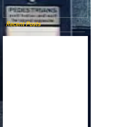
Recent Posts
Criptomonedele și impactul lor asupra
economiei globale: Riscuri și beneficii
Schimbările climatice la nivelul UE: de la
Acordul de la Paris la pachetul Fit for 55
Beneficiile partajării datelor în UE
Klaus Iohannis a găzduit summitul unde 9 șefi de
stat cer mai mulți soldați NATO la granițe
Ucraina crede că războiul cu Rusia ar putea
continua încă un an