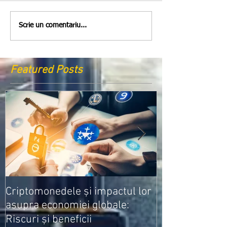
Scrie un comentariu...
Featured Posts
Medicamentele
Criptomonedele și impactul lor
cele mai ieftin
asupra economiei globale:
Riscuri și beneficii