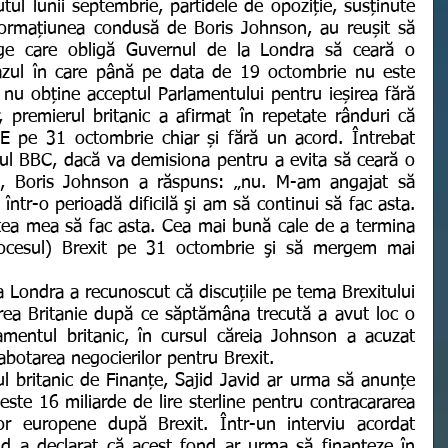
ormațiunea condusă de Boris Johnson, au reușit să 
ge care obligă Guvernul de la Londra să ceară o 
azul în care până pe data de 19 octombrie nu este 
u obține acceptul Parlamentului pentru ieșirea fără 
 premierul britanic a afirmat în repetate rânduri că 
E pe 31 octombrie chiar și fără un acord. Întrebat 
tul BBC, dacă va demisiona pentru a evita să ceară o 
, Boris Johnson a răspuns: „nu. M-am angajat să 
într-o perioadă dificilă şi am să continui să fac asta. 
tea mea să fac asta. Cea mai bună cale de a termina 
rocesul) Brexit pe 31 octombrie şi să mergem mai 
area Britanie după ce săptămâna trecută a avut loc o 
amentul britanic, în cursul căreia Johnson a acuzat 
abotarea negocierilor pentru Brexit.
ste 16 miliarde de lire sterline pentru contracararea 
ilor europene după Brexit. Într-un interviu acordat 
id a declarat că acest fond ar urma să finanțeze în 