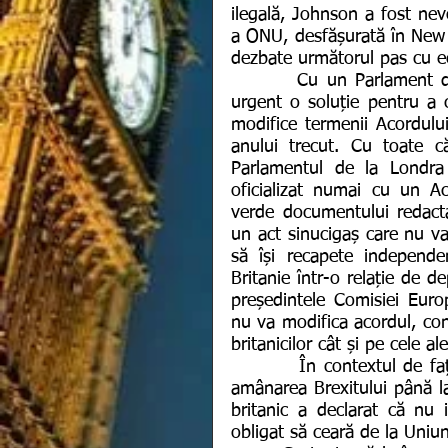
ilegală, Johnson a fost nevo
a ONU, desfășurată în New Y
dezbate următorul pas cu ec
        Cu un Parlament din nou activ, premierul britanic trebuie să găsească 
urgent o soluție pentru a
modifice termenii Acordului
anului trecut. Cu toate c
Parlamentul de la Londra 
oficializat numai cu un Ac
verde documentului redact
un act sinucigaș care nu va 
să își recapete independe
Britanie într-o relație de 
președintele Comisiei Euro
nu va modifica acordul, con
britanicilor cât și pe cele al
         În contextul de față, specialiștii cred că cea mai probabilă soluție ar fi 
amânarea Brexitului până la 
britanic a declarat că nu 
obligat să ceară de la Uni