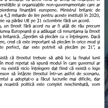
versitățile și organizațiile non-guvernamentale care ar 
erderea finanțării europene. Ministrul britanic de 
 4,3 miliarde de lire pentru aceste instituții în 2020, 
anie va părăsi UE pe 31 octombrie fără un acord.
niunea Europeană și a adăugat că renunțarea la Brexit 
ea britanică. „Sperăm să plecăm cu o înţelegere. Dacă 
re, cred că este important să plecăm în orice mod şi 
e perfect, dar este potrivit să plecăm pe 31”, a 
 în mod repetat să spună modul în care guvernul ar 
nu există nicio înțelegere dat fiind că există o lege 
nson să întârzie Brexitul într-un astfel de scenariu. 
tul a adoptat-o ​​a făcut lucrurile mai dificile, dar 
a noastră politică este complet neschimbată, vom 