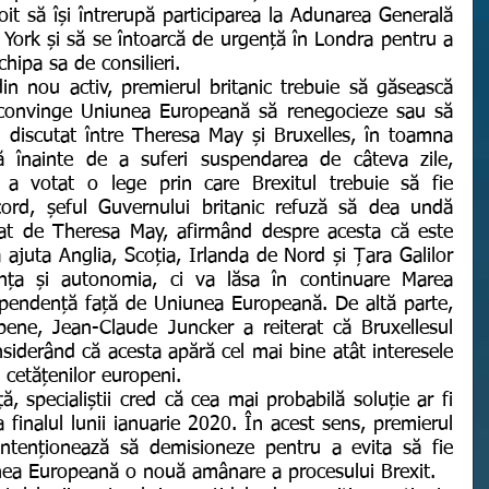
it să își întrerupă participarea la Adunarea Generală 
ork și să se întoarcă de urgență în Londra pentru a 
hipa sa de consilieri.
 convinge Uniunea Europeană să renegocieze sau să 
 discutat între Theresa May și Bruxelles, în toamna 
ă înainte de a suferi suspendarea de câteva zile, 
a votat o lege prin care Brexitul trebuie să fie 
ord, șeful Guvernului britanic refuză să dea undă 
at de Theresa May, afirmând despre acesta că este 
ajuta Anglia, Scoția, Irlanda de Nord și Țara Galilor 
nța și autonomia, ci va lăsa în continuare Marea 
dependență față de Uniunea Europeană. De altă parte, 
pene, Jean-Claude Juncker a reiterat că Bruxellesul 
siderând că acesta apără cel mai bine atât interesele 
e cetățenilor europeni.
finalul lunii ianuarie 2020. În acest sens, premierul 
intenționează să demisioneze pentru a evita să fie 
unea Europeană o nouă amânare a procesului Brexit.