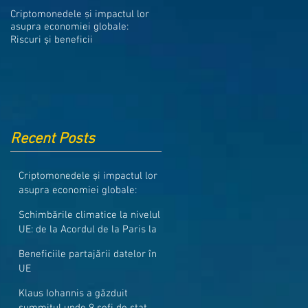
Medicamentele din Romania, cel
Criptomonedele și impactul lor
mai ieftine din intreaga UE
asupra economiei globale:
Riscuri și beneficii
Recent Posts
Criptomonedele și impactul lor
asupra economiei globale:
Riscuri și beneficii
Schimbările climatice la nivelul
UE: de la Acordul de la Paris la
pachetul Fit for 55
Beneficiile partajării datelor în
UE
Klaus Iohannis a găzduit
summitul unde 9 șefi de stat