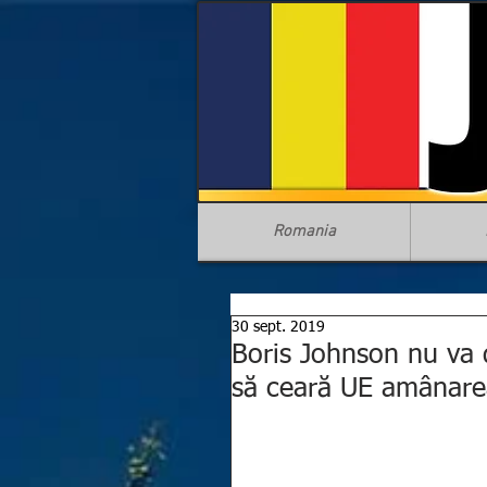
Romania
30 sept. 2019
Boris Johnson nu va d
să ceară UE amânare