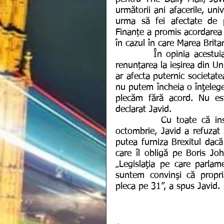
următorii ani afacerile, uni
urma să fei afectate de pi
Finanțe a promis acordarea a
în cazul în care Marea Brit
         În opinia acestuia, un Brexit fără acord nu ar fi atât de rău precum 
renunțarea la ieșirea din U
ar afecta puternic societat
nu putem încheia o înţelege
plecăm fără acord. Nu est
declarat Javid.
         Cu toate că insistă că Brexitul trebuie să aibă loc la finalul lunii 
octombrie, Javid a refuzat
putea furniza Brexitul dacă 
care îl obligă pe Boris Joh
„Legislaţia pe care parlamen
suntem convinşi că propri
pleca pe 31”, a spus Javid.