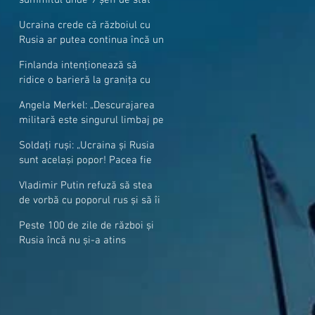
cer mai mulți soldați NATO la
Ucraina crede că războiul cu
granițe
Rusia ar putea continua încă un
an
Finlanda intenționează să
ridice o barieră la granița cu
Rusia
Angela Merkel: „Descurajarea
militară este singurul limbaj pe
care Putin îl înţelege”
Soldați ruși: „Ucraina și Rusia
sunt același popor! Pacea fie
cu voi, frați și surori”
Vladimir Putin refuză să stea
de vorbă cu poporul rus și să îi
răspundă la întrebări
Peste 100 de zile de război și
Rusia încă nu și-a atins
obiectivele sale militare
majore