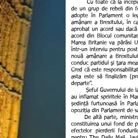
       Cu toate că la începutul lunii septembrie, partidele de opoziție, susținute 
de un grup de rebeli din f
adopte în Parlament o le
amânare a Brexitului, în c
aprobat un acord sau dacă n
acord din Blocul comunitar,
Marea Britanie va părăsi U
într-un interviu pentru pos
nouă amânare a Brexitului
conduc partidul şi ţara mea 
Cred că este responsabilita
asta este să finalizăm (p
departe”.
        Șeful Guvernului de la Londra a recunoscut că discuțiile pe tema Brexitului 
au inflamat spriritele în M
ședință furtunoasă în Parl
opoziția din Parlament de s
      De altă parte, ministrul britanic de Finanțe, Sajid Javid ar urma să anunțe 
constituirea unui fond de pe
efectelor pierderii fondur
pentru The Daily Mail, Jav