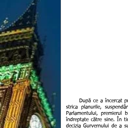
      După ce a încercat prin toate mijloacele să oprească opoziția din a-i mai 
strica planurile, suspendâ
Parlamentului, premierul b
îndreptate către sine. În t
decizia Gurvernului de a 