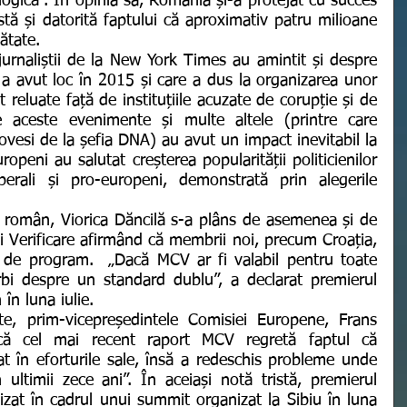
ogică”. În opinia sa, România și-a protejat cu succes 
tă și datorită faptului că aproximativ patru milioane 
ătate.  
 a avut loc în 2015 și care a dus la organizarea unor 
 reluate față de instituțiile acuzate de corupție și de 
e aceste evenimente și multe altele (printre care 
vesi de la șefia DNA) au avut un impact inevitabil la 
uropeni au salutat creșterea popularității politicienilor 
erali și pro-europeni, demonstrată prin alegerile 
Verificare afirmând că membrii noi, precum Croația, 
 de program.  „Dacă MCV ar fi valabil pentru toate 
i despre un standard dublu”, a declarat premierul 
n luna iulie.
ă cel mai recent raport MCV regretă faptul că 
 în eforturile sale, însă a redeschis probleme unde 
ultimii zece ani”. În aceiași notă tristă, premierul 
zat în cadrul unui summit organizat la Sibiu în luna 