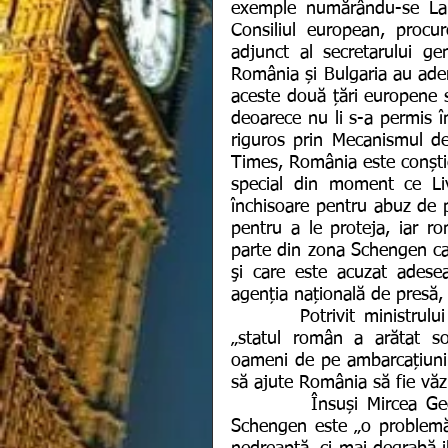
exemple numărându-se Lau
Consiliul european, procu
adjunct al secretarului ge
România și Bulgaria au ade
aceste două țări europene su
deoarece nu li s-a permis î
riguros prin Mecanismul d
Times, România este conștie
special din moment ce Liv
închisoare pentru abuz de p
pentru a le proteja, iar r
parte din zona Schengen ca 
şi care este acuzat adesea
agenția națională de presă,
       Potrivit ministrului delegat pentru Afaceri Europene, George Ciamba, 
„statul român a arătat soli
oameni de pe ambarcațiunile 
să ajute România să fie văzut
         Însuși Mircea Geoană crede că problema privind aderarea la spațiul 
Schengen este „o problemă 