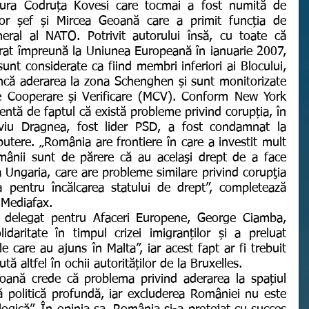
ra Codruța Kovesi care tocmai a fost numită de 
ror șef și Mircea Geoană care a primit funcția de 
neral al NATO. Potrivit autorului însă, cu toate că 
rat împreună la Uniunea Europeană în ianuarie 2007, 
nt considerate ca fiind membri inferiori ai Blocului, 
ncă aderarea la zona Schenghen și sunt monitorizate 
e Cooperare și Verificare (MCV). Conform New York 
ntă de faptul că există probleme privind corupția, în 
iu Dragnea, fost lider PSD, a fost condamnat la 
utere. „România are frontiere în care a investit mult 
omânii sunt de părere că au acelaşi drept de a face 
Ungaria, care are probleme similare privind corupţia 
 pentru încălcarea statului de drept”, completează 
 Mediafax.
daritate în timpul crizei imigranților și a preluat 
care au ajuns în Malta”, iar acest fapt ar fi trebuit 
ă altfel în ochii autorităților de la Bruxelles.
politică profundă, iar excluderea României nu este 