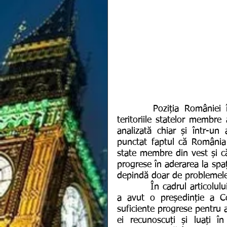
       Poziția României în Uniunea Europeană nu este cunoscută doar pe 
teritoriile statelor membre
analizată chiar și într-un
punctat faptul că România 
state membre din vest și că 
progrese în aderarea la spaț
depindă doar de problemele
          În cadrul articolului, ajurnaliștii americani au precizat faptul că România 
a avut o președinție a Co
suficiente progrese pentru a 
ei recunoscuți și luați î