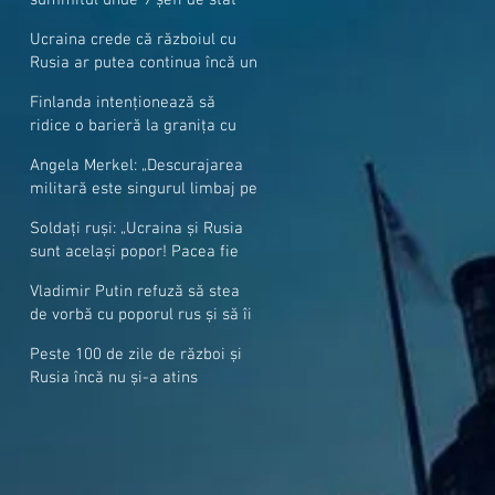
cer mai mulți soldați NATO la
Ucraina crede că războiul cu
granițe
Rusia ar putea continua încă un
an
Finlanda intenționează să
ridice o barieră la granița cu
Rusia
Angela Merkel: „Descurajarea
militară este singurul limbaj pe
care Putin îl înţelege”
Soldați ruși: „Ucraina și Rusia
sunt același popor! Pacea fie
cu voi, frați și surori”
Vladimir Putin refuză să stea
de vorbă cu poporul rus și să îi
răspundă la întrebări
Peste 100 de zile de război și
Rusia încă nu și-a atins
obiectivele sale militare
majore