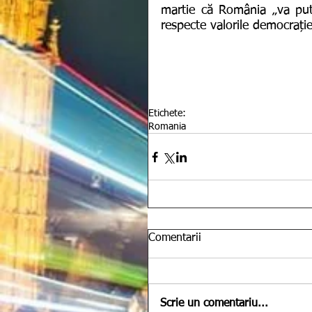
martie că România „va put
respecte valorile democrației
Etichete:
Romania
Comentarii
Scrie un comentariu...