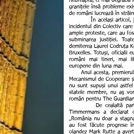
nedreaptă, ci mai degrabă il
granițele însă probleme exis
de români lucrează în străin
          În același articol, jurnaliștii de la New York Times au amintit și despre 
incidentul din Colectiv care
ample proteste, care au fost
subminarea justiției. Toat
demiterea Laurei Codruța Ko
Bruxelles. Totuși, oficialii e
români mai tineri, mai lib
europene din luna mai.
      Anul acesta, premierul român, Viorica Dăncilă s-a plâns de asemenea și de 
Mecanismul de Cooperare și 
nu sunt supuși unui astfel
statele membre, nu aş vorb
român pentru The Guardian î
        De cealaltă parte, prim-vicepreședintele Comisiei Europene, Frans 
Timmermans a declarat c
„România nu doar a stagnat
au fost făcute progrese în 
olandez Mark Rutte a averti