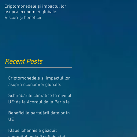
Medicamentele din Romania, cel
Criptomonedele și impactul lor
mai ieftine din intreaga UE
asupra economiei globale:
Riscuri și beneficii
Recent Posts
Criptomonedele și impactul lor
asupra economiei globale:
Riscuri și beneficii
Schimbările climatice la nivelul
UE: de la Acordul de la Paris la
pachetul Fit for 55
Beneficiile partajării datelor în
UE
Klaus Iohannis a găzduit
summitul unde 9 șefi de stat