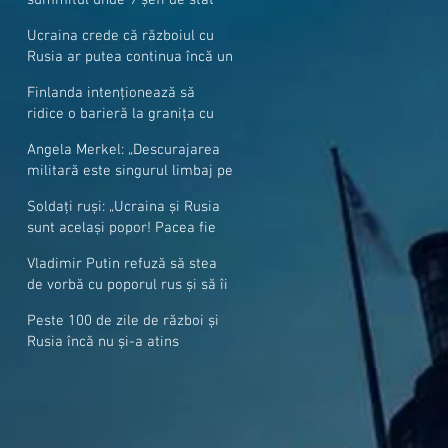
cer mai mulți soldați NATO la
Ucraina crede că războiul cu
granițe
Rusia ar putea continua încă un
an
Finlanda intenționează să
ridice o barieră la granița cu
Rusia
Angela Merkel: „Descurajarea
militară este singurul limbaj pe
care Putin îl înţelege”
Soldați ruși: „Ucraina și Rusia
sunt același popor! Pacea fie
cu voi, frați și surori”
Vladimir Putin refuză să stea
de vorbă cu poporul rus și să îi
răspundă la întrebări
Peste 100 de zile de război și
Rusia încă nu și-a atins
obiectivele sale militare
majore