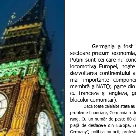
       Germania a fost întotdeauna puterea centrală a Europei, dominând 
sectoare precum economia, s
Puțini sunt cei care nu cun
locomotiva Europei, poate t
dezvoltarea continentului a
mai importante componen
membră a NATO; parte din 
cu franceza și engleza, ge
blocului comunitar).
           Dacă toate celelalte s
probleme financiare, Germania a do
rang. Cu un număr de peste 80 de
piață de desfacere din Europa, r
Germany”, politica muncii, profesi