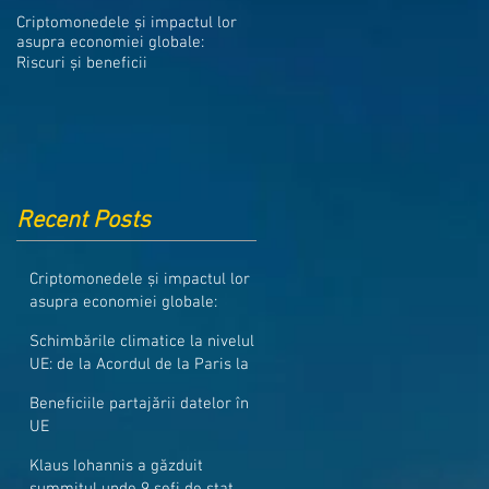
Medicamentele din Romania, cel
Criptomonedele și impactul lor
mai ieftine din intreaga UE
asupra economiei globale:
Riscuri și beneficii
Recent Posts
Criptomonedele și impactul lor
asupra economiei globale:
Riscuri și beneficii
Schimbările climatice la nivelul
UE: de la Acordul de la Paris la
pachetul Fit for 55
Beneficiile partajării datelor în
UE
Klaus Iohannis a găzduit
summitul unde 9 șefi de stat