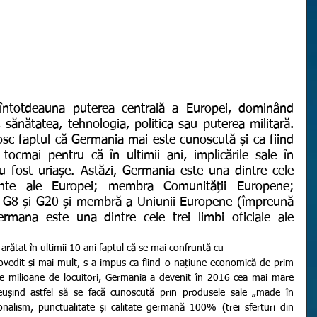
ănătatea, tehnologia, politica sau puterea militară. 
osc faptul că Germania mai este cunoscută și ca fiind 
ocmai pentru că în ultimii ani, implicările sale în 
u fost uriașe. Astăzi, Germania este una dintre cele 
te ale Europei; membra Comunității Europene; 
G8 și G20 și membră a Uniunii Europene (împreună 
rmana este una dintre cele trei limbi oficiale ale 
tate au arătat în ultimii 10 ani faptul că se mai confruntă cu
vedit și mai mult, s-a impus ca fiind o națiune economică de prim 
 milioane de locuitori, Germania a devenit în 2016 cea mai mare 
eușind astfel să se facă cunoscută prin produsele sale „made în 
onalism, punctualitate și calitate germană 100% (trei sferturi din 