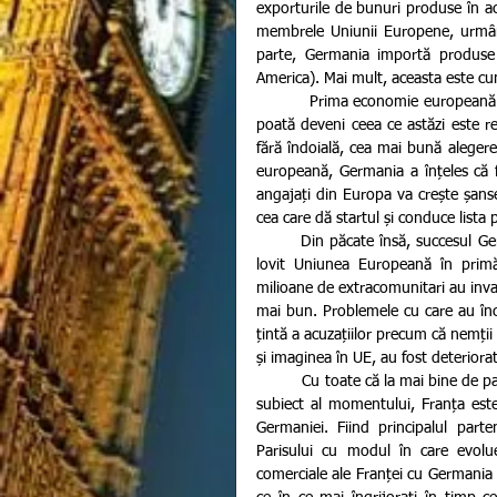
exporturile de bunuri produse în a
membrele Uniunii Europene, urmând
parte, Germania importă produse
America). Mai mult, aceasta este cu
           Prima economie europeană are secretele ei în ceea ce privește parcursul pe care l-a urmat ca să 
poată deveni ceea ce astăzi este re
fără îndoială, cea mai bună alegere
europeană, Germania a înțeles că f
angajați din Europa va crește șansel
cea care dă startul și conduce lista p
        Din păcate însă, succesul Germaniei a început să se deterioreze odată cu criza umanitară care a 
lovit Uniunea Europeană în primă
milioane de extracomunitari au invad
mai bun. Problemele cu care au înce
țintă a acuzațiilor precum că nemții
și imaginea în UE, au fost deteriora
          Cu toate că la mai bine de patru ani de la declanșarea acestei crize, Brexitul este cel mai dezbătut 
subiect al momentului, Franța este
Germaniei. Fiind principalul parte
Parisului cu modul în care evolu
comerciale ale Franței cu Germania es