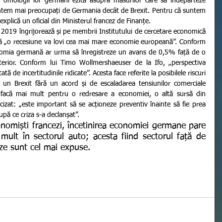
e omologii lor germani ezită asupra măsurilor care să îndepărteze 
ntem mai preocupați de Germania decât de Brexit. Pentru că suntem 
xplică un oficial din Ministerul francez de Finanțe.
că „o recesiune va lovi cea mai mare economie europeană”. Conform 
onomia germană ar urma să înregistreze un avans de 0,5% față de o 
erior. Conform lui Timo Wollmershaeuser de la Ifo, „perspectiva 
ă de incertitudinile ridicate”. Acesta face referite la posibilele riscuri 
un Brexit fără un acord și de escaladarea tensiunilor comerciale 
 facă mai mult pentru o redresare a economiei, o altă sursă din 
cizat: „este important să se acționeze preventiv înainte să fie prea 
upă ce criza s-a declanșat”.
ult în sectorul auto; acesta fiind sectorul față de 
ze sunt cel mai expuse.