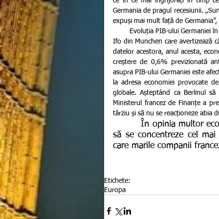
ce în ce mai îngrijorați în timp c
Germania de pragul recesiunii. „Su
expuși mai mult față de Germania”, e
        Evoluția PIB-ului Germaniei în 2019 îngrijorează și pe membrii Institutului de cercetare economică 
Ifo din Munchen care avertizează 
datelor acestora, anul acesta, ec
creștere de 0,6% previzionată ant
asupra PIB-ului Germaniei este afectat
la adresa economiei provocate de 
globale. Așteptând ca Berlinul să
Ministerul francez de Finanțe a pre
târziu și să nu se reacționeze abia d
         În opinia multor economiști francezi, încetinirea economiei germane pare 
să se concentreze cel mai m
care marile companii france
Etichete:
Europa