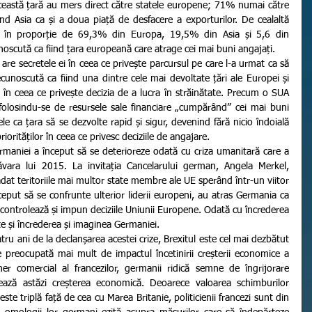
ceastă țară au mers direct către statele europene; 71% numai către 
 Asia ca și a doua piață de desfacere a exporturilor. De cealaltă 
 în proporție de 69,3% din Europa, 19,5% din Asia și 5,6 din 
noscută ca fiind țara europeană care atrage cei mai buni angajați.
cunoscută ca fiind una dintre cele mai devoltate țări ale Europei și 
 în ceea ce privește decizia de a lucra în străinătate. Precum o SUA 
olosindu-se de resursele sale financiare „cumpărând” cei mai buni 
e ca țara să se dezvolte rapid și sigur, devenind fără nicio îndoială 
riorităților în ceea ce privesc deciziile de angajare.
vara lui 2015. La invitația Cancelarului german, Angela Merkel, 
at teritoriile mai multor state membre ale UE sperând într-un viitor 
put să se confrunte ulterior liderii europeni, au atras Germania ca 
 controlează și impun deciziile Uniunii Europene. Odată cu încrederea 
te și încrederea și imaginea Germaniei.
 preocupată mai mult de impactul încetinirii creșterii economice a 
ner comercial al francezilor, germanii ridică semne de îngrijorare 
ează astăzi creșterea economică. Deoarece valoarea schimburilor 
te triplă față de cea cu Marea Britanie, politicienii francezi sunt din 