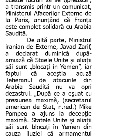
aceste lucruri să se oprească”, 
a transmis printr-un comunicat, 
Ministerul Afacerilor Externe de 
la Paris, anunțând că Franța 
este complet solidară cu Arabia 
Saudită.
        De altă parte, Ministrul 
iranian de Externe, Javad Zarif, 
a declarat duminică după-
amiază că Staele Unite și aliații 
săi sunt „blocați în Yemen”, iar 
faptul că aceștia acuză 
Teheranul de atacurile din 
Arabia Saudită nu va opri 
dezastrul. „După ce a eşuat cu 
presiunea maximă, (secretarul 
american de Stat, n.red.) Mike 
Pompeo a ajuns la decepţie 
maximă. Statele Unite şi aliaţii 
săi sunt blocaţi în Yemen din 
cauza iluziei că armamentul 