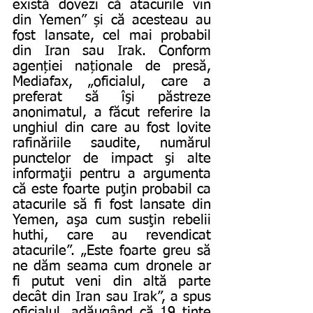
există dovezi că atacurile vin 
din Yemen” și că acesteau au 
fost lansate, cel mai probabil 
din Iran sau Irak. Conform 
agenției naționale de presă, 
Mediafax, „oficialul, care a 
preferat să îşi păstreze 
anonimatul, a făcut referire la 
unghiul din care au fost lovite 
rafinăriile saudite, numărul 
punctelor de impact şi alte 
informaţii pentru a argumenta 
că este foarte puţin probabil ca 
atacurile să fi fost lansate din 
Yemen, aşa cum susţin rebelii 
huthi, care au revendicat 
atacurile”. „Este foarte greu să 
ne dăm seama cum dronele ar 
fi putut veni din altă parte 
decât din Iran sau Irak”, a spus 
oficialul, adăugând că 19 ţinte 