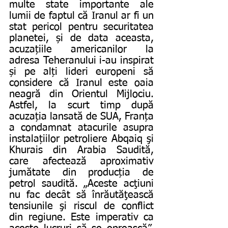
multe state importante ale 
lumii de faptul că Iranul ar fi un 
stat pericol pentru securitatea 
planetei, și de data aceasta, 
acuzațiile americanilor la 
adresa Teheranului i-au inspirat 
și pe alți lideri europeni să 
considere că Iranul este oaia 
neagră din Orientul Mijlociu. 
Astfel, la scurt timp după 
acuzația lansată de SUA, Franța 
a condamnat atacurile asupra 
instalațiilor petroliere Abqaiq şi 
Khurais din Arabia Saudită, 
care afectează aproximativ 
jumătate din producția de 
petrol saudită. „Aceste acţiuni 
nu fac decât să înrăutăţească 
tensiunile şi riscul de conflict 
din regiune. Este imperativ ca 