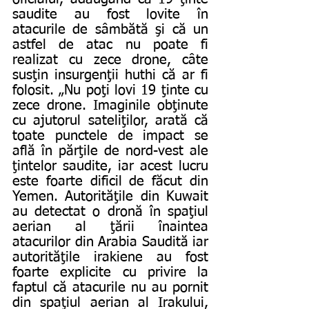
saudite au fost lovite în 
atacurile de sâmbătă şi că un 
astfel de atac nu poate fi 
realizat cu zece drone, câte 
susţin insurgenţii huthi că ar fi 
folosit. „Nu poţi lovi 19 ţinte cu 
zece drone. Imaginile obţinute 
cu ajutorul sateliţilor, arată că 
toate punctele de impact se 
află în părţile de nord-vest ale 
ţintelor saudite, iar acest lucru 
este foarte dificil de făcut din 
Yemen. Autorităţile din Kuwait 
au detectat o dronă în spaţiul 
aerian al ţării înaintea 
atacurilor din Arabia Saudită iar 
autorităţile irakiene au fost 
foarte explicite cu privire la 
faptul că atacurile nu au pornit 
din spaţiul aerian al Irakului, 