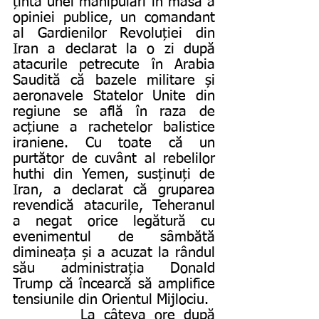
ținta unei manipulări în masă a 
opiniei publice, un comandant 
al Gardienilor Revoluției din 
Iran a declarat la o zi după 
atacurile petrecute în Arabia 
Saudită că bazele militare și 
aeronavele Statelor Unite din 
regiune se află în raza de 
acțiune a rachetelor balistice 
iraniene. Cu toate că un 
purtător de cuvânt al rebelilor 
huthi din Yemen, susținuți de 
Iran, a declarat că gruparea 
revendică atacurile, Teheranul 
a negat orice legătură cu 
evenimentul de sâmbătă 
dimineața și a acuzat la rândul 
său administrația Donald 
Trump că încearcă să amplifice 
tensiunile din Orientul Mijlociu.
        La câteva ore după 