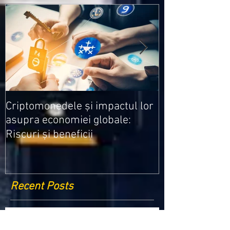
Medicamentele
Criptomonedele și impactul lor
cele mai ieftin
asupra economiei globale:
Riscuri și beneficii
Recent Posts
Criptomonedele și impactul lor asupra
economiei globale: Riscuri și beneficii