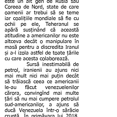
este un alt gen de Rusia sau 
Coreea de Nord, state de care 
oamenii ar trebui să se teme 
iar coalițiile mondiale să fie cu 
ochii pe ele, Teheranul se 
apără susținând că această 
atitudine a americanilor nu este 
altceva decât o manipulare în 
masă pentru a discredita Iranul 
și a-l izola astfel de toate țările 
cu care acesta colaborează.
        Sursă inestimabilă de 
petrol, iranienii au ajuns nici 
mai mult nici mai puțin decât 
să trăiască ceea ce americanii 
le-au făcut venezuelenilor 
cărora, convingînd mai multe 
țări să nu mai cumpere petrolul 
sud-americanilor, a ajuns să 
ducă Venezuela într-o sărăcie 
cruntă. În primăvara lui 2018, 