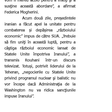
vom fi mereu acolo pentru a însoţi şi a 
susţine această abordare”, a afirmat 
Federica Mogherini.
        Acum două zile, președintele 
iranian a făcut apel la unitate pentru 
combaterea și depășirea „războiului 
economic” impus de către SUA. „Trebuie 
să fim uniţi în această luptă, pentru a 
câştiga războiul economic lansat de 
Statele Unite împotriva Iranului”, a 
transmis Rouhani într-un discurs 
televizat. Totuși, potrivit liderului de la 
Teheran, „negocierile cu Statele Unite 
privind programul nuclear şi balistic nu 
vor începe dacă Administraţia de la 
Washington nu va ridica sancţiunile 
impuse Iranului”.