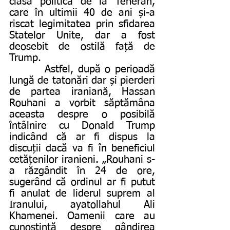
clasa politică de la Teheran, 
care în ultimii 40 de ani și-a 
riscat legimitatea prin sfidarea 
Statelor Unite, dar a fost 
deosebit de ostilă față de 
Trump.
        Astfel, după o perioadă 
lungă de tatonări dar și pierderi 
de partea iraniană, Hassan 
Rouhani a vorbit săptămâna 
aceasta despre o posibilă 
întâlnire cu Donald Trump 
indicând că ar fi dispus la 
discuții dacă va fi în beneficiul 
cetățenilor iranieni. „Rouhani s-
a răzgândit în 24 de ore, 
sugerând că ordinul ar fi putut 
fi anulat de liderul suprem al 
Iranului, ayatollahul Ali 
Khamenei. Oamenii care au 
cunoştinţă despre gândirea 