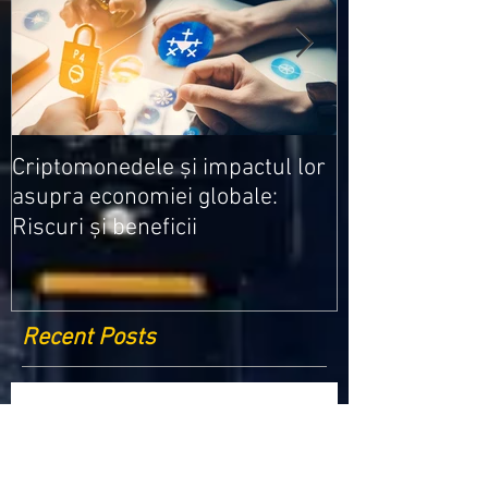
Medicamentele
Criptomonedele și impactul lor
cele mai ieftin
asupra economiei globale:
Riscuri și beneficii
Recent Posts
Criptomonedele și impactul lor asupra
economiei globale: Riscuri și beneficii
Schimbările climatice la nivelul UE: de la