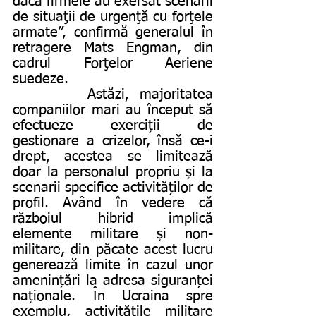
dacă firmele au exersat scenarii 
de situaţii de urgenţă cu forţele 
armate”, confirmă generalul în 
retragere Mats Engman, din 
cadrul Forţelor Aeriene 
suedeze.
       Astăzi, majoritatea 
companiilor mari au început să 
efectueze exerciții de 
gestionare a crizelor, însă ce-i 
drept, acestea se limitează 
doar la personalul propriu și la 
scenarii specifice activităților de 
profil. Având în vedere că 
războiul hibrid implică 
elemente militare și non-
militare, din păcate acest lucru 
generează limite în cazul unor 
amenințări la adresa siguranței 
naționale. În Ucraina spre 
exemplu, activitățile militare 