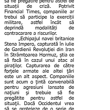
să fie pregătire pentru astfel de 
situații de criză. Potrivit 
Financial Times, companiile ar 
trebui să participe la exerciții 
militare, astfel încât să 
deprindă modalități de 
contracarare a riscurilor.
        „Echipajul navei britanice 
Stena Impero, capturată în iulie 
de Gardienii Revoluţiei din Iran 
în Strâmtoarea Hormuz, ştia ce 
să facă în cazul unui atac al 
piraţilor. Capturarea de către 
forţele armate ale altei ţări 
este un alt aspect. Companiile 
sunt acum o ţintă convenabilă 
pentru agresiuni lansate de 
naţiuni şi trebuie să fie 
pregătite pentru astfel de 
situaţii. Dacă Occidentul vrea 
să se protejeze de o serie de 