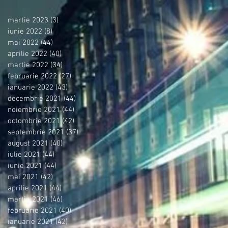
martie 2023
(3)
3 postări
iunie 2022
(8)
8 postări
mai 2022
(44)
44 postări
aprilie 2022
(40)
40 postări
martie 2022
(34)
34 postări
februarie 2022
(27)
27 postări
ianuarie 2022
(43)
43 postări
decembrie 2021
(44)
44 postări
noiembrie 2021
(44)
44 postări
octombrie 2021
(42)
42 postări
septembrie 2021
(37)
37 postări
august 2021
(40)
40 postări
iulie 2021
(44)
44 postări
iunie 2021
(44)
44 postări
mai 2021
(42)
42 postări
aprilie 2021
(44)
44 postări
martie 2021
(46)
46 postări
februarie 2021
(40)
40 postări
ianuarie 2021
(42)
42 postări