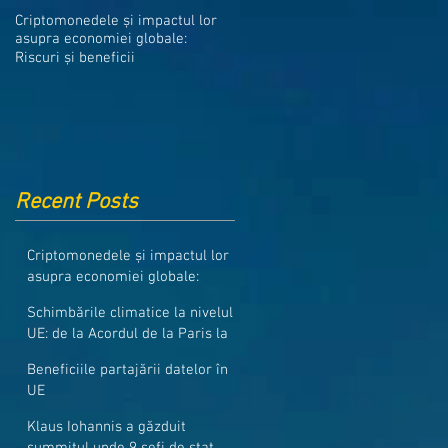
Medicamentele din Romania, cel
Criptomonedele și impactul lor
mai ieftine din intreaga UE
asupra economiei globale:
Riscuri și beneficii
Recent Posts
Criptomonedele și impactul lor
asupra economiei globale:
Riscuri și beneficii
Schimbările climatice la nivelul
UE: de la Acordul de la Paris la
pachetul Fit for 55
Beneficiile partajării datelor în
UE
Klaus Iohannis a găzduit
summitul unde 9 șefi de stat