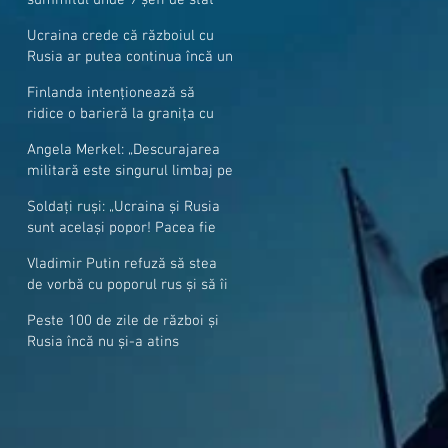
cer mai mulți soldați NATO la
Ucraina crede că războiul cu
granițe
Rusia ar putea continua încă un
an
Finlanda intenționează să
ridice o barieră la granița cu
Rusia
Angela Merkel: „Descurajarea
militară este singurul limbaj pe
care Putin îl înţelege”
Soldați ruși: „Ucraina și Rusia
sunt același popor! Pacea fie
cu voi, frați și surori”
Vladimir Putin refuză să stea
de vorbă cu poporul rus și să îi
răspundă la întrebări
Peste 100 de zile de război și
Rusia încă nu și-a atins
obiectivele sale militare
majore