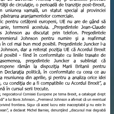
rtăţii de circulaţie, o perioadă de tranziţie post-Brexit, 
în uniunea vamală, un statut special al provinciei 
i păstrarea aranjamentelor comerciale.
nie, termenii acestuia. „Preşedintele Jean-Claude 
s Johnson au discutat prin telefon. Preşedintele 
 premierul Johnson pentru numire şi a reafirmat 
în cel mai bun mod posibil. Preşedintele Juncker l-a 
 Johnson, dar a reiterat poziţia UE că Acordul Brexit 
 posibil - fiind în conformitate cu liniile trasate de 
asemenea, preşedintele Juncker a subliniat că 
uropene rămân la dispoziţia Marii Britanii pentru 
 Declaraţia politică, în conformitate cu ceea ce au 
la reuniunea din aprilie, şi pentru a analiza orice idei 
 cu condiţia de a fi compatibile cu Acordul Brexit”, a 
 în cursul serii trecute.
vă” a lui Boris Johnson. „Premierul Johnson a afirmat că un eventual 
rivind frontiera. Sigur că acest lucru este inacceptabil şi nu este în 
pean”, a declarat Michel Barnier, denunţând „discursul mai degrabă 