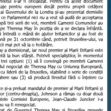
xitul s-ar fi oficializat. Pentru că acest document 
je pentru europeni decât pentru proprii cetățeni 
i ai Guvernului de la Londra și-au prezentat demisiile 
 ce Parlamentul nici nu a vrut să audă de acceptarea 
După trei serii de vot, membrii Camerei Comunelor au 
pe Theresa May în poziția de a se declara înfrântă. 
ă întindă o mână de ajutor britanicilor și au fost de 
ă pe 31 octombrie când, potrivit Bruxelles-ului, va 
icii mai pot să ia o hotărâre.
ă la bun sfârșit. Potrivit specialiștilor, în momentul 
trei opțiuni: (1) să îi convingă pe membrii Camerei 
ul negociat de Theresa May cu Uniunea Europeană, 
 liderii de la Bruxelles, stabilind o serie de condiții 
bere sau (3) să producă Brexitul fără o înțelere cu 
ator (centru-dreapta), Johnson a rămas cu doar două 
tele Comisiei Europene, Jean-Claude Juncker i-a 
u va fi renegociat.