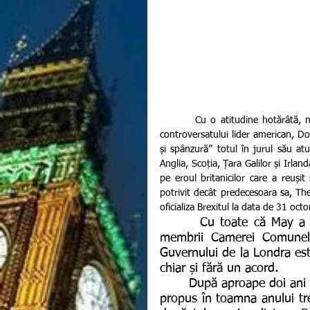
        Cu o atitudine hotărâtă, noul premier al Marii Britanii (cunoscut și ca varianta europeană a 
controversatului lider american, Do
și spânzură” totul în jurul său a
Anglia, Scoția, Țara Galilor și Irl
pe eroul britanicilor care a reuși
potrivit decât predecesoara sa, The
oficializa Brexitul la data de 31 oct
       Cu toate că May a redactat un acord care nu a fost acceptat de către 
membrii Camerei Comunelor
Guvernului de la Londra est
chiar și fără un acord.
       După aproape doi ani de negocieri a condițiilor de separare, Theresa May a 
propus în toamna anului trec