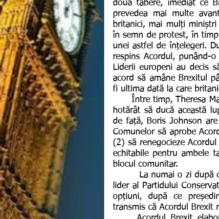
două tabere, imediat ce Bre
prevedea mai multe avanta
britanici, mai mulți miniștr
în semn de protest, în timp
unei astfel de înțelegeri. 
respins Acordul, punând-o 
Liderii europeni au decis s
acord să amâne Brexitul pân
fi ultima dată la care britan
      Între timp, Theresa May a demisionat, iar noul premier al Marii Britanii este 
hotărât să ducă această lupt
de față, Boris Johnson are 
Comunelor să aprobe Acord
(2) să renegocieze Acordul cu
echitabile pentru ambele ta
blocul comunitar.
         La numai o zi după ce și-a preluat mandatul de premier al Marii Britanii și 
lider al Partidului Conserv
opțiuni, după ce președin
transmis că Acordul Brexit n
     Acordul Brexit elaborat de Guvernul Theresa May şi Bruxelles prevede 