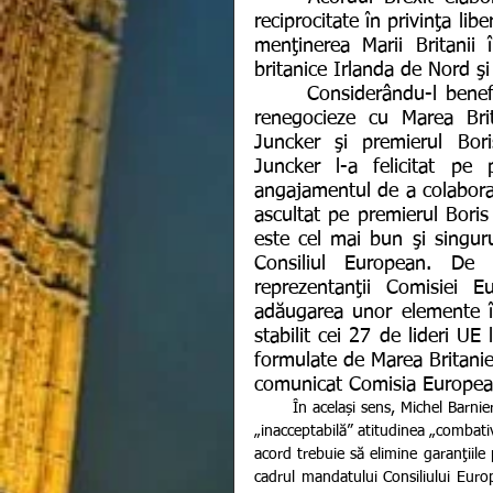
reciprocitate în privinţa libe
menţinerea Marii Britanii 
britanice Irlanda de Nord ş
      Considerându-l benefic pentru cetățenii europeni, UE nu are de gând să 
renegocieze cu Marea Brita
Juncker şi premierul Bori
Juncker l-a felicitat pe
angajamentul de a colabora 
ascultat pe premierul Boris
este cel mai bun şi singurul
Consiliul European. De 
reprezentanţii Comisiei E
adăugarea unor elemente în
stabilit cei 27 de lideri UE 
formulate de Marea Britanie,
comunicat Comisia Europeană
       În același sens, Michel Barnier, negociatorul Comisiei Europene pe tema Brexit, a catalogat drept 
„inacceptabilă” atitudinea „combati
acord trebuie să elimine garanţiile p
cadrul mandatului Consiliului Euro