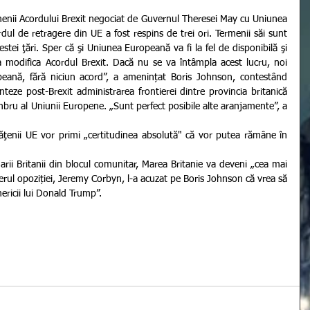
ul de retragere din UE a fost respins de trei ori. Termenii săi sunt 
stei ţări. Sper că şi Uniunea Europeană va fi la fel de disponibilă şi 
 a modifica Acordul Brexit. Dacă nu se va întâmpla acest lucru, noi 
ană, fără niciun acord”, a amenințat Boris Johnson, contestând 
teze post-Brexit administrarea frontierei dintre provincia britanică 
bru al Uniunii Europene. „Sunt perfect posibile alte aranjamente”, a 
rul opoziției, Jeremy Corbyn, l-a acuzat pe Boris Johnson că vrea să 
mericii lui Donald Trump”.