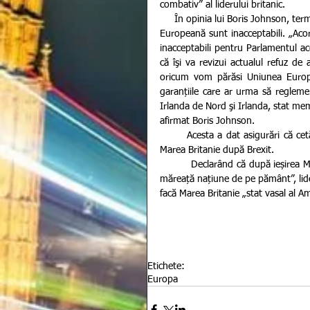
combativ” al liderului britanic.
     În opinia lui Boris Johnson, termenii Acordului Brexit negociat de Guvernul Theresei May cu Uniunea 
Europeană sunt inacceptabili. „Acord
inacceptabili pentru Parlamentul ace
că îşi va revizui actualul refuz de
oricum vom părăsi Uniunea Europe
garanțiile care ar urma să reglemen
Irlanda de Nord şi Irlanda, stat mem
afirmat Boris Johnson.
       Acesta a dat asigurări că cetăţenii UE vor primi „certitudinea absolută" că vor putea rămâne în 
Marea Britanie după Brexit.
         Declarând că după ieșirea Marii Britanii din blocul comunitar, Marea Britanie va deveni „cea mai 
măreață națiune de pe pământ”, lide
facă Marea Britanie „stat vasal al A
Etichete:
Europa