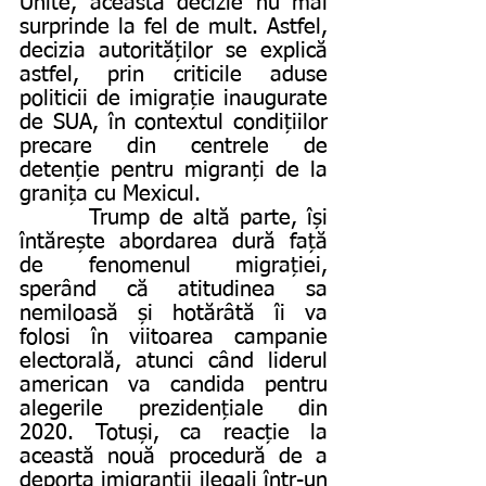
Unite, această decizie nu mai 
surprinde la fel de mult. Astfel, 
decizia autorităților se explică 
astfel, prin criticile aduse 
politicii de imigrație inaugurate 
de SUA, în contextul condițiilor 
precare din centrele de 
detenție pentru migranți de la 
granița cu Mexicul.
       Trump de altă parte, își 
întărește abordarea dură față 
de fenomenul migrației, 
sperând că atitudinea sa 
nemiloasă și hotărâtă îi va 
folosi în viitoarea campanie 
electorală, atunci când liderul 
american va candida pentru 
alegerile prezidențiale din 
2020. Totuși, ca reacție la 
această nouă procedură de a 
deporta imigranții ilegali într-un 