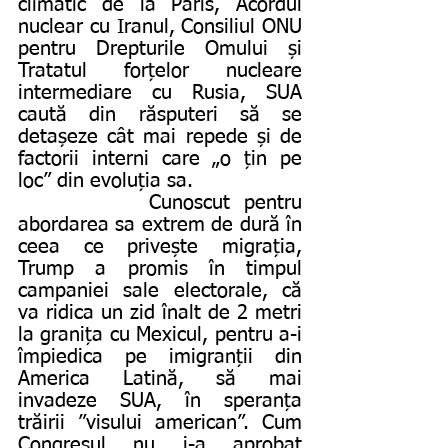
climatic de la Paris, Acordul 
nuclear cu Iranul, Consiliul ONU 
pentru Drepturile Omului și 
Tratatul forțelor nucleare 
intermediare cu Rusia, SUA 
caută din răsputeri să se 
detașeze cât mai repede și de 
factorii interni care „o țin pe 
loc” din evoluția sa.
         Cunoscut pentru 
abordarea sa extrem de dură în 
ceea ce privește migrația, 
Trump a promis în timpul 
campaniei sale electorale, că 
va ridica un zid înalt de 2 metri 
la granița cu Mexicul, pentru a-i 
împiedica pe imigranții din 
America Latină, să mai 
invadeze SUA, în speranța 
trăirii ”visului american”. Cum 
Congresul nu i-a aprobat 