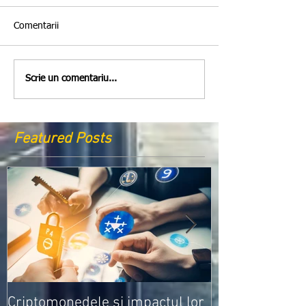
Comentarii
Scrie un comentariu...
Featured Posts
Medicamentele
Criptomonedele și impactul lor