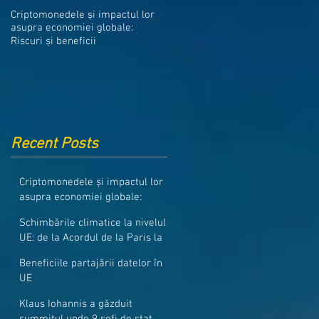
Medicamentele din Romania, cel
Criptomonedele și impactul lor
mai ieftine din intreaga UE
asupra economiei globale:
Riscuri și beneficii
Recent Posts
Criptomonedele și impactul lor
asupra economiei globale:
Riscuri și beneficii
Schimbările climatice la nivelul
UE: de la Acordul de la Paris la
pachetul Fit for 55
Beneficiile partajării datelor în
UE
Klaus Iohannis a găzduit
summitul unde 9 șefi de stat