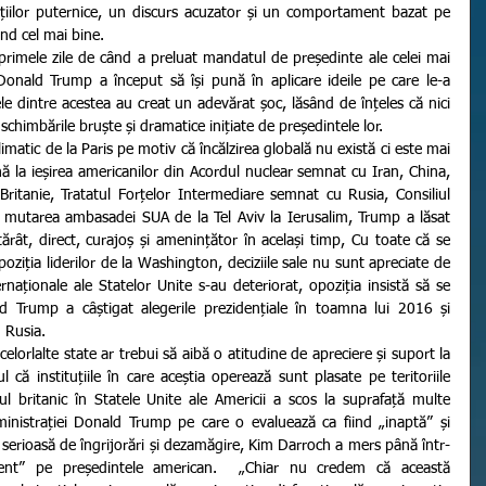
țiilor puternice, un discurs acuzator și un comportament bazat pe 
ând cel mai bine.
onald Trump a început să își pună în aplicare ideile pe care le-a 
 dintre acestea au creat un adevărat șoc, lăsând de înțeles că nici 
schimbările bruște și dramatice inițiate de președintele lor.
ă la ieșirea americanilor din Acordul nuclear semnat cu Iran, China, 
ritanie, Tratatul Forțelor Intermediare semnat cu Rusia, Consiliul 
mutarea ambasadei SUA de la Tel Aviv la Ierusalim, Trump a lăsat 
rât, direct, curajoș și amenințător în același timp, Cu toate că se 
ziția liderilor de la Washington, deciziile sale nu sunt apreciate de 
nternaționale ale Statelor Unite s-au deteriorat, opoziția insistă să se 
 Trump a câștigat alegerile prezidențiale în toamna lui 2016 și 
u Rusia.
că instituțiile în care aceștia operează sunt plasate pe teritoriile 
 britanic în Statele Unite ale Americii a scos la suprafață multe 
inistrației Donald Trump pe care o evaluează ca fiind „inaptă” și 
 serioasă de îngrijorări și dezamăgire, Kim Darroch a mers până într-
ent” pe președintele american.  „Chiar nu credem că această 