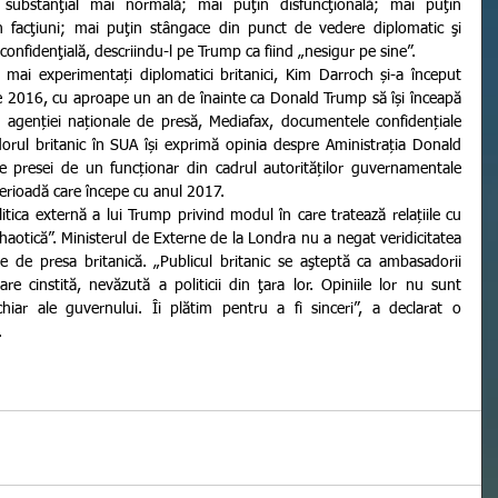
substanţial mai normală; mai puţin disfuncţională; mai puţin 
în facţiuni; mai puţin stângace din punct de vedere diplomatic şi 
confidenţială, descriindu-l pe Trump ca fiind „nesigur pe sine”.
 2016, cu aproape un an de înainte ca Donald Trump să își înceapă 
 agenției naționale de presă, Mediafax, documentele confidențiale 
orul britanic în SUA își exprimă opinia despre Aministrația Donald 
e presei de un funcționar din cadrul autorităților guvernamentale 
 perioadă care începe cu anul 2017.
„haotică”. Ministerul de Externe de la Londra nu a negat veridicitatea 
 de presa britanică. „Publicul britanic se aşteptă ca ambasadorii 
re cinstită, nevăzută a politicii din ţara lor. Opiniile lor nu sunt 
chiar ale guvernului. Îi plătim pentru a fi sinceri”, a declarat o 
.