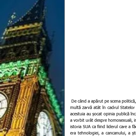
 De când a apărut pe scena politică, milionarul și vedeta de televiziune, Donald Trump a creat extrem de 
multă zarvă atât în cadrul Statelor 
acestuia au șocat opinia publică înc
a vorbit urât despre homosexuali, i
istoria SUA ca fiind liderul care a f
era tehnologiei, a cancanului, a ști