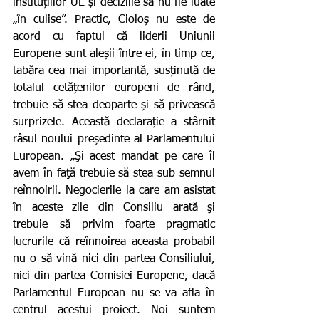
instituțiilor UE și deciziile să nu fie luate 
„în culise”. Practic, Cioloș nu este de 
acord cu faptul că liderii Uniunii 
Europene sunt aleșii între ei, în timp ce, 
tabăra cea mai importantă, susținută de 
totalul cetățenilor europeni de rând, 
trebuie să stea deoparte și să privească 
surprizele. Această declarație a stârnit 
râsul noului președinte al Parlamentului 
European. „Şi acest mandat pe care îl 
avem în faţă trebuie să stea sub semnul 
reînnoirii. Negocierile la care am asistat 
în aceste zile din Consiliu arată şi 
trebuie să privim foarte pragmatic 
lucrurile că reînnoirea aceasta probabil 
nu o să vină nici din partea Consiliului, 
nici din partea Comisiei Europene, dacă 
Parlamentul European nu se va afla în 
centrul acestui proiect. Noi suntem 